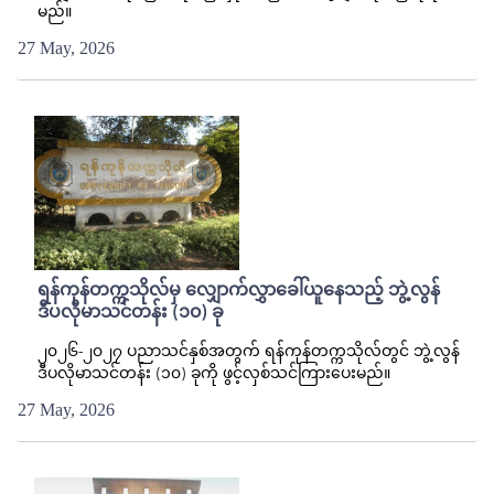
မည်။
27 May, 2026
ရန်ကုန်တက္ကသိုလ်မှ လျှောက်လွှာခေါ်ယူနေသည့် ဘွဲ့လွန်
ဒီပလိုမာသင်တန်း (၁၀) ခု
၂၀၂၆-၂၀၂၇ ပညာသင်နှစ်အတွက် ရန်ကုန်တက္ကသိုလ်တွင် ဘွဲ့လွန်
ဒီပလိုမာသင်တန်း (၁၀) ခုကို ဖွင့်လှစ်သင်ကြားပေးမည်။
27 May, 2026