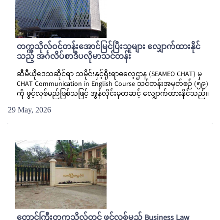
တက္ကသိုလ်ဝင်တန်းအောင်မြင်ပြီးသူများ လျှောက်ထားနိုင်
သည့် အင်္ဂလိပ်စာဒီပလိုမာသင်တန်း
ဆီမီယိုဒေသဆိုင်ရာ သမိုင်းနှင့်ရိုးရာဓလေ့ဌာန (SEAMEO CHAT) မှ
CHAT Communication in English Course သင်တန်းအမှတ်စဉ် (၅၉)
ကို ဖွင့်လှစ်မည်ဖြစ်သဖြင့် အွန်လိုင်းမှတဆင့် လျှောက်ထားနိုင်သည်။
29 May, 2026
တောင်ကြီးတက္ကသိုလ်တွင် ဖွင့်လှစ်မည့် Business Law