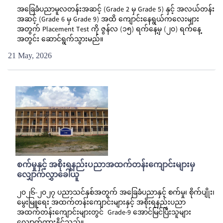
အခြေခံပညာမူလတန်းအဆင့် (Grade 2 မှ Grade 5) နှင့် အလယ်တန်း
အဆင့် (Grade 6 မှ Grade 9) အထိ ကျောင်းနေရွယ်ကလေးများ
အတွက် Placement Test ကို ဇွန်လ (၁၅) ရက်နေ့မှ (၂၀) ရက်နေ့
အတွင်း ဆောင်ရွက်သွားမည်။
21 May, 2026
စက်မှုနှင့် အစိုးရနည်းပညာအထက်တန်းကျောင်းများမှ
လျှောက်လွှာခေါ်ယူ
၂၀၂၆-၂၀၂၇ ပညာသင်နှစ်အတွက် အခြေခံပညာနှင့် စက်မှု၊ စိုက်ပျိုး၊
မွေးမြူရေး အထက်တန်းကျောင်းများနှင့် အစိုးရနည်းပညာ
အထက်တန်းကျောင်းများတွင် Grade-9 အောင်မြင်ပြီးသူများ