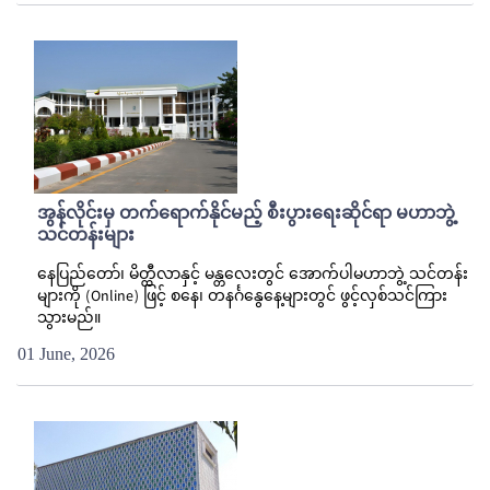
အွန်လိုင်းမှ တက်ရောက်နိုင်မည့် စီးပွားရေးဆိုင်ရာ မဟာဘွဲ့
သင်တန်းများ
နေပြည်တော်၊ မိတ္ထီလာနှင့် မန္တလေးတွင် အောက်ပါမဟာဘွဲ့ သင်တန်း
များကို (Online) ဖြင့် စနေ၊ တနင်္ဂနွေနေ့များတွင် ဖွင့်လှစ်သင်ကြား
သွားမည်။
01 June, 2026