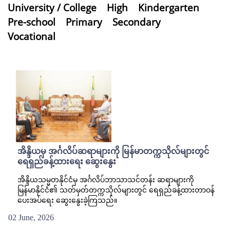
University / College
High
Kindergarten
Pre-school
Primary
Secondary
Vocational
အိန္ဒိယမှ အင်္ဂလိပ်ဆရာများကို မြန်မာတက္ကသိုလ်များတွင်
ရေရှည်ခန့်ထားရေး ဆွေးနွေး
အိန္ဒိယသမ္မတနိုင်ငံမှ အင်္ဂလိပ်ဘာသာသင်တန်း ဆရာများကို
မြန်မာနိုင်ငံ၏ သတ်မှတ်တက္ကသိုလ်များတွင် ရေရှည်ခန့်ထားတာဝန်
ပေးအပ်ရေး ဆွေးနွေးခဲ့ကြသည်။
02 June, 2026