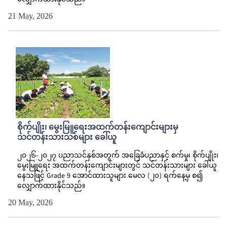
လျှောက်ထားနိုင်သည်။
21 May, 2026
စိုက်ပျိုး၊ မွေးမြူရေးအထက်တန်းကျောင်းများမှ
သင်တန်းသားသစ်များ ခေါ်ယူ
၂၀၂၆-၂၀၂၇ ပညာသင်နှစ်အတွက် အခြေခံပညာနှင့် စက်မှု၊ စိုက်ပျိုး၊
မွေးမြူရေး အထက်တန်းကျောင်းများတွင် သင်တန်းသားများ ခေါ်ယူ
နေသဖြင့် Grade 9 အောင်ထားသူများ မေလ (၂၀) ရက်နေ့မှ စ၍
လျှောက်ထားနိုင်သည်။
20 May, 2026