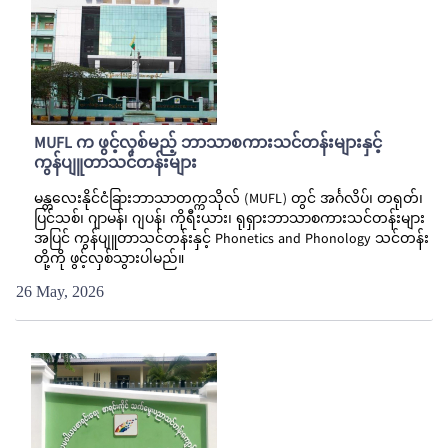
MUFL က ဖွင့်လှစ်မည့် ဘာသာစကားသင်တန်းများနှင့်
ကွန်ပျူတာသင်တန်းများ
မန္တလေးနိုင်ငံခြားဘာသာတက္ကသိုလ် (MUFL) တွင် အင်္ဂလိပ်၊ တရုတ်၊
ပြင်သစ်၊ ဂျာမန်၊ ဂျပန်၊ ကိုရီးယား၊ ရုရှားဘာသာစကားသင်တန်းများ
အပြင် ကွန်ပျူတာသင်တန်းနှင့် Phonetics and Phonology သင်တန်း
တို့ကို ဖွင့်လှစ်သွားပါမည်။
26 May, 2026