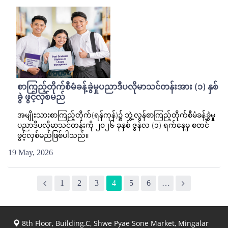
စာကြည့်တိုက်စီမံခန့်ခွဲမှုပညာဒီပလိုမာသင်တန်းအား (၁) နှစ်
ခွဲ ဖွင့်လှစ်မည်
အမျိုးသားစာကြည့်တိုက်(ရန်ကုန်)၌ ဘွဲ့လွန်စာကြည့်တိုက်စီမံခန့်ခွဲမှု
ပညာဒီပလိုမာသင်တန်းကို ၂၀၂၆ ခုနှစ် ဇွန်လ (၁) ရက်နေ့မှ စတင်
ဖွင့်လှစ်မည်ဖြစ်ပါသည်။
19 May, 2026
1
2
3
4
5
6
…
8th Floor, Building.C, Shwe Pyae Sone Market, Mingalar