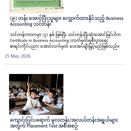
(၉) တန်း အောင်ပြီးသူများ လျှောက်ထားနိုင်သည့် Business
Accounting သင်တန်း
သင်တန်းကာလမှာ (၃) နှစ် ဖြစ်ပြီး သင်တန်းပြီးဆုံးအောင်မြင်ပါက
Certificate in Business Accounting (လက်မှတ်ရစီးပွားရေး
စာရင်းကိုင်ပညာ) အောင်လက်မှတ် ပေးအပ်ချီးမြှင့်မည်ဖြစ်သည်။
25 May, 2026
ကျောင်းပြင်ပရောက် မူလတန်း/အလယ်တန်းအရွယ်များ
အတွက် Placement Test အစီအစဉ်