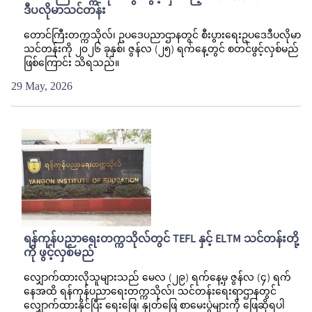
ဒီပလိုမာသင်တန်း
တောင်ကြီးတက္ကသိုလ်၊ ဥပဒေပညာဌာနတွင် စီးပွားရေးဥပဒေဒီပလိုမာ
သင်တန်းကို ၂၀၂၆ ခုနှစ်၊ ဇွန်လ (၂၅) ရက်နေ့တွင် စတင်ဖွင့်လှစ်မည်
ဖြစ်ကြောင်း သိရသည်။
29 May, 2026
ရန်ကုန်ပညာရေးတက္ကသိုလ်တွင် TEFL နှင့် ELTM သင်တန်းတို့
ကို ဖွင့်လှစ်မည်
လျှောက်ထားလိုသူများသည် မေလ (၂၉) ရက်နေ့မှ ဇွန်လ (၄) ရက်
နေအထိ ရန်ကုန်ပညာရေးတက္ကသိုလ်၊ သင်တန်းရေးရာဌာနတွင်
လျှောက်ထားနိုင်ပြီး ရေးဖြေ၊ နှုတ်ဖြေ စာမေးပွဲများကို ဖြေဆိုရပါ