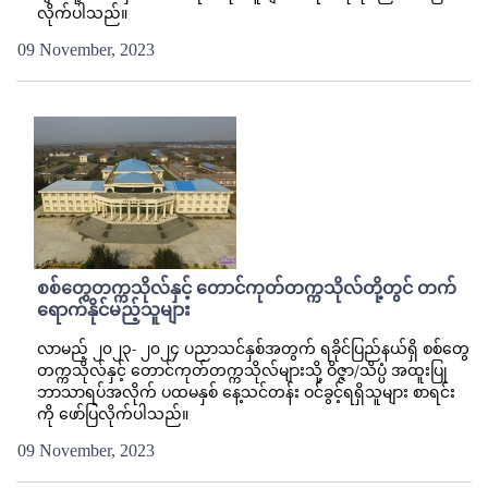
လိုက်ပါသည်။
09 November, 2023
စစ်တွေတက္ကသိုလ်နှင့် တောင်ကုတ်တက္ကသိုလ်တို့တွင် တက်
ရောက်နိုင်မည့်သူများ
လာမည့် ၂၀၂၃- ၂၀၂၄ ပညာသင်နှစ်အတွက် ရခိုင်ပြည်နယ်ရှိ စစ်တွေ
တက္ကသိုလ်နှင့် တောင်ကုတ်တက္ကသိုလ်များသို့ ဝိဇ္ဇာ/သိပ္ပံ အထူးပြု
ဘာသာရပ်အလိုက် ပထမနှစ် နေ့သင်တန်း ဝင်ခွင့်ရရှိသူများ စာရင်း
ကို ဖော်ပြလိုက်ပါသည်။
09 November, 2023