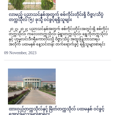
လာမည့် ပညာသင်နှစ်အတွက် စစ်ကိုင်းတိုင်းရှိ ဝိဇ္ဇာ/သိပ္ပံ
တက္ကသိုလ် (၅) ခုသို့ ဝင်ခွင့်ရရှိသူများ
၂၀၂၃-၂၀၂၄ ပညာသင်နှစ်အတွက် စစ်ကိုင်းတိုင်းအတွင်းရှိ စစ်ကိုင်း
တက္ကသိုလ်၊ ကလေးတက္ကသိုလ်၊ မုံရွာတက္ကသိုလ်၊ ရွှေဘိုတက္ကသိုလ်
နှင့် ဟုမ္မလင်းဒီဂရီကောလိပ်သို့ ဝိဇ္ဇာ/သိပ္ပံ အထူးပြုဘာသာရပ်
အလိုက် ပထမနှစ် နေ့သင်တန်း တက်ရောက်ခွင့် ရရှိသူများစာရင်း
09 November, 2023
ထားဝယ်တက္ကသိုလ်နှင့် မြိတ်တက္ကသိုလ် ပထမနှစ် ဝင်ခွင့်
အောင်မြင်သူများစာရင်း