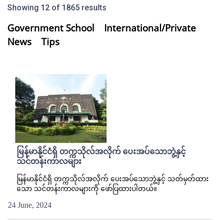
Showing 12 of 1865 results
Government School
International/Private
News
Tips
မြန်မာနိုင်ငံရှိ တက္ကသိုလ်အလိုက် ပေးအပ်သောဘွဲ့နှင့်
သင်တန်းကာလများ
မြန်မာနိုင်ငံရှိ တက္ကသိုလ်အလိုက် ပေးအပ်သောဘွဲ့နှင့် သတ်မှတ်ထား
သော သင်တန်းကာလများကို ဖော်ပြထားပါတယ်။
24 June, 2024