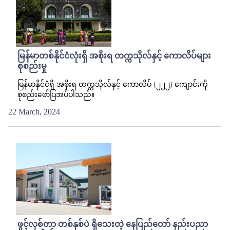
မြန်မာတစ်နိုင်ငံလုံးရှိ အစိုးရ တက္ကသိုလ်နှင့် ကောလိပ်များ
စုစည်းမှု
မြန်မာနိုင်ငံရှိ အစိုးရ တက္ကသိုလ်နှင့် ကောလိပ် (၂၂၂) ကျောင်းကို
စုစည်းဖော်ပြအပ်ပါသည်။
22 March, 2024
ဖွင့်လှစ်တာ တစ်နှစ်ပဲ ရှိသေးတဲ့ နေပြည်တော် နည်းပညာ