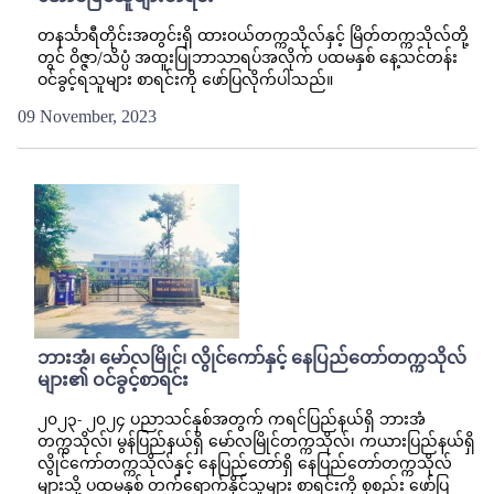
တနင်္သာရီတိုင်းအတွင်းရှိ ထားဝယ်တက္ကသိုလ်နှင့် မြိတ်တက္ကသိုလ်တို့
တွင် ဝိဇ္ဇာ/သိပ္ပံ အထူးပြုဘာသာရပ်အလိုက် ပထမနှစ် နေ့သင်တန်း
ဝင်ခွင့်ရသူများ စာရင်းကို ဖော်ပြလိုက်ပါသည်။
09 November, 2023
ဘားအံ၊ မော်လမြိုင်၊ လွိုင်ကော်နှင့် နေပြည်တော်တက္ကသိုလ်
များ၏ ဝင်ခွင့်စာရင်း
၂၀၂၃- ၂၀၂၄ ပညာသင်နှစ်အတွက် ကရင်ပြည်နယ်ရှိ ဘားအံ
တက္ကသိုလ်၊ မွန်ပြည်နယ်ရှိ မော်လမြိုင်တက္ကသိုလ်၊ ကယားပြည်နယ်ရှိ
လွိုင်ကော်တက္ကသိုလ်နှင့် နေပြည်တော်ရှိ နေပြည်တော်တက္ကသိုလ်
များသို့ ပထမနှစ် တက်ရောက်နိုင်သူများ စာရင်းကို စုစည်း ဖော်ပြ