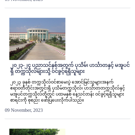
၂၀၂၃-၂၄ ပညာသင်နှစ်အတွက် ပုသိမ်၊ ဟင်္သာတနှင့် မအူပင်
ရှိ တက္ကသိုလ်များသို့ ဝင်ခွင့်ရရှိသူများ
၂၀၂၃ ခုနှစ် တက္ကသိုလ်ဝင်စာမေးပွဲ အောင်မြင်သူများအနက်
ဧရာဝတီတိုင်းအတွင်းရှိ ပုသိမ်တက္ကသိုလ်၊ ဟင်္သာတတက္ကသိုလ်နှင့်
မအူပင်တက္ကသိုလ်တို့တွင် ပထမနှစ် နေ့သင်တန်း ဝင်ခွင့်ရရှိသူများ
စာရင်းကို စုစည်း ဖော်ပြပေးလိုက်ပါသည်။
09 November, 2023