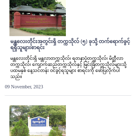
မန္တလေးတိုင်းအတွင်းရှိ တက္ကသိုလ် (၅) ခုသို့ တက်ရောက်ခွင့်
ရရှိသူများစာရင်း
မန္တလေးတိုင်းရှိ မန္တလာတက္ကသိုလ်၊ ရတနာပုံတက္ကသိုလ်၊ မိတ္ထီလာ
တက္ကသိုလ်၊ ကျောက်ဆည်တက္ကသိုလ်နှင့် မြင်းခြံတက္ကသိုလ်များသို့
ပထမနှစ် နေ့သင်တန်း ဝင်ခွင့်ရသူများ စာရင်းကို ဖော်ပြလိုက်ပါ
သည်။
09 November, 2023