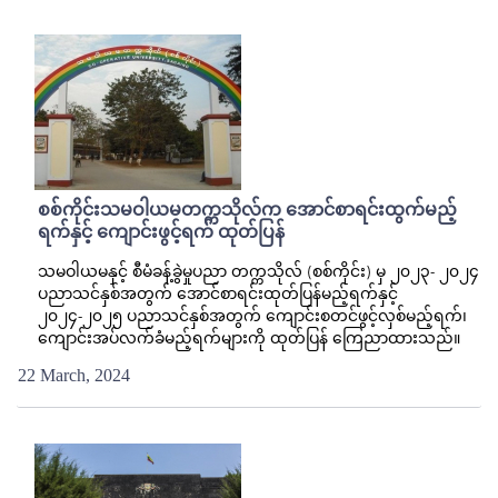
စစ်ကိုင်းသမဝါယမတက္ကသိုလ်က အောင်စာရင်းထွက်မည့်
ရက်နှင့် ကျောင်းဖွင့်ရက် ထုတ်ပြန်
သမဝါယမနှင့် စီမံခန့်ခွဲမှုပညာ တက္ကသိုလ် (စစ်ကိုင်း) မှ ၂၀၂၃- ၂၀၂၄
ပညာသင်နှစ်အတွက် အောင်စာရင်းထုတ်ပြန်မည့်ရက်နှင့်
၂၀၂၄-၂၀၂၅ ပညာသင်နှစ်အတွက် ကျောင်းစတင်ဖွင့်လှစ်မည့်ရက်၊
ကျောင်းအပ်လက်ခံမည့်ရက်များကို ထုတ်ပြန် ကြေညာထားသည်။
22 March, 2024