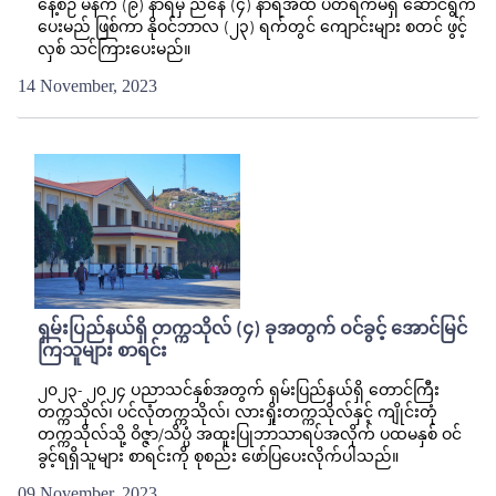
နေ့စဉ် မနက် (၉) နာရီမှ ညနေ (၄) နာရီအထိ ပိတ်ရက်မရှိ ဆောင်ရွက်
ပေးမည် ဖြစ်ကာ နိုဝင်ဘာလ (၂၃) ရက်တွင် ကျောင်းများ စတင် ဖွင့်
လှစ် သင်ကြားပေးမည်။
14 November, 2023
ရှမ်းပြည်နယ်ရှိ တက္ကသိုလ် (၄) ခုအတွက် ဝင်ခွင့် အောင်မြင်
ကြသူများ စာရင်း
၂၀၂၃- ၂၀၂၄ ပညာသင်နှစ်အတွက် ရှမ်းပြည်နယ်ရှိ တောင်ကြီး
တက္ကသိုလ်၊ ပင်လုံတက္ကသိုလ်၊ လားရှိုးတက္ကသိုလ်နှင့် ကျိုင်းတုံ
တက္ကသိုလ်သို့ ဝိဇ္ဇာ/သိပ္ပံ အထူးပြုဘာသာရပ်အလိုက် ပထမနှစ် ဝင်
ခွင့်ရရှိသူများ စာရင်းကို စုစည်း ဖော်ပြပေးလိုက်ပါသည်။
09 November, 2023