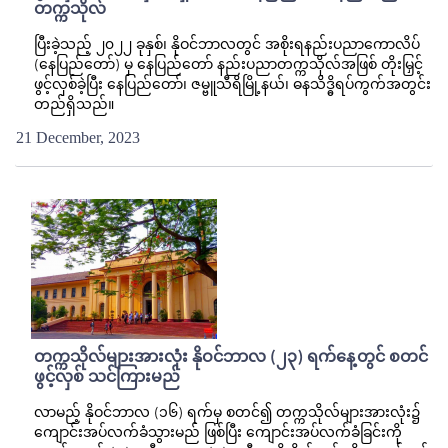
တက္ကသိုလ်
ပြီးခဲ့သည့် ၂၀၂၂ ခုနှစ်၊ နိုဝင်ဘာလတွင် အစိုးရနည်းပညာကောလိပ်
(နေပြည်တော်) မှ နေပြည်တော် နည်းပညာတက္ကသိုလ်အဖြစ် တိုးမြှင့်
ဖွင့်လှစ်ခဲ့ပြီး နေပြည်တော်၊ ဇမ္ဗူသီရိမြို့နယ်၊ ဓနသိဒ္ဓိရပ်ကွက်အတွင်း
တည်ရှိသည်။
21 December, 2023
တက္ကသိုလ်များအားလုံး နိုဝင်ဘာလ (၂၃) ရက်နေ့တွင် စတင်
ဖွင့်လှစ် သင်ကြားမည်
လာမည့် နိုဝင်ဘာလ (၁၆) ရက်မှ စတင်၍ တက္ကသိုလ်များအားလုံး၌
ကျောင်းအပ်လက်ခံသွားမည် ဖြစ်ပြီး ကျောင်းအပ်လက်ခံခြင်းကို