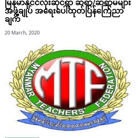
မြန်မာနိုင်ငံလုံးဆိုင်ရာ ဆရာ/ဆရာမများ
အဖွဲ့ချုပ် အရေးပေါ်ထုတ်ပြန်ကြေညာ
ချက်
20 March, 2020