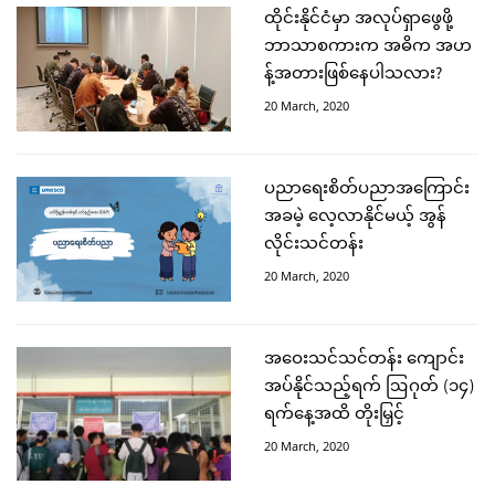
ထိုင်းနိုင်ငံမှာ အလုပ်ရှာဖွေဖို့
ဘာသာစကားက အဓိက အဟ
န့်အတားဖြစ်နေပါသလား?
20 March, 2020
ပညာရေးစိတ်ပညာအကြောင်း
အခမဲ့ လေ့လာနိုင်မယ့် အွန်
လိုင်းသင်တန်း
20 March, 2020
အဝေးသင်သင်တန်း ကျောင်း
အပ်နိုင်သည့်ရက် ဩဂုတ် (၁၄)
ရက်နေ့အထိ တိုးမြှင့်
20 March, 2020