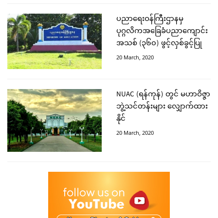
ပညာရေးဝန်ကြီးဌာနမှ
ပုဂ္ဂလိကအခြေခံပညာကျောင်း
အသစ် (၃၆၀) ဖွင့်လှစ်ခွင့်ပြု
20 March, 2020
NUAC (ရန်ကုန်) တွင် မဟာဝိဇ္ဇာ
ဘွဲ့သင်တန်းများ လျှောက်ထား
နိုင်
20 March, 2020