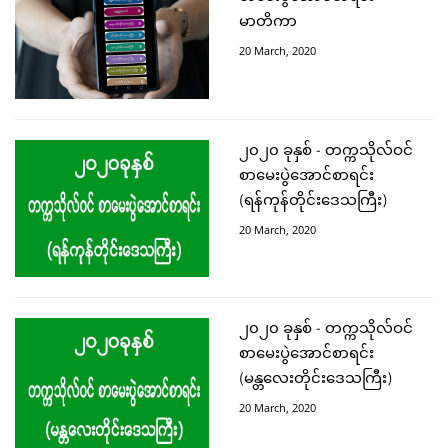
မာတိကာ
20 March, 2020
၂၀၂၀ ခုနှစ် - တက္ကသိုလ်ဝင်
စာမေးပွဲအောင်စာရင်း
(ရန်ကုန်တိုင်းဒေသကြီး)
20 March, 2020
၂၀၂၀ ခုနှစ် - တက္ကသိုလ်ဝင်
စာမေးပွဲအောင်စာရင်း
(မန္တလေးတိုင်းဒေသကြီး)
20 March, 2020