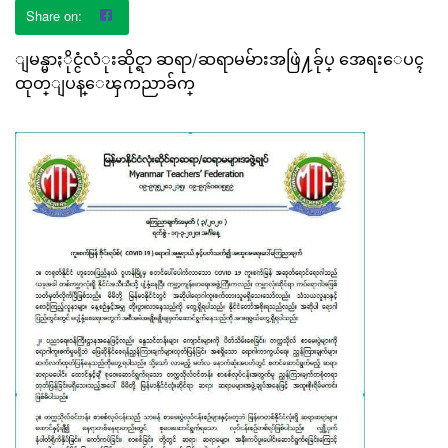
ျမန္မာႏိုင္ငံလံုးဆိုင္ရာ ဆရာ/ဆရာမမ်ားအဖြဲ႔ခ်ုပ္ အေရးေပၚ
ထုတ္ျပန္ေၾကညာခ်က္