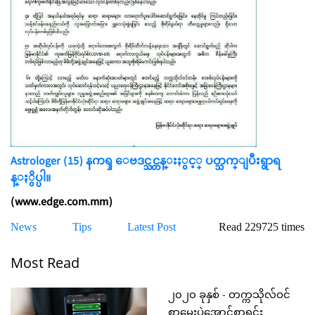
Astrologer (15) နကၡ ေဗဒင္သင္တန္းႏွင့္ ပတ္သက္ျပီးရွာရ
န္ႏွိပ္ပါ။
(www.edge.com.mm)
News
Tips
Latest Post
Read 229725 times
Most Read
၂၀၂၀ ခုနှစ် - တက္ကသိုလ်ဝင်
စာမေးပွဲအောင်စာရင်း