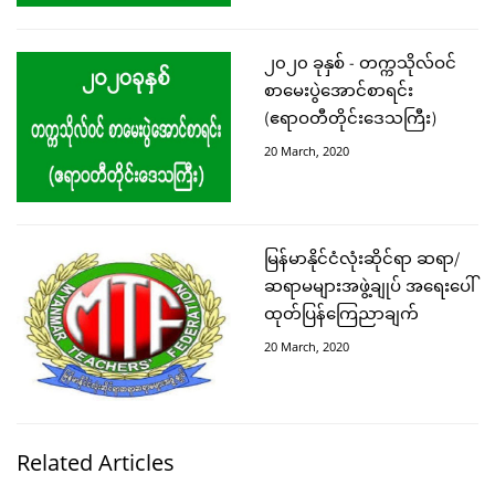
၂၀၂၀ ခုနှစ် - တက္ကသိုလ်ဝင်
စာမေးပွဲအောင်စာရင်း
(ဧရာဝတီတိုင်းဒေသကြီး)
20 March, 2020
မြန်မာနိုင်ငံလုံးဆိုင်ရာ ဆရာ/
ဆရာမများအဖွဲ့ချုပ် အရေးပေါ်
ထုတ်ပြန်ကြေညာချက်
20 March, 2020
Related Articles