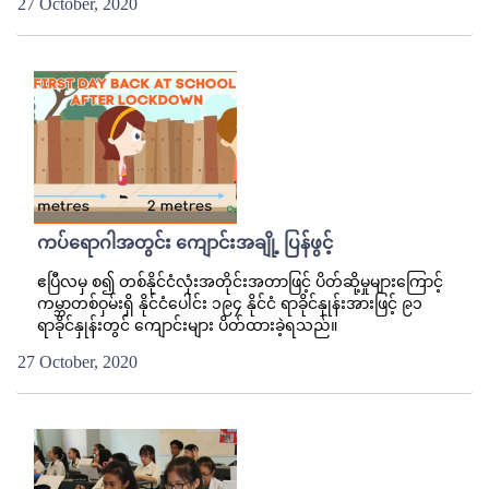
27 October, 2020
ကပ်ရောဂါအတွင်း ကျောင်းအချို့ ပြန်ဖွင့်
ဧပြီလမှ စ၍ တစ်နိုင်ငံလုံးအတိုင်းအတာဖြင့် ပိတ်ဆို့မှုများကြောင့်
ကမ္ဘာတစ်ဝှမ်းရှိ နိုင်ငံပေါင်း ၁၉၄ နိုင်ငံ ရာခိုင်နှုန်းအားဖြင့် ၉၁
ရာခိုင်နှုန်းတွင် ကျောင်းများ ပိတ်ထားခဲ့ရသည်။
27 October, 2020