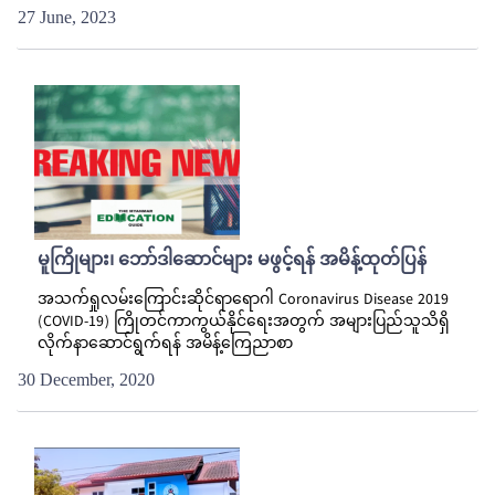
27 June, 2023
မူကြိုများ၊ ဘော်ဒါဆောင်များ မဖွင့်ရန် အမိန့်ထုတ်ပြန်
အသက်ရှုလမ်းကြောင်းဆိုင်ရာရောဂါ Coronavirus Disease 2019
(COVID-19) ကြိုတင်ကာကွယ်နိုင်ရေးအတွက် အများပြည်သူသိရှိ
လိုက်နာဆောင်ရွက်ရန် အမိန့်ကြေညာစာ
30 December, 2020