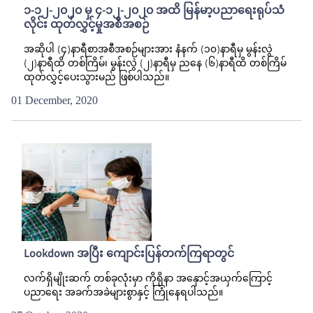
၁-၁၂-၂၀၂၀ မှ ၄-၁၂-၂၀၂၀ အထိ မြန်မာ့ပညာရေးရုပ်သံ
လိုင်း ထုတ်လွှင့်မှုအစီအစဉ်
အဆိုပါ (၄)နာရီစာအစီအစဉ်များအား နံနက် (၁၀)နာရီမှ မွန်းလွဲ
(၂)နာရီထိ တစ်ကြိမ်၊ မွန်းလွဲ (၂)နာရီမှ ညနေ (၆)နာရီထိ တစ်ကြိမ်
ထုတ်လွှင့်ပေးသွားမည် ဖြစ်ပါသည်။
01 December, 2020
Lookdown အပြီး ကျောင်းပြန်တက်ကြရာတွင်
လက်ရှိမျိုးဆက် တစ်ခုလုံးမှာ ကိုရိုနာ အနှောင့်အယှက်ကြောင့်
ပညာရေး အခက်အခဲများစွာနှင့် ကြုံနေရပါသည်။