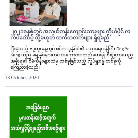
၂၀၂၁ခုနှစ်တွင် အလယ်တန်းကျောင်းသားများ ကိုယ်ပိုင် လ
က်ပ်တောပ့် သို့မဟုတ် တက်ဘလက်များ ရှိရမည်
ပြီးခဲ့သည့် ဗုဒ္ဓဟူးနေ့တွင် စင်ကာပူနိုင်ငံ၏ ပညာရေးဝန်ကြီး Ong Ye
Kung သည် ရှေ့နှစ်များတွင် အကောင်အထည်ဖော်ရန် စီစဉ်ထားသည့်
အစိုးရ၏ စီမံကိန်းများထဲမှ တစ်ခုဖြစ်သည့် လှုပ်ရှားမှု တစ်ခုကို
ကြေညာခဲ့သည်။
13 October, 2020