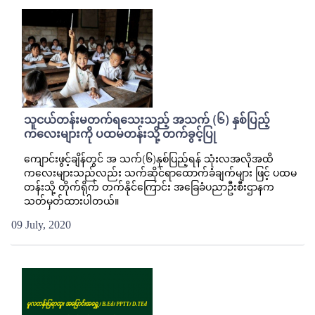
သူငယ်တန်းမတက်ရသေးသည့် အသက် (၆) နှစ်ပြည့်
ကလေးများကို ပထမတန်းသို့ တက်ခွင့်ပြု
ကျောင်းဖွင့်ချိန်တွင် အ သက်(၆)နှစ်ပြည့်ရန် သုံးလအလိုအထိ
ကလေးများသည်လည်း သက်ဆိုင်ရာထောက်ခံချက်များ ဖြင့် ပထမ
တန်းသို့ တိုက်ရိုက် တက်နိုင်ကြောင်း အခြေခံပညာဦးစီးဌာနက
သတ်မှတ်ထားပါတယ်။
09 July, 2020