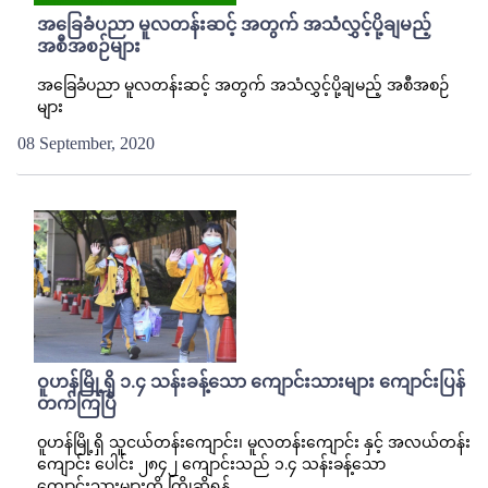
အခြေခံပညာ မူလတန်းဆင့် အတွက် အသံလွှင့်ပို့ချမည့်
အစီအစဉ်များ
အခြေခံပညာ မူလတန်းဆင့် အတွက် အသံလွှင့်ပို့ချမည့် အစီအစဉ်
များ
08 September, 2020
ဝူဟန်မြို့ရှိ ၁.၄ သန်းခန့်သော ကျောင်းသားများ ကျောင်းပြန်
တက်ကြပြီ
ဝူဟန်မြို့ရှိ သူငယ်တန်းကျောင်း၊ မူလတန်းကျောင်း နှင့် အလယ်တန်း
ကျောင်း ပေါင်း ၂၈၄၂ ကျောင်းသည် ၁.၄ သန်းခန့်သော