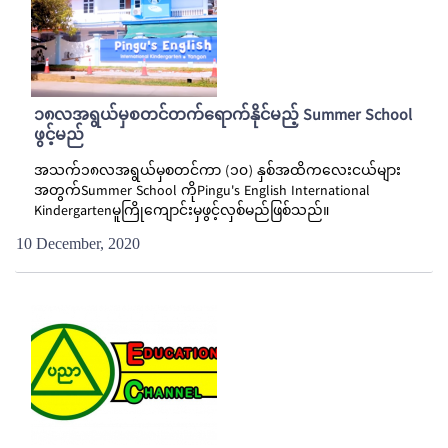
၁၈လအရွယ်မှစတင်တက်ရောက်နိုင်မည့် Summer School
ဖွင့်မည်
အသက်၁၈လအရွယ်မှစတင်ကာ (၁၀) နှစ်အထိကလေးငယ်များ
အတွက်Summer School ကိုPingu's English International
Kindergartenမူကြိုကျောင်းမှဖွင့်လှစ်မည်ဖြစ်သည်။
10 December, 2020