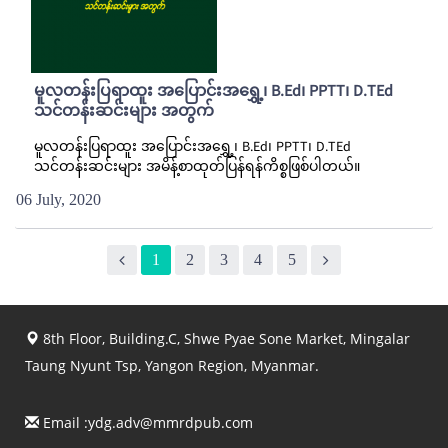
မူလတန်းပြရာထူး အပြောင်းအရွှေ့၊ B.Ed၊ PPTT၊ D.TEd
သင်တန်းဆင်းများ အတွက်
မူလတန်းပြရာထူး အပြောင်းအရွှေ့၊ B.Ed၊ PPTT၊ D.TEd
သင်တန်းဆင်းများ အမိန့်စာထုတ်ပြန်ရန်ကိစ္စဖြစ်ပါတယ်။
06 July, 2020
1
2
3
4
5
8th Floor, Building.C, Shwe Pyae Sone Market, Mingalar
Taung Nyunt Tsp, Yangon Region, Myanmar.
Email :
ydg.adv@mmrdpub.com