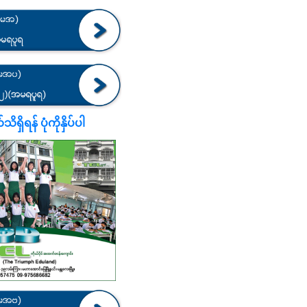
ရှိရန် ပုံကိုနှိပ်ပါ