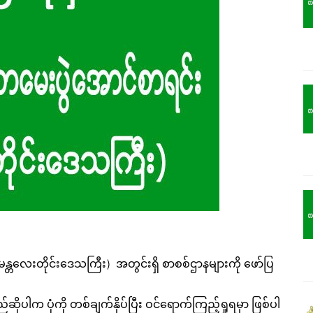
(မန္တလေးတိုင်းဒေသကြီး) အတွင်းရှိ စာစစ်ဌာနများကို ဖော်ပြ
ဆိုပါက ပုံကို တစ်ချက်နှိပ်ပြီး ဝင်ရောက်ကြည့်ရှုရမှာ ဖြစ်ပါ