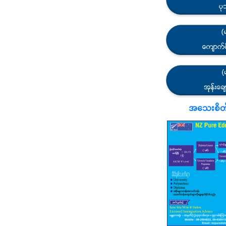
အသေးစိတ်သိ