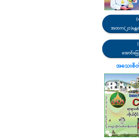
အသေးစိတ်သိ