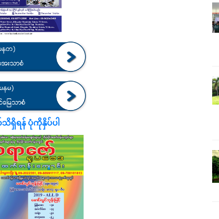
ရှိရန် ပုံကိုနှိပ်ပါ