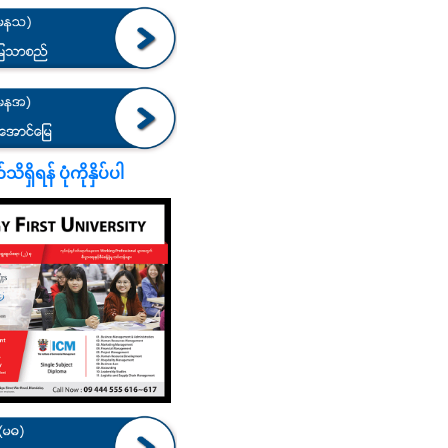
ရှိရန် ပုံကိုနှိပ်ပါ