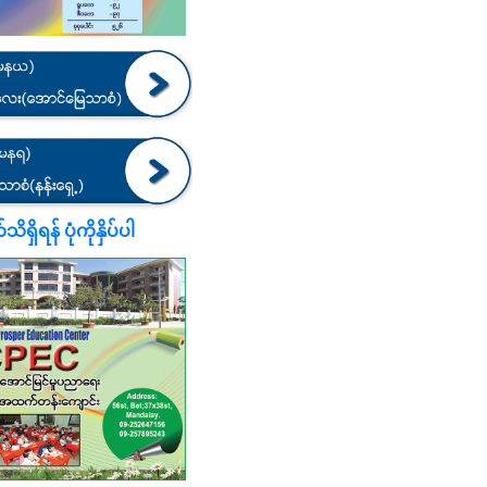
ရှိရန် ပုံကိုနှိပ်ပါ