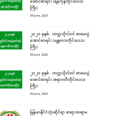
အောင်စာရင်း (ရန်ကုန်တိုင်းဒေသ
ကြီး)
09 June, 2020
၂၀၂၀ ခုနှစ် - တက္ကသိုလ်ဝင် စာမေးပွဲ
အောင်စာရင်း (မန္တလေးတိုင်းဒေသ
ကြီး)
09 June, 2020
၂၀၂၀ ခုနှစ် - တက္ကသိုလ်ဝင် စာမေးပွဲ
အောင်စာရင်း (ဧရာဝတီတိုင်းဒေသ
ကြီး)
09 June, 2020
မြန်မာနိုင်ငံလုံးဆိုင်ရာ ဆရာ/ဆရာမ