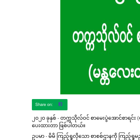
၂၀၂၀ ခုနှစ် - တက္ကသိုလ်ဝင် စာမေးပွဲအောင်စာရင်း 
ပေးထားတာ ဖြစ်ပါတယ်။
ဥပမာ - မိမိ ကြည့်ရှုလိုသော စာစစ်ဌာနကို ကြည့်ရှုမည်