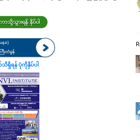
R
ရှိရန် ပုံကိုနှိပ်ပါ