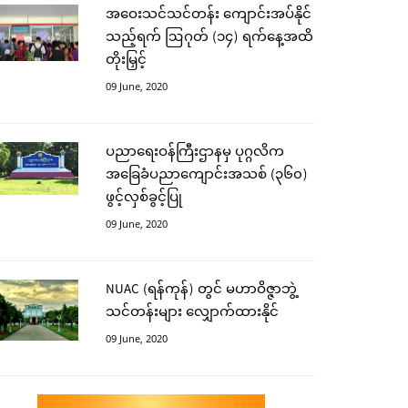
အဝေးသင်သင်တန်း ကျောင်းအပ်နိုင်
သည့်ရက် ဩဂုတ် (၁၄) ရက်နေ့အထိ
တိုးမြှင့်
09 June, 2020
ပညာရေးဝန်ကြီးဌာနမှ ပုဂ္ဂလိက
အခြေခံပညာကျောင်းအသစ် (၃၆၀)
ဖွင့်လှစ်ခွင့်ပြု
09 June, 2020
NUAC (ရန်ကုန်) တွင် မဟာဝိဇ္ဇာဘွဲ့
သင်တန်းများ လျှောက်ထားနိုင်
09 June, 2020