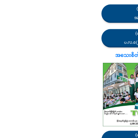
အသေးစိတ်သိ