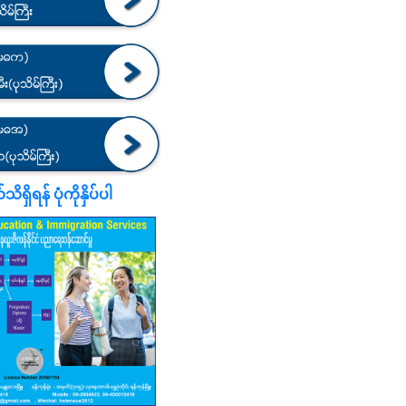
ရှိရန် ပုံကိုနှိပ်ပါ