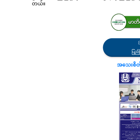
တယ်။
အသေးစိတ်သိ