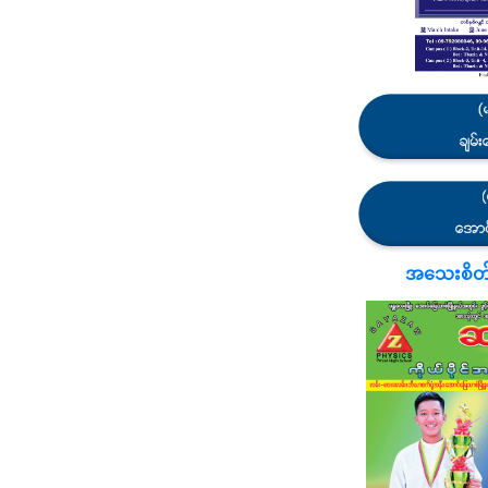
အသေးစိတ်သိ