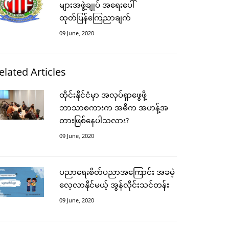
များအဖွဲ့ချုပ် အရေးပေါ်
ထုတ်ပြန်ကြေညာချက်
09 June, 2020
elated Articles
ထိုင်းနိုင်ငံမှာ အလုပ်ရှာဖွေဖို့
ဘာသာစကားက အဓိက အဟန့်အ
တားဖြစ်နေပါသလား?
09 June, 2020
ပညာရေးစိတ်ပညာအကြောင်း အခမဲ့
လေ့လာနိုင်မယ့် အွန်လိုင်းသင်တန်း
09 June, 2020