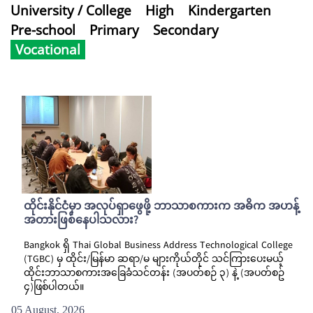
University / College
High
Kindergarten
Pre-school
Primary
Secondary
Vocational
ထိုင်းနိုင်ငံမှာ အလုပ်ရှာဖွေဖို့ ဘာသာစကားက အဓိက အဟန့်
အတားဖြစ်နေပါသလား?
Bangkok ရှိ Thai Global Business Address Technological College
(TGBC) မှ ထိုင်း/မြန်မာ ဆရာ/မ များကိုယ်တိုင် သင်ကြားပေးမယ့်
ထိုင်းဘာသာစကားအခြေခံသင်တန်း (အပတ်စဉ် ၃) နဲ့ (အပတ်စဥ်
၄)ဖြစ်ပါတယ်။
05 August, 2026