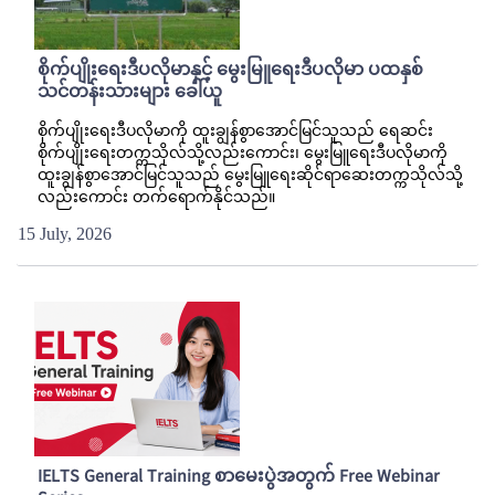
စိုက်ပျိုးရေးဒီပလိုမာနှင့် မွေးမြူရေးဒီပလိုမာ ပထနှစ်
သင်တန်းသားများ ခေါ်ယူ
စိုက်ပျိုးရေးဒီပလိုမာကို ထူးချွန်စွာအောင်မြင်သူသည် ရေဆင်း
စိုက်ပျိုးရေးတက္ကသိုလ်သို့လည်းကောင်း၊ မွေးမြူရေးဒီပလိုမာကို
ထူးချွန်စွာအောင်မြင်သူသည် မွေးမြူရေးဆိုင်ရာဆေးတက္ကသိုလ်သို့
လည်းကောင်း တက်ရောက်နိုင်သည်။
15 July, 2026
IELTS General Training စာမေးပွဲအတွက် Free Webinar