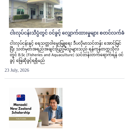
ငါးလုပ်ငန်းသိပ္ပံတွင် ဝင်ခွင့် လျှောက်ထားမှုများ စတင်လက်ခံ
ငါးလုပ်ငန်းနှင့် ရေသတ္တဝါမွေးမြူရေး ဒီပလိုမာသင်တန်း အောင်မြင်
ပြီး သတ်မှတ်အရည်အချင်းပြည့်မီသူများသည် ရန်ကုန်တက္ကသိုလ်
တွင် B.Sc (Fisheries and Aquaculture) သင်တန်းတက်ရောက်ရန် ဝင်
ခွင့် ဖြေဆိုခွင့်ရရှိမည်
23 July, 2026