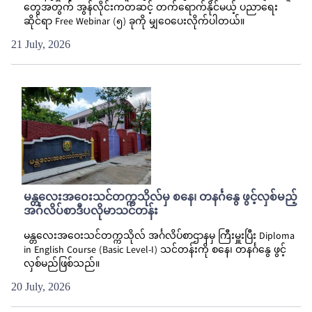
တွေအတွက် အွန်လိုင်းကတဆင့် တက်ရောက်နိုင်မယ့် ပညာရေး
ဆိုင်ရာ Free Webinar (၅) ခုကို မျှဝေပေးလိုက်ပါတယ်။
21 July, 2026
မန္တလေးအဝေးသင်တက္ကသိုလ်မှ စနေ၊ တနင်္ဂနွေ ဖွင့်လှစ်မည့်
အင်္ဂလိပ်စာဒီပလိုမာသင်တန်း
မန္တလေးအဝေးသင်တက္ကသိုလ် အင်္ဂလိပ်စာဌာနမှ ကြီးမှူးပြီး Diploma
in English Course (Basic Level-I) သင်တန်းကို စနေ၊ တနင်္ဂနွေ ဖွင့်
လှစ်မည်ဖြစ်သည်။
20 July, 2026