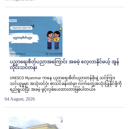
ပညာရေးစိတ်ပညာအကြောင်း အခမဲ့ လေ့လာနိုင်မယ့် အွန်
လိုင်းသင်တန်း
UNESCO Myanmar ကနေ ပညာရေးစိတ်ပညာတန်ဖိုးနဲ့ သင်ကြား
သင်ယူမှုမှာ အသုံးဝင်ပုံ၊ စာသင်ခန်းထဲမှာ လက်တွေ့အသုံးပြုနိုင်ဖို့ကို
ရည်ရွယ်ပြီး အခမဲ့ ဖွင့်လှစ်ပေးထားတာဖြစ်ပါတယ်။
04 August, 2026