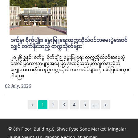
စက်မှု၊ စိုက်ပျိုး၊ မွေးမြူရေးတက္ကသိုလ်ဝင်စာမေးပွဲအောင်
လျှင် တက်နိုင်သည့် တက္ကသိုလ်များ
၂၀၂၆ ခုနှစ်၊ စက်မှု၊ စိုက်ပျိုး၊ မွေးမြူရေး တက္ကသိုလ်ဝင်စာမေးပွဲ
အောင်မြင်ထားသူများအနေဖြင့် အဆင့်သတ်မှတ်ချက်အလိုက်
လျှောက်ထားနိုင်သည့်တက္ကသိုလ်၊ ကောလိပ်များကို ဖော်ပြပေးသွား
ပါမည်။
02 July, 2026
1
2
3
4
5
…
8th Floor, Building.C, Shwe Pyae Sone Market, Mingalar
Taung Nyunt Tsp, Yangon Region, Myanmar.