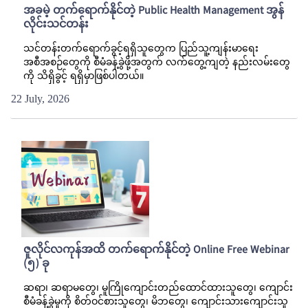
အခမဲ့ တက်ရောက်နိုင်တဲ့ Public Health Management အွန်
လိုင်းသင်တန်း
သင်တန်းတက်ရောက်ခွင့်ရရှိသူတွေက ပြည်သူ့ကျန်းမာရေး
အစီအစဉ်တွေကို စီမံခန့်ခွဲဖို့အတွက် လက်တွေ့ကျတဲ့ နည်းလမ်းတွေ
ကို သိရှိခွင့် ရရှိမှာဖြစ်ပါတယ်။
22 July, 2026
ဇူလိုင်လကုန်အထိ တက်ရောက်နိုင်တဲ့ Online Free Webinar
(၅) ခု
ဆရာ၊ ဆရာမတွေ၊ မူကြိုကျောင်းတည်ထောင်ထားသူတွေ၊ ကျောင်း
စီမံခန့်ခွဲမှုကို စိတ်ဝင်စားသူတွေ၊ မိဘတွေ၊ ကျောင်းသားကျောင်းသူ