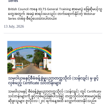
Series
British Council ကနေ IELTS General Training စာမေးပွဲ ဖြေဆိုမယ့်သူ
တွေအတွက် အခမဲ့ စာရင်းပေးသွင်း တက်ရောက်နိုင်တဲ့ Webinar
Series တစ်ခု စီစဉ်ပေးထားပါတယ်။
13 July, 2026
သမဝါယမနှင့်စီမံခန့်ခွဲမှုပညာတက္ကသိုလ် (သန်လျင်) မှ ဖွင့်
လှစ်မည့် Certificate သင်တန်းများ
သမဝါယမနှင့် စီမံခန့်ခွဲမှုပညာတက္ကသိုလ် (သန်လျင်) တွင် Certificate
သင်တန်းများကို ဖွင့်လှစ်မည်ဖြစ်ပါသဖြင့် တက္ကသိုလ်ဝင်စာမေးပွဲဖြေ
ဆိုဖူးသူများ ဇူလိုင်လ (၂၀) ရက်နေ့အထိ လျှောက်ထားနိုင်သည်။