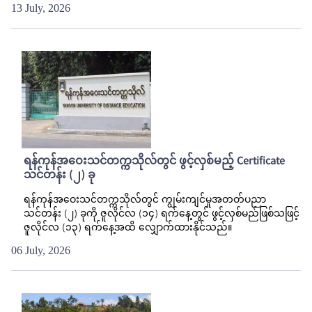
13 July, 2026
ရန်ကုန်အဝေးသင်တက္ကသိုလ်တွင် ဖွင့်လှစ်မည့် Certificate
သင်တန်း (၂) ခု
ရန်ကုန်အဝေးသင်တက္ကသိုလ်တွင် ကျွမ်းကျင်မှုအတတ်ပညာ
သင်တန်း (၂) ခုကို ဇူလိုင်လ (၁၄) ရက်နေ့တွင် ဖွင့်လှစ်မည်ဖြစ်သဖြင့်
ဇူလိုင်လ (၁၃) ရက်နေ့အထိ လျှောက်ထားနိုင်သည်။
06 July, 2026