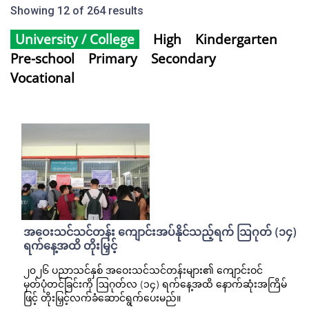
Showing 12 of 264 results
University / College
High
Kindergarten
Pre-school
Primary
Secondary
Vocational
အဝေးသင်သင်တန်း ကျောင်းအပ်နိုင်သည့်ရက် ဩဂုတ် (၁၄)
ရက်နေ့အထိ တိုးမြှင့်
၂၀၂၆ ပညာသင်နှစ် အဝေးသင်သင်တန်းများ၏ ကျောင်းဝင်
မှတ်ပုံတင်ခြင်းကို ဩဂုတ်လ (၁၄) ရက်နေ့အထိ နောက်ဆုံးအကြိမ်
ဖြင့် တိုးမြှင့်လက်ခံဆောင်ရွက်ပေးမည်။