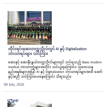
တိုင်းရင်းဆေးတက္ကသိုလ်တွင် AI နှင့် Digitalization
ဘာသာရပ်များ သင်ကြား
ဆေးနှင့် ဆေးနှီးနွှယ်တက္ကသိုလ်များတွင် သင်ရသည့် Basic modern
medical ဘာသာတွဲများအတိုင်း သင်ယူရကြောင်း၊ သုတေသန
နည်းစနစ်များအပြင် AI နှင့် Digitalization ဘာသာရပ်များအထိ ခေတ်
နှင့်အညီ သင်ကြားပေးနေကြောင်း သိရသည်။
08 July, 2026