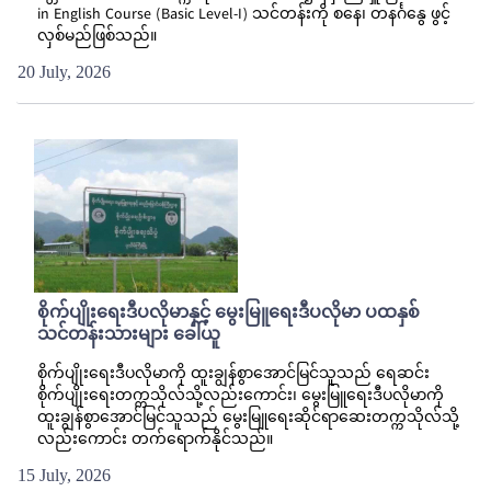
in English Course (Basic Level-I) သင်တန်းကို စနေ၊ တနင်္ဂနွေ ဖွင့်
လှစ်မည်ဖြစ်သည်။
20 July, 2026
စိုက်ပျိုးရေးဒီပလိုမာနှင့် မွေးမြူရေးဒီပလိုမာ ပထနှစ်
သင်တန်းသားများ ခေါ်ယူ
စိုက်ပျိုးရေးဒီပလိုမာကို ထူးချွန်စွာအောင်မြင်သူသည် ရေဆင်း
စိုက်ပျိုးရေးတက္ကသိုလ်သို့လည်းကောင်း၊ မွေးမြူရေးဒီပလိုမာကို
ထူးချွန်စွာအောင်မြင်သူသည် မွေးမြူရေးဆိုင်ရာဆေးတက္ကသိုလ်သို့
လည်းကောင်း တက်ရောက်နိုင်သည်။
15 July, 2026