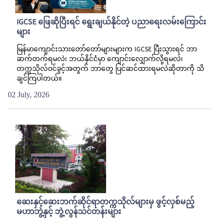
IGCSE ဖြေဆိုပြီးရင် ရွေးချယ်နိုင်တဲ့ ပညာရေးလမ်းကြောင်း
များ
မြန်မာကျောင်းသားတော်တော်များများက IGCSE ပြီးသွားရင် ဘာ
ဆက်တက်ရမလဲ၊ ဘယ်နိုင်ငံမှာ ကျောင်းလျှောက်လို့ရမလဲ၊
တက္ကသိုလ်ဝင်ခွင့်အတွက် ဘာတွေ ပြင်ဆင်ထားရမလဲဆိုတာကို သိ
ချင်ကြပါတယ်။
02 July, 2026
ဆေးနှင့်ဆေးဘက်ဆိုင်ရာတက္ကသိုလ်များမှ ဖွင့်လှစ်မည့်
မဟာဘွဲ့နှင့် ဘွဲ့လွန်သင်တန်းများ