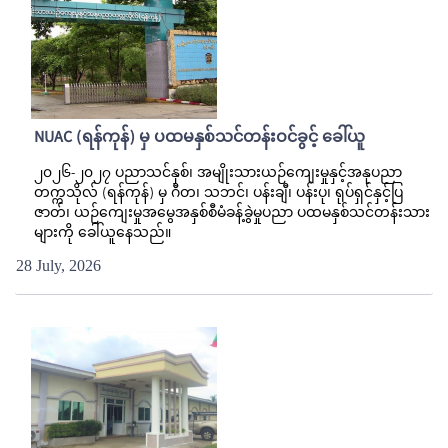
NUAC (ရန်ကုန်) မှ ပထမနှစ်သင်တန်းဝင်ခွင့် ခေါ်ယူ
၂၀၂၆-၂၀၂၇ ပညာသင်နှစ်၊ အမျိုးသားယဉ်ကျေးမှုနှင့်အနုပညာ
တက္ကသိုလ် (ရန်ကုန်) မှ ဂီတ၊ သဘင်၊ ပန်းချီ၊ ပန်းပု၊ ရုပ်ရှင်နှင့်ပြ
ဇာတ်၊ ယဉ်ကျေးမှုအမွေအနှစ်စီမံခန့်ခွဲမှုပညာ ပထမနှစ်သင်တန်းသား
များကို ခေါ်ယူနေသည်။
28 July, 2026