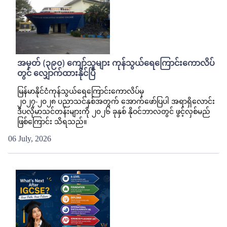
အမှတ် (၃၉၀) ကျော်သူများ ကုန်သွယ်ရေကြောင်းကောလိပ်
တွင် လျှောက်ထားနိုင်ပြီ
မြန်မာနိုင်ငံကုန်သွယ်ရေကြောင်းကောလိပ်မှ
၂၀၂၇-၂၀၂၈ ပညာသင်နှစ်အတွက် အောက်ဖော်ပြပါ အရာရှိလောင်း
ဒီပလိုမာသင်တန်းများကို ၂၀၂၆ ခုနှစ် နိုဝင်ဘာလတွင် ဖွင့်လှစ်မည်
ဖြစ်ကြောင်း သိရသည်။
06 July, 2026