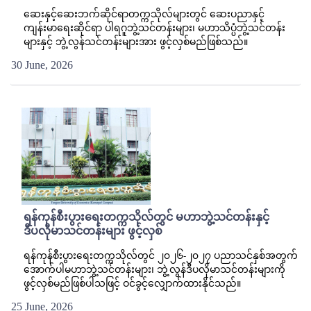
ဆေးနှင့်ဆေးဘက်ဆိုင်ရာတက္ကသိုလ်များတွင် ဆေးပညာနှင့်
ကျန်းမာရေးဆိုင်ရာ ပါရဂူဘွဲ့သင်တန်းများ၊ မဟာသိပ္ပံဘွဲ့သင်တန်း
များနှင့် ဘွဲ့လွန်သင်တန်းများအား ဖွင့်လှစ်မည်ဖြစ်သည်။
30 June, 2026
ရန်ကုန်စီးပွားရေးတက္ကသိုလ်တွင် မဟာဘွဲ့သင်တန်းနှင့်
ဒီပလိုမာသင်တန်းများ ဖွင့်လှစ်
ရန်ကုန်စီးပွားရေးတက္ကသိုလ်တွင် ၂၀၂၆-၂၀၂၇ ပညာသင်နှစ်အတွက်
အောက်ပါမဟာဘွဲ့သင်တန်းများ၊ ဘွဲ့လွန်ဒီပလိုမာသင်တန်းများကို
ဖွင့်လှစ်မည်ဖြစ်ပါသဖြင့် ဝင်ခွင့်လျှောက်ထားနိုင်သည်။
25 June, 2026