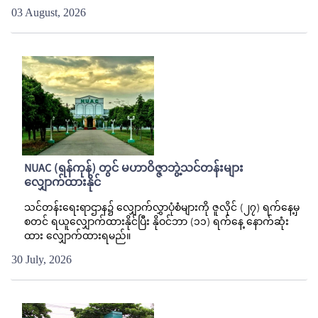
03 August, 2026
NUAC (ရန်ကုန်) တွင် မဟာဝိဇ္ဇာဘွဲ့သင်တန်းများ
လျှောက်ထားနိုင်
သင်တန်းရေးရာဌာန၌ လျှောက်လွှာပုံစံများကို ဇူလိုင် (၂၇) ရက်နေ့မှ
စတင် ရယူလျှောက်ထားနိုင်ပြီး နိုဝင်ဘာ (၁၁) ရက်နေ့ နောက်ဆုံး
ထား လျှောက်ထားရမည်။
30 July, 2026