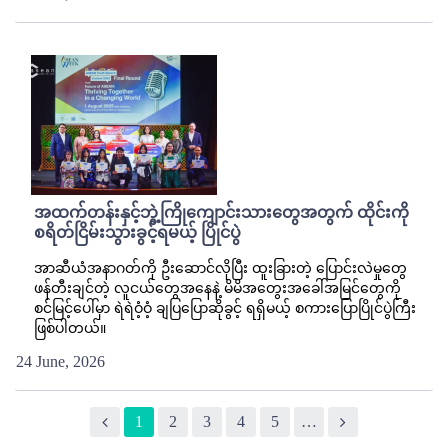
အထက်တန်းနှင့်ဘွဲ့ကြိုကျောင်းသားတွေအတွက် ထိုင်းကို
စရိတ်ငြိမ်းသွားခွင့်ရမယ့် ပြိုင်ပွဲ
အာဆီယံအနာဂတ်ကို ဦးဆောင်လိုပြီး ထူးခြားတဲ့ ပြောင်းလဲမှုတွေ
ဖန်တီးချင်တဲ့ လူငယ်တွေအနေနဲ့ မိမိအတွေးအခေါ်အမြင်တွေကို
စင်မြင့်ပေါ်မှာ ရဲရဲဝံ့ဝံ့ ချပြပြောဆိုခွင့် ရရှိမယ့် စကားပြောပြိုင်ပွဲကြီး
ဖြစ်ပါတယ်။
24 June, 2026
1
2
3
4
5
…