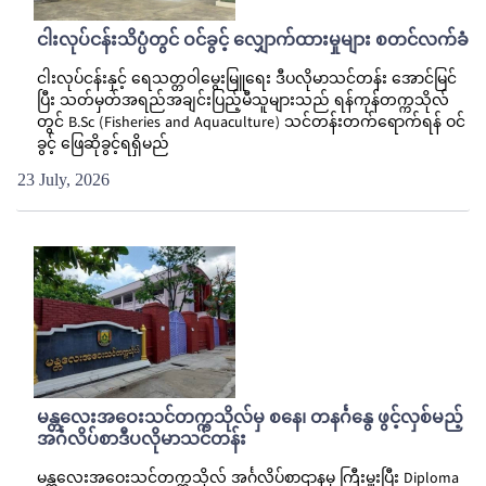
ငါးလုပ်ငန်းသိပ္ပံတွင် ဝင်ခွင့် လျှောက်ထားမှုများ စတင်လက်ခံ
ငါးလုပ်ငန်းနှင့် ရေသတ္တဝါမွေးမြူရေး ဒီပလိုမာသင်တန်း အောင်မြင်
ပြီး သတ်မှတ်အရည်အချင်းပြည့်မီသူများသည် ရန်ကုန်တက္ကသိုလ်
တွင် B.Sc (Fisheries and Aquaculture) သင်တန်းတက်ရောက်ရန် ဝင်
ခွင့် ဖြေဆိုခွင့်ရရှိမည်
23 July, 2026
မန္တလေးအဝေးသင်တက္ကသိုလ်မှ စနေ၊ တနင်္ဂနွေ ဖွင့်လှစ်မည့်
အင်္ဂလိပ်စာဒီပလိုမာသင်တန်း
မန္တလေးအဝေးသင်တက္ကသိုလ် အင်္ဂလိပ်စာဌာနမှ ကြီးမှူးပြီး Diploma