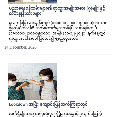
ပညာရေးဝန်ထမ်းများ၏ ရာထူးအမျိုးအစား (၇)မျိုး နှင့်
လစာနှုန်းထားများ
မူလတန်းပြ လစာနှုန်းကျပ် (၁၈၀၀၀၀-၂၀၀၀-၁၉၀၀၀၀)များအား
ဖွဲ့စည်းပုံအသစ်ရှိ လက်ထောက်မူလတန်းပြ လစာနှုန်းကျပ်
(၁၈၀၀၀၀-၂၀၀၀-၁၉၀၀၀၀) အဖြစ် (၁၁-၁၂-၂၀၂၀) ရက်နေ့တွင်
ရာထူးအခေါ်အဝေါ် ပြင်ဆင်၍ ဖွဲ့စည်းပုံအသစ်
14 December, 2020
Lookdown အပြီး ကျောင်းပြန်တက်ကြရာတွင်
လက်ရှိမျိုးဆက် တစ်ခုလုံးမှာ ကိုရိုနာ အနှောင့်အယှက်ကြောင့်