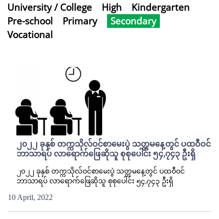
University / College
High
Kindergarten
Pre-school
Primary
Secondary
Vocational
၂၀၂၂ ခုနှစ် တက္ကသိုလ်ဝင်စာမေးပွဲ သတ္တမနေ့တွင် ပထဝီဝင်
ဘာသာရပ် လာရောက်ဖြေဆိုသူ စုစုပေါင်း ၅၄,၇၄၃ ဦးရှိ
၂၀၂၂ ခုနှစ် တက္ကသိုလ်ဝင်စာမေးပွဲ သတ္တမနေ့တွင် ပထဝီဝင်
ဘာသာရပ် လာရောက်ဖြေဆိုသူ စုစုပေါင်း ၅၄,၇၄၃ ဦးရှိ
10 April, 2022