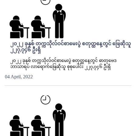
၂၀၂၂ ခုနှစ် တက္ကသိုလ်ဝင်စာမေးပွဲ စတုတ္ထနေ့တွင် ဖြေဆိုသူ
၂၂၇,၇၄၆ ဦးရှိ
၂၀၂၂ ခုနှစ် တက္ကသိုလ်ဝင်စာမေးပွဲ စတုတ္ထနေ့တွင် ဓာတုဗေဒ
ဘာသာရပ် လာရောက်ဖြေဆိုသူ စုစုပေါင်း ၂၂၇,၇၄၆ ဦးရှိ
04 April, 2022