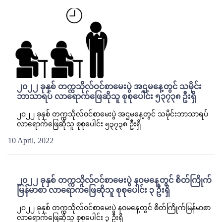
၂၀၂၂ ခုနှစ် တက္ကသိုလ်ဝင်စာမေးပွဲ အဌမနေ့တွင် သမိုင်း
ဘာသာရပ် လာရောက်ဖြေဆိုသူ စုစုပေါင်း ၅၃၇၃၈ ဦးရှိ
၂၀၂၂ ခုနှစ် တက္ကသိုလ်ဝင်စာမေးပွဲ အဌမနေ့တွင် သမိုင်းဘာသာရပ်
လာရောက်ဖြေဆိုသူ စုစုပေါင်း ၅၃၇၃၈ ဦးရှိ
10 April, 2022
၂၀၂၂ ခုနှစ် တက္ကသိုလ်ဝင်စာမေးပွဲ နဝမနေ့တွင် စိတ်ကြိုက်
မြန်မာစာ လာရောက်ဖြေဆိုသူ စုစုပေါင်း ၃ ဦးရှိ
၂၀၂၂ ခုနှစ် တက္ကသိုလ်ဝင်စာမေးပွဲ နဝမနေ့တွင် စိတ်ကြိုက်မြန်မာစာ
လာရောက်ဖြေဆိုသူ စုစုပေါင်း ၃ ဦးရှိ