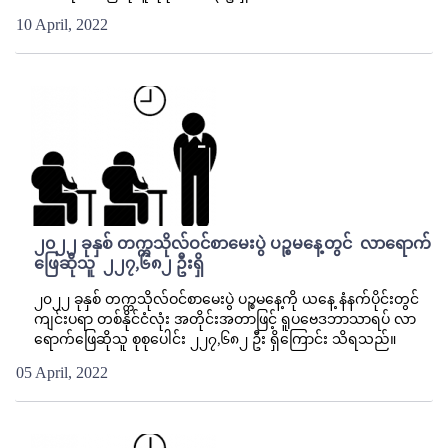
10 April, 2022
၂၀၂၂ ခုနှစ် တက္ကသိုလ်ဝင်စာမေးပွဲ ပဉ္စမနေ့တွင် လာရောက်
ဖြေဆိုသူ ၂၂၇,၆၈၂ ဦးရှိ
၂၀၂၂ ခုနှစ် တက္ကသိုလ်ဝင်စာမေးပွဲ ပဉ္စမနေ့ကို ယနေ့ နံနက်ပိုင်းတွင်
ကျင်းပရာ တစ်နိုင်ငံလုံး အတိုင်းအတာဖြင့် ရူပဗေဒဘာသာရပ် လာ
ရောက်ဖြေဆိုသူ စုစုပေါင်း ၂၂၇,၆၈၂ ဦး ရှိကြောင်း သိရသည်။
05 April, 2022