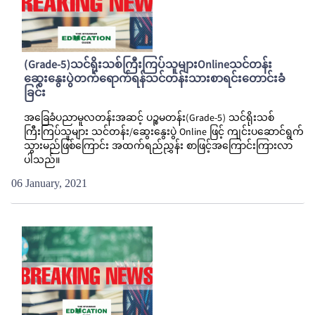
(Grade-5)သင်ရိုးသစ်ကြီးကြပ်သူများOnlineသင်တန်း
ဆွေးနွေးပွဲတက်ရောက်ရန်သင်တန်းသားစာရင်းတောင်းခံ
ခြင်း
အခြေခံပညာမူလတန်းအဆင့် ပဉ္စမတန်း(Grade-5) သင်ရိုးသစ်
ကြီးကြပ်သူများ သင်တန်း/ဆွေးနွေးပွဲ Online ဖြင့် ကျင်းပဆောင်ရွက်
သွားမည်ဖြစ်ကြောင်း အထက်ရည်ညွှန်း စာဖြင့်အကြောင်းကြားလာ
ပါသည်။
06 January, 2021