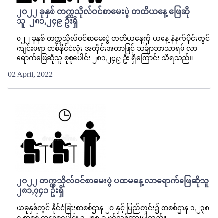
၂၀၂၂ ခုနှစ် တက္ကသိုလ်ဝင်စာမေးပွဲ တတိယနေ့ ဖြေဆို
သူ ၂၈၁,၂၄၉ ဦးရှိ
၀၂၂ ခုနှစ် တက္ကသိုလ်ဝင်စာမေးပွဲ တတိယနေ့ကို ယနေ့ နံနက်ပိုင်းတွင်
ကျင်းပရာ တစ်နိုင်ငံလုံး အတိုင်းအတာဖြင့် သင်္ချာဘာသာရပ် လာ
ရောက်ဖြေဆိုသူ စုစုပေါင်း ၂၈၁,၂၄၉ ဦး ရှိကြောင်း သိရသည်။
02 April, 2022
၂၀၂၂ တက္ကသိုလ်ဝင်စာမေးပွဲ ပထမနေ့ လာရောက်ဖြေဆိုသူ
၂၈၁,၇၄၁ ဦးရှိ
ယခုနှစ်တွင် နိုင်ငံခြားစာစစ်ဌာန ၂၀ နှင့် ပြည်တွင်း၌ စာစစ်ဌာန ၁,၂၃၈