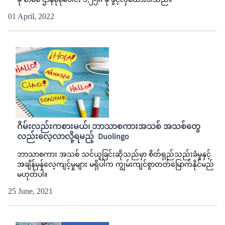
ခု စာစစ် ဌာနစုစုပေါင်း ၁,၂၅၈ ခု ဖွင့်လှစ်ထားပါသည်။
01 April, 2022
ဂိမ်းလည်းကစားမယ်၊ ဘာသာစကားအသစ် အသစ်တွေ
လည်းလေ့လာလို့ရမည့် Duolingo
ဘာသာစကား အသစ် သင်ယူခြင်းဆိုသည်မှာ စိတ်ရှည်သည်းခံမှုနှင့်
အချိန်မှန်လေ့ကျင့်မှုများ မရှိပါက ကျွမ်းကျင်စွာတတ်မြောက်နိုင်မည်
မဟုတ်ပါ။
25 June, 2021