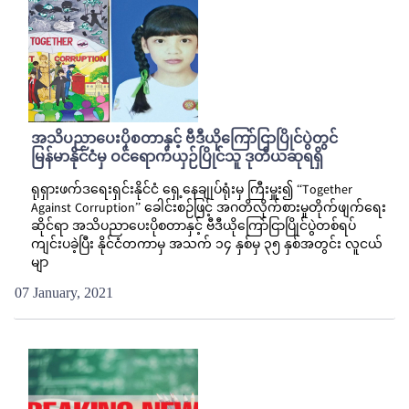
အသိပညာပေးပိုစတာနှင့် ဗီဒီယိုကြော်ငြာပြိုင်ပွဲတွင်
မြန်မာနိုင်ငံမှ ဝင်ရောက်ယှဉ်ပြိုင်သူ ဒုတိယဆုရရှိ
ရုရှားဖက်ဒရေးရှင်းနိုင်ငံ ရှေ့နေချုပ်ရုံးမှ ကြီးမှူး၍ “Together
Against Corruption” ခေါင်းစဉ်ဖြင့် အဂတိလိုက်စားမှုတိုက်ဖျက်ရေး
ဆိုင်ရာ အသိပညာပေးပိုစတာနှင့် ဗီဒီယိုကြော်ငြာပြိုင်ပွဲတစ်ရပ်
ကျင်းပခဲ့ပြီး နိုင်ငံတကာမှ အသက် ၁၄ နှစ်မှ ၃၅ နှစ်အတွင်း လူငယ်
မျာ
07 January, 2021