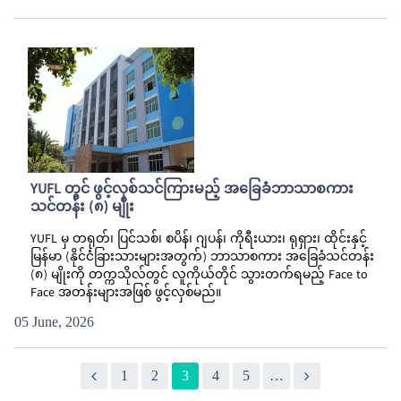
YUFL တွင် ဖွင့်လှစ်သင်ကြားမည့် အခြေခံဘာသာစကား
သင်တန်း (၈) မျိုး
YUFL မှ တရုတ်၊ ပြင်သစ်၊ စပိန်၊ ဂျပန်၊ ကိုရီးယား၊ ရုရှား၊ ထိုင်းနှင့်
မြန်မာ (နိုင်ငံခြားသားများအတွက်) ဘာသာစကား အခြေခံသင်တန်း
(၈) မျိုးကို တက္ကသိုလ်တွင် လူကိုယ်တိုင် သွားတက်ရမည့် Face to
Face အတန်းများအဖြစ် ဖွင့်လှစ်မည်။
05 June, 2026
1
2
3
4
5
…