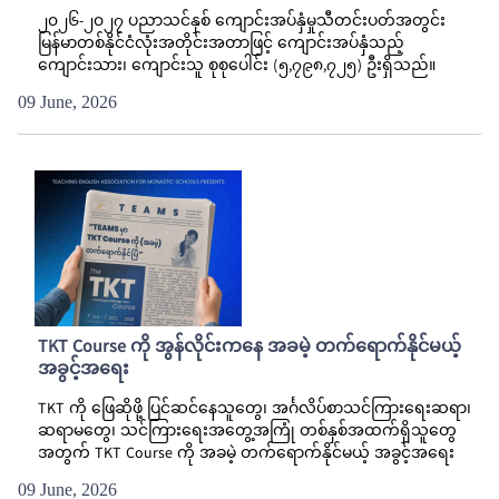
၂၀၂၆-၂၀၂၇ ပညာသင်နှစ် ကျောင်းအပ်နှံမှုသီတင်းပတ်အတွင်း
မြန်မာတစ်နိုင်ငံလုံးအတိုင်းအတာဖြင့် ကျောင်းအပ်နှံသည့်
ကျောင်းသား၊ ကျောင်းသူ စုစုပေါင်း (၅,၇၉၈,၇၂၅) ဦးရှိသည်။
09 June, 2026
TKT Course ကို အွန်လိုင်းကနေ အခမဲ့ တက်ရောက်နိုင်မယ့်
အခွင့်အရေး
TKT ကို ဖြေဆိုဖို့ ပြင်ဆင်နေသူတွေ၊ အင်္ဂလိပ်စာသင်ကြားရေးဆရာ၊
ဆရာမတွေ၊ သင်ကြားရေးအတွေ့အကြုံ တစ်နှစ်အထက်ရှိသူတွေ
အတွက် TKT Course ကို အခမဲ့ တက်ရောက်နိုင်မယ့် အခွင့်အရေး
09 June, 2026