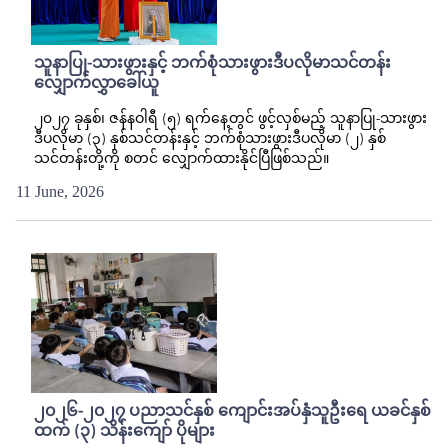
သူနာပြု-သားဖွားနှင့် ဘက်စုံသားဖွားဒီပလိုမာသင်တန်း
လျှောက်လွှာခေါ်ယူ
၂၀၂၇ ခုနှစ်၊ ဇန်နဝါရီ (၅) ရက်နေ့တွင် ဖွင့်လှစ်မည့် သူနာပြု-သားဖွား
ဒီပလိုမာ (၃) နှစ်သင်တန်းနှင့် ဘက်စုံသားဖွားဒီပလိုမာ (၂) နှစ်
သင်တန်းတို့ကို စတင် လျှောက်ထားနိုင်ပြီဖြစ်သည်။
11 June, 2026
၂၀၂၆-၂၀၂၇ ပညာသင်နှစ် ကျောင်းအပ်နှံသူဦးရေ ယခင်နှစ်
ထက် (၃) သိန်းကျော် ပိုများ