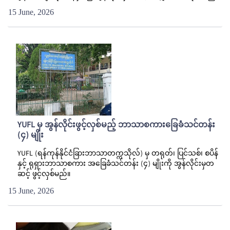
15 June, 2026
YUFL မှ အွန်လိုင်းဖွင့်လှစ်မည့် ဘာသာစကားခြေခံသင်တန်း
(၄) မျိုး
YUFL (ရန်ကုန်နိုင်ငံခြားဘာသာတက္ကသိုလ်) မှ တရုတ်၊ ပြင်သစ်၊ စပိန်
နှင့် ရုရှားဘာသာစကား အခြေခံသင်တန်း (၄) မျိုးကို အွန်လိုင်းမှတ
ဆင့် ဖွင့်လှစ်မည်။
15 June, 2026