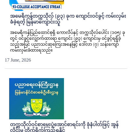
အမေရိကန်တက္ကသိုလ် (၉၃) ခုက ကျောင်းဝင်ခွင့် ကမ်းလှမ်း
ခံခဲ့ရတဲ့ မြန်မာကျောင်းသူ
အမေရိကန်ပြည်ထောင်စုရှိ ကောလိပ်နှင့် တက္ကသိုလ်ပေါင်း (၁၀၅) ခု
တွင် ဝင်ခွင့်လျှောက်ထားရာ ကျောင်း (၉၃) ကျောင်းမှ ဝင်ခွင့်ရရှိခဲ့
သည့်အပြင် ပညာသင်ဆုကြေးအနေဖြင့် ဒေါ်လာ (၇) သန်းကျော်
ကမ်းလှမ်းခံထားရသည်။
17 June, 2026
တက္ကသိုလ်ဝင်စာမေးပွဲအောင်စာရင်းကို ခုံနံပါတ်ဖြင့် အွန်
လိုင်းမှ တိုက်ရိုက်ကြည့်ရှုနိုင်