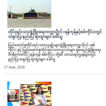
တိုင်းရင်းသားဖွံ့ဖြိုးရေးတက္ကသိုလ် (ရန်ကုန်နှင့်စစ်ကိုင်း)တွင်
သရုပ်ပြ/နည်းပြ ရာထူးများ ခေါ်ယူ
ပြည်ထောင်စုတိုင်းရင်းသားလူမျိုးများဖွံ့ဖြိုးရေးတက္ကသိုလ် (စစ်
ကိုင်း) နှင့် ပြည်ထောင်စုတိုင်းရင်းသားလူငယ်များ စွမ်းရည်ဖွံ့ဖြိုးရေး
ဒီဂရီကောလိပ် (ရန်ကုန်၊ စစ်ကိုင်း) တို့၏ ဘာသာရပ်ဌာနများတွင်
နည်းပြ/သရုပ်ပြ ရာထူးများ ခေါ်ယူ
17 June, 2026