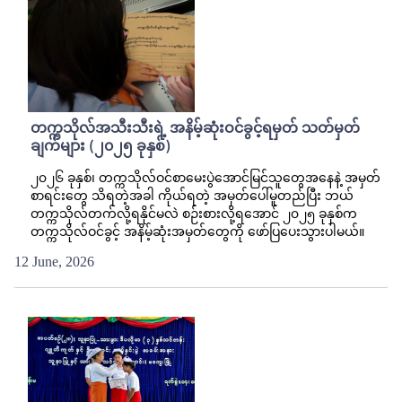
တက္ကသိုလ်အသီးသီးရဲ့ အနိမ့်ဆုံးဝင်ခွင့်ရမှတ် သတ်မှတ်
ချက်များ (၂၀၂၅ ခုနှစ်)
၂၀၂၆ ခုနှစ်၊ တက္ကသိုလ်ဝင်စာမေးပွဲအောင်မြင်သူတွေအနေနဲ့ အမှတ်
စာရင်းတွေ သိရတဲ့အခါ ကိုယ်ရတဲ့ အမှတ်ပေါ်မူတည်ပြီး ဘယ်
တက္ကသိုလ်တက်လို့ရနိုင်မလဲ စဉ်းစားလို့ရအောင် ၂၀၂၅ ခုနှစ်က
တက္ကသိုလ်ဝင်ခွင့် အနိမ့်ဆုံးအမှတ်တွေကို ဖော်ပြပေးသွားပါမယ်။
12 June, 2026