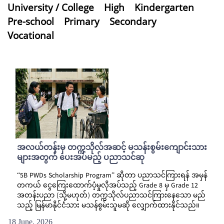
University / College
High
Kindergarten
Pre-school
Primary
Secondary
Vocational
အလယ်တန်းမှ တက္ကသိုလ်အဆင့် မသန်းစွမ်းကျောင်းသား
များအတွက် ပေးအပ်မည့် ပညာသင်ဆု
“5B PWDs Scholarship Program” ဆိုတာ ပညာသင်ကြားရန် အမှန်
တကယ် ငွေကြေးထောက်ပံ့မှုလိုအပ်သည့် Grade 8 မှ Grade 12
အတန်းပညာ (သို့မဟုတ်) တက္ကသိုလ်ပညာသင်ကြားနေသော မည်
သည့် မြန်မာနိုင်ငံသား မသန်စွမ်းသူမဆို လျှောက်ထားနိုင်သည်။
18 June, 2026