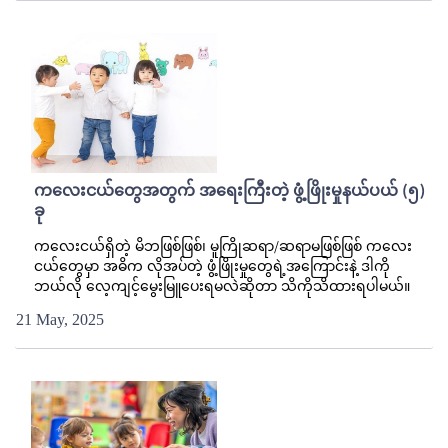
ကလေးငယ်တွေအတွက် အရေးကြီးတဲ့ ဖွံ့ဖြိုးမှုနယ်ပယ် (၅)
ခု
ကလေးငယ်ရှိတဲ့ မိဘဖြစ်ဖြစ်၊ မူကြိုဆရာ/ဆရာမဖြစ်ဖြစ် ကလေး
ငယ်တွေမှာ အဓိက လိုအပ်တဲ့ ဖွံ့ဖြိုးမှုတွေရဲ့အကြောင်းနဲ့ ဒါကို
ဘယ်လို လေ့ကျင့်မွေးမြူပေးရမလဲဆိုတာ သိကိုသိထားရပါမယ်။
21 May, 2025