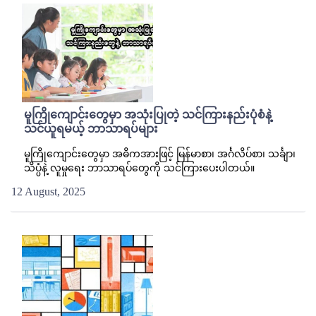
မူကြိုကျောင်းတွေမှာ အသုံးပြုတဲ့ သင်ကြားနည်းပုံစံနဲ့
သင်ယူရမယ့် ဘာသာရပ်များ
မူကြိုကျောင်းတွေမှာ အဓိကအားဖြင့် မြန်မာစာ၊ အင်္ဂလိပ်စာ၊ သင်္ချာ၊
သိပ္ပံနဲ့ လူမှုရေး ဘာသာရပ်တွေကို သင်ကြားပေးပါတယ်။
12 August, 2025