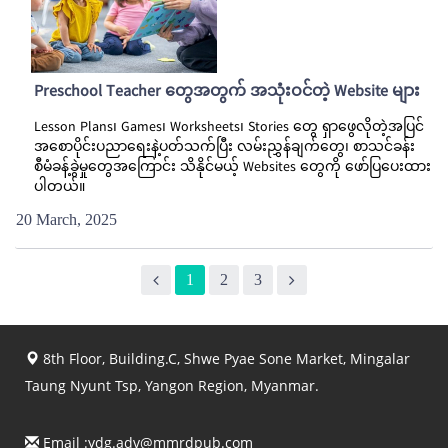
Preschool Teacher တွေအတွက် အသုံးဝင်တဲ့ Website များ
Lesson Plans၊ Games၊ Worksheets၊ Stories တွေ ရှာဖွေလိုတဲ့အပြင်
အစောပိုင်းပညာရေးနဲ့ပတ်သက်ပြီး လမ်းညွှန်ချက်တွေ၊ စာသင်ခန်း
စီမံခန့်ခွဲမှုတွေအကြောင်း သိနိုင်မယ့် Websites တွေကို ဖော်ပြပေးထား
ပါတယ်။
20 March, 2025
1
2
3
8th Floor, Building.C, Shwe Pyae Sone Market, Mingalar
Taung Nyunt Tsp, Yangon Region, Myanmar.
Email :
ydg.adv@mmrdpub.com