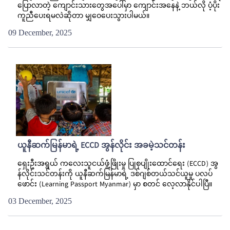
ပြောလာတဲ့ ကျောင်းသားတွေအပေါ်မှာ ကျောင်းအနေနဲ့ ဘယ်လို ပံ့ပိုး
ကူညီပေးရမလဲဆိုတာ မျှဝေပေးသွားပါမယ်။
09 December, 2025
ယူနီဆက်မြန်မာရဲ့ ECCD အွန်လိုင်း အခမဲ့သင်တန်း
ရှေးဦးအရွယ် ကလေးသူငယ်ဖွံ့ဖြိုးမှု ပြုစုပျိုးထောင်ရေး (ECCD) အွ
န်လိုင်းသင်တန်းကို ယူနီဆက်မြန်မာရဲ့ ဒစ်ဂျစ်တယ်သင်ယူမှု ပလပ်
ဖောင်း (Learning Passport Myanmar) မှာ စတင် လေ့လာနိုင်ပါပြီ။
03 December, 2025