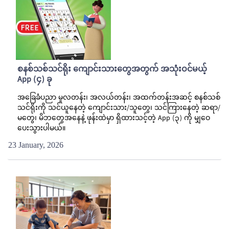
စနစ်သစ်သင်ရိုး ကျောင်းသားတွေအတွက် အသုံးဝင်မယ့်
App (၄) ခု
အခြေခံပညာ မူလတန်း၊ အလယ်တန်း၊ အထက်တန်းအဆင့် စနစ်သစ်
သင်ရိုးကို သင်ယူနေတဲ့ ကျောင်းသား/သူတွေ၊ သင်ကြားနေတဲ့ ဆရာ/
မတွေ၊ မိဘတွေအနေနဲ့ ဖုန်းထဲမှာ ရှိထားသင့်တဲ့ App (၃) ကို မျှဝေ
ပေးသွားပါမယ်။
23 January, 2026