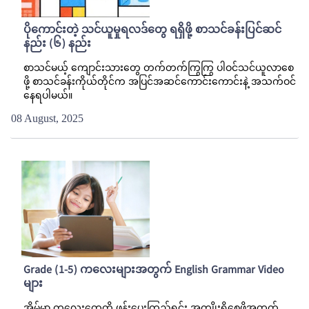
ပိုကောင်းတဲ့ သင်ယူမှုရလဒ်တွေ ရရှိဖို့ စာသင်ခန်းပြင်ဆင်
နည်း (၆) နည်း
စာသင်မယ့် ကျောင်းသားတွေ တက်တက်ကြွကြွ ပါဝင်သင်ယူလာစေ
ဖို့ စာသင်ခန်းကိုယ်တိုင်က အပြင်အဆင်ကောင်းကောင်းနဲ့ အသက်ဝင်
နေရပါမယ်။
08 August, 2025
Grade (1-5) ကလေးများအတွက် English Grammar Video
များ