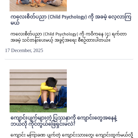
ကလေးစိတ်ပညာ (Child Psychology) ကို အခမဲ့ လေ့လာကြ
မယ်
ကလေးစိတ်ပညာ (Child Psychology) ကို ကဝိကနေ (၄) ရက်တာ
အခမဲ့ သင်တန်းပေးမယ့် အခွင့်အရေး စီစဉ်ထားပါတယ်။
17 December, 2025
ကျောင်းပျက်များတဲ့ ပြဿနာကို ကျောင်းတွေအနေနဲ့
ဘယ်လို ကိုင်တွယ်ဖြေရှင်းမလဲ?
ကျောင်း မကြာခဏ ပျက်တဲ့ ကျောင်းသားတွေ၊ ကျောင်းထွက်မယ်လို့