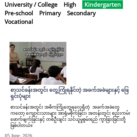
University / College
High
Kindergarten
Pre-school
Primary
Secondary
Vocational
စာသင်ခန်းအတွင်း တွေ့ကြုံရနိုင်တဲ့ အခက်အခဲများနှင့် ဖြေ
ရှင်းပုံများ
စာသင်ခန်းအတွင်း အဓိကကြုံတွေ့ရလေ့ရှိတဲ့ အခက်အခဲတွေ
ကတော့ ကျောင်းသားများ အာရုံမစိုက်ခြင်း၊ အတန်းတွင်း စည်းကမ်း
ဖောက်ဖျက်ခြင်းနှင့် တစ်ဦးချင်း သင်ယူမှုစွမ်းရည် ကွာခြားခြင်းတို့
ဖြစ်ပါတယ်။
05 June, 2026