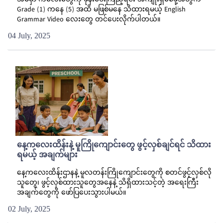
အိမ်မှာ ကလေးတွေကို ဖုန်းပေးကြည့်ရင်း အကျိုးရှိစေဖို့အတွက်
Grade (1) ကနေ (5) အထိ မဖြစ်မနေ သိထားရမယ့် English
Grammar Video လေးတွေ တင်ပေးလိုက်ပါတယ်။
04 July, 2025
နေ့ကလေးထိန်းနဲ့ မူကြိုကျောင်းတွေ ဖွင့်လှစ်ချင်ရင် သိထား
ရမယ့် အချက်များ
နေ့ကလေးထိန်းဌာနနဲ့ မူလတန်းကြိုကျောင်းတွေကို စတင်ဖွင့်လှစ်လို
သူတွေ၊ ဖွင့်လှစ်ထားသူတွေအနေနဲ့ သိရှိထားသင့်တဲ့ အရေးကြီး
အချက်တွေကို ဖော်ပြပေးသွားပါမယ်။
02 July, 2025