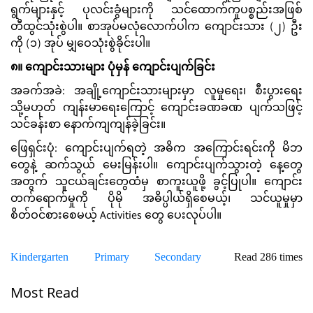
ရွက်များနှင့် ပုလင်းခွံများကို သင်ထောက်ကူပစ္စည်းအဖြစ်
တီထွင်သုံးစွဲပါ။ စာအုပ်မလုံလောက်ပါက ကျောင်းသား (၂) ဦး
ကို (၁) အုပ် မျှဝေသုံးစွဲခိုင်းပါ။
၈။ ကျောင်းသားများ ပုံမှန် ကျောင်းပျက်ခြင်း
အခက်အခဲ: အချို့ကျောင်းသားများမှာ လူမှုရေး၊ စီးပွားရေး
သို့မဟုတ် ကျန်းမာရေးကြောင့် ကျောင်းခဏခဏ ပျက်သဖြင့်
သင်ခန်းစာ နောက်ကျကျန်ခဲ့ခြင်း။
ဖြေရှင်းပုံ: ကျောင်းပျက်ရတဲ့ အဓိက အကြောင်းရင်းကို မိဘ
တွေနဲ့ ဆက်သွယ် မေးမြန်းပါ။ ကျောင်းပျက်သွားတဲ့ နေ့တွေ
အတွက် သူငယ်ချင်းတွေထံမှ စာကူးယူဖို့ ခွင့်ပြုပါ။ ကျောင်း
တက်ရောက်မှုကို ပိုမို အဓိပ္ပါယ်ရှိစေမယ့်၊ သင်ယူမှုမှာ
စိတ်ဝင်စားစေမယ့် Activities တွေ ပေးလုပ်ပါ။
Kindergarten
Primary
Secondary
Read 286 times
Most Read