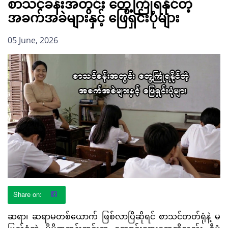
စာသင်ခန်းအတွင်း တွေ့ကြုံရနိုင်တဲ့
အခက်အခဲများနှင့် ဖြေရှင်းပုံများ
05 June, 2026
ဆရာ၊ ဆရာမတစ်ယောက် ဖြစ်လာပြီဆိုရင် စာသင်တတ်ရုံနဲ့ မ