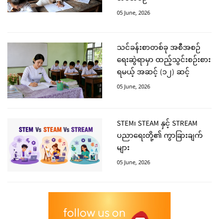
05 June, 2026
သင်ခန်းစာတစ်ခု အစီအစဉ်
ရေးဆွဲရာမှာ ထည့်သွင်းစဉ်းစား
ရမယ့် အဆင့် (၁၂) ဆင့်
05 June, 2026
STEM၊ STEAM နှင့် STREAM
ပညာရေးတို့၏ ကွာခြားချက်
များ
05 June, 2026