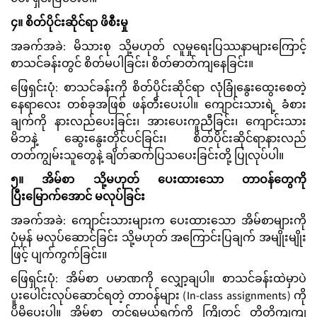
၄။ စိတ်ပိုင်းဆိုင်ရာ ဖိစီးမှု
အခက်အခဲ: မိသားစု သို့မဟုတ် လူမှုရေးပြဿနာများကြောင့်
စာသင်ခန်းတွင် စိတ်မပါခြင်း၊ စိတ်ဓာတ်ကျနေခြင်း။
ဖြေရှင်းပုံ: စာသင်ခန်းကို စိတ်ပိုင်းဆိုင်ရာ လုံခြုံနွေးထွေးစေတဲ့
နေရာလေး တစ်ခုအဖြစ် ဖန်တီးပေးပါ။ ကျောင်းသားရဲ့ ခံစား
ချက်ကို နားလည်ပေးခြင်း၊ အားပေးကူညီခြင်း၊ ကျောင်းသား
မိဘနဲ့ ဆွေးနွေးတိုင်ပင်ခြင်း၊ စိတ်ပိုင်းဆိုင်ရာနားလည်
တတ်ကျွမ်းသူတွေနဲ့ ချိတ်ဆက်ပြသပေးခြင်းတို့ ပြုလုပ်ပါ။
၅။ အိမ်စာ သို့မဟုတ် ပေးထားသော တာဝန်တွေကို
ပြီးမြောက်အောင် မလုပ်ခြင်း
အခက်အခဲ: ကျောင်းသားများက ပေးထားသော အိမ်စာများကို
ပုံမှန် မလုပ်ဆောင်ခြင်း သို့မဟုတ် အကြောင်းပြချက် အမျိုးမျိုး
ဖြင့် ပျက်ကွက်ခြင်း။
ဖြေရှင်းပုံ: အိမ်စာ ပမာဏကို လျှော့ချပါ။ စာသင်ခန်းထဲမှာပဲ
ပူးပေါင်းလုပ်ဆောင်ရတဲ့ တာဝန်များ (In-class assignments) ကို
ပိုမိုပေးပါ။ အိမ်စာ တင်ရမယ့်ရက်ကို ကြိုတင် တိတိကျကျ