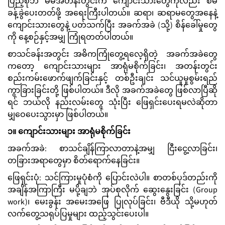
ပြည့်စုံဘဲ မိမိအတန်းတွင်းက ကျောင်းသားတွေကိုလည်း စီမံ
ခန့်ခွဲပေးတတ်ဖို့ အရေးကြီးပါတယ်။ ဆရာ၊ ဆရာမတွေအနေနဲ့
ကျောင်းသားတွေနဲ့ ပတ်သက်ပြီး အခက်အခဲ (သို့) စိန်ခေါ်မှုတွေ
ကို နေ့စဉ်နှင့်အမျှ ကြုံရတတ်ပါတယ်။
စာသင်ခန်းအတွင်း အဓိကကြုံတွေ့ရလေ့ရှိတဲ့ အခက်အခဲတွေ
ကတော့ ကျောင်းသားများ အာရုံမစိုက်ခြင်း၊ အတန်းတွင်း
စည်းကမ်းဖောက်ဖျက်ခြင်းနှင့် တစ်ဦးချင်း သင်ယူမှုစွမ်းရည်
ကွာခြားခြင်းတို့ ဖြစ်ပါတယ်။ ဒီလို အခက်အခဲတွေ ဖြစ်လာပြီဆို
ရင် ဘယ်လို နည်းလမ်းတွေ သုံးပြီး ဖြေရှင်းပေးရမလဲဆိုတာ
မျှဝေပေးသွားမှာ ဖြစ်ပါတယ်။
၁။ ကျောင်းသားများ အာရုံမစိုက်ခြင်း
အခက်အခဲ: စာသင်ချိန်ကြာလာတာနဲ့အမျှ ငြီးငွေ့လာခြင်း၊
တခြားအရာတွေမှာ စိတ်ရောက်နေခြင်း။
ဖြေရှင်းပုံ: သင်ကြားမှုပုံစံကို ပြောင်းလဲပါ။ စာတစ်ပုဒ်တည်းကို
အချိန်အကြာကြီး မပို့ချဘဲ အုပ်စုလိုက် ဆွေးနွေးခြင်း (Group
work)၊ မေးခွန်း အမေးအဖြေ ပြုလုပ်ခြင်း၊ ဗီဒီယို သို့မဟုတ်
လက်တွေ့သရုပ်ပြမှုများ ထည့်သွင်းပေးပါ။