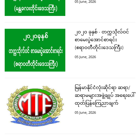
05 June, 2026
၂၀၂၀ ခုနှစ် - တက္ကသိုလ်ဝင်
စာမေးပွဲအောင်စာရင်း
(ဧရာဝတီတိုင်းဒေသကြီး)
05 June, 2026
မြန်မာနိုင်ငံလုံးဆိုင်ရာ ဆရာ/
ဆရာမများအဖွဲ့ချုပ် အရေးပေါ်
ထုတ်ပြန်ကြေညာချက်
05 June, 2026