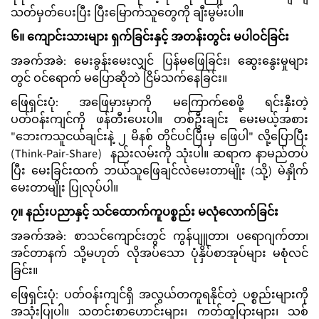
သတ်မှတ်ပေးပြီး ပြီးမြောက်သူတွေကို ချီးမွမ်းပါ။
၆။ ကျောင်းသားများ ရှက်ခြင်းနှင့် အတန်းတွင်း မပါဝင်ခြင်း
အခက်အခဲ: မေးခွန်းမေးလျှင် ပြန်မဖြေခြင်း၊ ဆွေးနွေးမှုများ
တွင် ဝင်ရောက် မပြောဆိုဘဲ ငြိမ်သက်နေခြင်း။
ဖြေရှင်းပုံ: အဖြေမှားမှာကို မကြောက်စေဖို့ ရင်းနှီးတဲ့
ပတ်ဝန်းကျင်ကို ဖန်တီးပေးပါ။ တစ်ဦးချင်း မေးမယ့်အစား
"ဘေးကသူငယ်ချင်းနဲ့ ၂ မိနစ် တိုင်ပင်ပြီးမှ ဖြေပါ" လို့ပြောပြီး
(Think-Pair-Share) နည်းလမ်းကို သုံးပါ။ ဆရာက နာမည်တပ်
ပြီး မေးခြင်းထက် ဘယ်သူဖြေချင်လဲမေးတာမျိုး (သို့) မဲနှိုက်
မေးတာမျိုး ပြုလုပ်ပါ။
၇။ နည်းပညာနှင့် သင်ထောက်ကူပစ္စည်း မလုံလောက်ခြင်း
အခက်အခဲ: စာသင်ကျောင်းတွင် ကွန်ပျူတာ၊ ပရောဂျက်တာ၊
အင်တာနက် သို့မဟုတ် လိုအပ်သော ပုံနှိပ်စာအုပ်များ မစုံလင်
ခြင်း။
ဖြေရှင်းပုံ: ပတ်ဝန်းကျင်ရှိ အလွယ်တကူရနိုင်တဲ့ ပစ္စည်းများကို
အသုံးပြုပါ။ သတင်းစာဟောင်းများ၊ ကတ်ထူပြားများ၊ သစ်