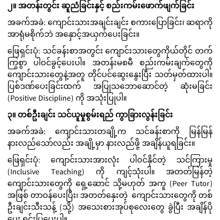
၂။ အတန်းတွင်း ဆူညံခြင်းနှင့် စည်းကမ်းဖောက်ဖျက်ခြင်း
အခက်အခဲ: ကျောင်းသားအချင်းချင်း စကားပြောခြင်း၊ ဆရာကို
အာရုံမစိုက်ဘဲ အနှောင့်အယှက်ပေးခြင်း။
ဖြေရှင်းပုံ: သင်ခန်းစာအတွင်း ကျောင်းသားတွေကိုယ်တိုင် တက်
ကြွစွာ ပါဝင်ခွင့်ပေးပါ။ အတန်းမစမီ စည်းကမ်းချက်တွေကို
ကျောင်းသားတွေနဲ့အတူ တိုင်ပင်ဆွေးနွေးပြီး သတ်မှတ်ထားပါ။
ပြစ်ဒဏ်ပေးခြင်းထက် အပြုသဘောဆောင်တဲ့ ဆုံးမခြင်း
(Positive Discipline) ကို အသုံးပြုပါ။
၃။ တစ်ဦးချင်း သင်ယူမှုစွမ်းရည် ကွာခြားလွန်းခြင်း
အခက်အခဲ: ကျောင်းသားတချို့က သင်ခန်းစာကို မြန်မြန်
နားလည်သော်လည်း အချို့မှာ နားလည်ဖို့ အချိန်ယူရခြင်း။
ဖြေရှင်းပုံ: ကျောင်းသားအားလုံး ပါဝင်နိုင်တဲ့ သင်ကြားမှု
(Inclusive Teaching) ကို ကျင့်သုံးပါ။ အတတ်မြန်တဲ့
ကျောင်းသားတွေကို ရှေ့ဆောင် သို့မဟုတ် အကူ (Peer Tutor)
အဖြစ် တာဝန်ပေးပြီး၊ အတတ်နှေးတဲ့ ကျောင်းသားတွေကို တစ်
ဦးချင်းသီးသန့် (သို့) အသေးစားအုပ်စုလေးတွေ ခွဲပြီး အချိန်ပို
ပေး ရှင်းပြပေးပါ။