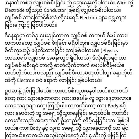
နောက်တစ်ခု လျှပ်စစ်စီးခြင်း ကို ဆွေးနွေးလိုပါတယ်။ Wire တို့
Electrode တို့သည် Conductor ဖြစ်၍ လျှပ်စစ်စီးပါတယ်။
လျှပ်စစ် ဘာကြောင့်စီးလဲ လို့မေးရင် Electron များ ရွှေ့လျား
ခြင်းကြောင့် ဖြစ်ပါတယ်။
ဒီနေရာမှာ တစ်ခု မေးချင်တာက လျှပ်စစ် တကယ် စီးပါလား။
တကယ်တော့ လျှပ်စစ် စီးခြင်း မရှိပါဘူး။ လျှပ်စစ်စီးခြင်းမှာ
စိတ်ကူးယဉ် ဖန်တီးထားခြင်း သာဖြစ်ပါတယ်။ (Physics
ဘာသာရပ် လျှပ်စစ် အခန်းတွင် ရှိပါတယ်) ဒီလိုပြောရင် ဟာ
လျှပ်စစ် မစီးရင် ဘာလို့ ဓာတ်လိုက်တာလဲ မေးပါလိမ့်မယ်။
ဓာတ်လိုက်တာကလည်း လျှပ်စစ်စီးတာမဟုတ်ပါဘူး ခန္ဒာကိုယ်
ထဲကို Electron ဝင် ရောက် လာခြင်းဖြစ်ပါတယ်။
ဥပမာ နဲ့ ရှင်းပြပါမယ်။ ကားတစ်စီးသွားနေပါတယ်။ တကယ်
တော့ ကား သွားနေတာလား ကားအပေါ်မှ လူ သွားနေတာလား။
သေသေချာချာ တွေးကြည့်ပါ။ တကယ်တော့ ကား Body နှင့်
ကား မောင်းတဲ့ သူ အရှေ့ သို့သွားနေခြင်း မဟုတ်ပါ။ ကားဘီး
လေးဘီးသည် အနောက်သို့ ဦးတည်၍ လိမ့်နေခြင်းသာ ဖြစ်ပါ
တယ်။ ကား Body နှင့် လူက အရှေ့ သို့ သွားနေတာကို သာမြင်
ကြတယ်။ တကယ် အလုပ်လုပ်နေတဲ့ ဘီး ၄ ဘီးကို မမြင် ကြ