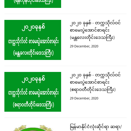
၂၀၂၀ ခုနှစ် - တက္ကသိုလ်ဝင်
စာမေးပွဲအောင်စာရင်း
(မန္တလေးတိုင်းဒေသကြီး)
29 December, 2020
၂၀၂၀ ခုနှစ် - တက္ကသိုလ်ဝင်
စာမေးပွဲအောင်စာရင်း
(ဧရာဝတီတိုင်းဒေသကြီး)
29 December, 2020
မြန်မာနိုင်ငံလုံးဆိုင်ရာ ဆရာ/