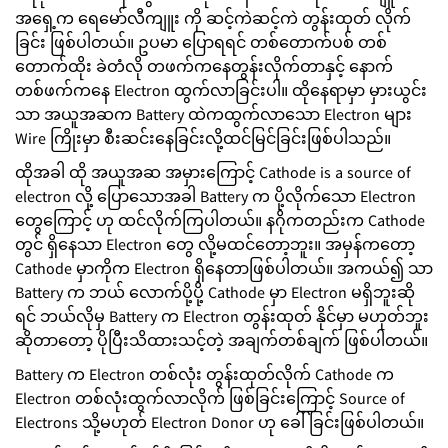
အရှေ့က ရေမော်လီကျူး ကို ဆင့်ကဲဆင့်ကဲ တွန်းထုတ် လိုက်
ခြင်း ဖြစ်ပါတယ်။ ဥပမာ ပြောရရင် တစ်တောက်ပစ် တစ်
တောက်ထိုး ခဲတံလို တဖက်ကနေတွန်းလိုက်တာနှင့် နောက်
တစ်ဖက်ကနေ Electron ထွက်လာခြင်းပါ။ ထိုနေရာမှာ မှားယွင်း
သာ အယူအဆက Battery ထဲကထွက်လာသော Electron များ
Wire ကြိုးမှာ စီးဆင်းနေခြင်းလို့ထင်မြင်ခြင်းဖြစ်ပါသည်။
ထိုအခါ ထို အယူအဆ အမှားကြောင့် Cathode is a source of
electron လို့ ပြောသောအခါ Battery က ပို့လိုက်သော Electron
တွေကြောင့် ဟု ထင်လိုက်ကြပါတယ်။ နဂိုကတည်းက Cathode
တွင် ရှိနေသာ Electron တွေ လို့မထင်တော့ဘူး။ အမှန်ကတော့
Cathode မှာကိုက Electron ရှိနေတာဖြစ်ပါတယ်။ အကယ်၍ သာ
Battery က ဘယ် လောက်ပို့ပို့ Cathode မှာ Electron မရှိဘူးဆို
ရင် ဘယ်လိုမှ Battery က Electron တွန်းထုတ် နိုင်မှာ မဟုတ်ဘူး
ဆိုတာတော့ ပိုပြီးသိထားသင့်တဲ့ အချက်တစ်ချက် ဖြစ်ပါတယ်။
Battery က Electron တစ်လုံး တွန်းထုတ်လိုက် Cathode က
Electron တစ်လုံးထွက်လာလိုက် ဖြစ်ခြင်းကြောင့် Source of
Electrons သို့မဟုတ် Electron Donor ဟု ခေါ်ခြင်းဖြစ်ပါတယ်။