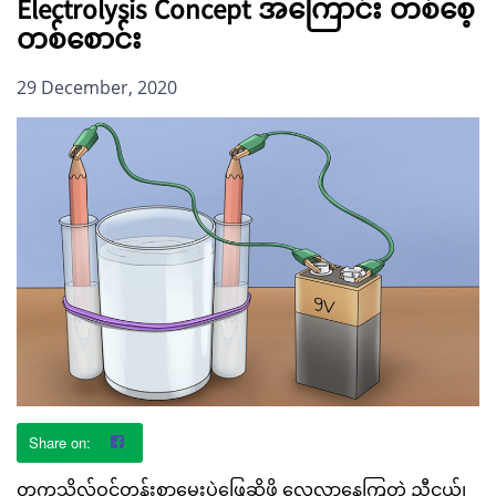
Electrolysis Concept အကြောင်း တစ်စေ့
တစ်စောင်း
29 December, 2020
တက္ကသိုလ်ဝင်တန်းစာမေးပွဲဖြေဆိုဖို့ လေ့လာနေကြတဲ့ ညီငယ်၊