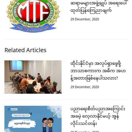
ဆရာမများအဖွဲ့ချုပ် အရေးပေါ်
ထုတ်ပြန်ကြေညာချက်
29 December, 2020
Related Articles
ထိုင်းနိုင်ငံမှာ အလုပ်ရှာဖွေဖို့
ဘာသာစကားက အဓိက အဟ
န့်အတားဖြစ်နေပါသလား?
29 December, 2020
ပညာရေးစိတ်ပညာအကြောင်း
အခမဲ့ လေ့လာနိုင်မယ့် အွန်
လိုင်းသင်တန်း