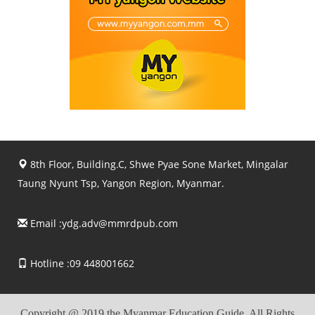
8th Floor, Building.C, Shwe Pyae Sone Market, Mingalar
Taung Nyunt Tsp, Yangon Region, Myanmar.
Email :
ydg.adv@mmrdpub.com
Hotline :09 448001662
Copyright @ 2019 the Myanmar Education Guide, All Rights