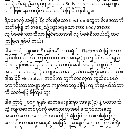
သလို ဘီးရဲ့ ဦးတည်ရာနှင့် ကား Body လားရာသည် ဆန့်ကျင်
ဖက် ဖြစ်နေတာကိုလည်း သတိမပြုမိကြပါဘူး။
ဒီဥပမာကို အမှီပြုပြီး ဘီးဆိုသော Electron တွေက စီးနေတာကို
သတိမပြု ဘဲ အရှေ့ သို့ သွားနေသော ကား Body အလား
လျှပ်စစ်စီးတာကိုသာ မြင်သောအခါ လျှပ်စစ်စီးတယ်လို့ ထင်
ကြခြင်းဖြစ်ပါတယ်။
ဒါကြောင့် လျှပ်စစ် စီးခြင်းဆိုတာ မရှိပါ။ Electron စီးခြင်း သာ
ဖြစ်ပါတယ်။ ဒါကြောင့် ဓာတုဗေဒအခန်း(၄) လျှပ်စီးပျော်ရည်
များ လျှပ်စစ်စီးခြင်း ကို လေ့လာတဲ့အခါ အခြေခံကျတဲ့ ဒီ
အချက်လေးတွေကို ကျောင်းသားတွေသိထားဖို့လိုအပ်ပါတယ်။
ဒါ့အပြင် Electrolysis အခန်းက တွက်စာတွေက လွယ်ပေမယ့်
ကျောင်းသားအများစုက ကျက်စာတွေပါပြီး ကျက်ရမယ်ဆိုတာ
ကို သတိမပြုမိကြပါဘူး။
ဒါကြောင့် ၂၀၁၅ ခုနှစ် ဓာတုမေးခွန်းမှာ အခန်း(၄) နဲ့ ပတ်သက်
တဲ့ ကျက်စာတစ်ပုဒ်ကို မေးသွားတဲ့အခါ ကျောင်သားတွေ
အတော်လေး ဂယောက်ဂယက်ဖြစ်ခဲ့ကြပါတယ်။ ဒါကြောင့်
ကျောင်းသားတွေအနေနဲ့ အခြေခံယူဆချက်တွေအပြင် သင်ရိုး