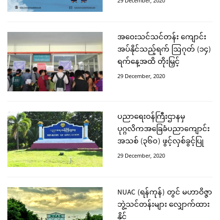
29 December, 2020
အဝေးသင်သင်တန်း ကျောင်း
အပ်နိုင်သည့်ရက် ဩဂုတ် (၁၄)
ရက်နေ့အထိ တိုးမြှင့်
29 December, 2020
ပညာရေးဝန်ကြီးဌာနမှ
ပုဂ္ဂလိကအခြေခံပညာကျောင်း
အသစ် (၃၆၀) ဖွင့်လှစ်ခွင့်ပြု
29 December, 2020
NUAC (ရန်ကုန်) တွင် မဟာဝိဇ္ဇာ
ဘွဲ့သင်တန်းများ လျှောက်ထား
နိုင်