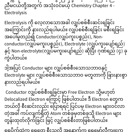
ညီမငယ်တို့အတွက် အသုံးဝင်မယ့် Chemistry Chapter 4 -
Electrolysis
Electrolysis ကို လေ့လာသောအခါ လျှပ်စစ်စီးဆင်းရခြင်း
အကြောင်းကို နားလည်ရပါမယ်။ လျှပ်စစ်စီးရခြင်း မစီးရခြင်း
အပေါ်မူတည်၍ Conductor(လျှပ်ကူးပစ္စည်း), Non-
conductor(လျှပ်မကူးပစ္စည်း), Electrolyte (လျှပ်ကူးပျော်ရည်)
နှင့် Non-electrolyte(လျှပ်မကူးပျော်ရည်) ဆိုပြီး ဂုဏ်ရည် (၄) ခု
ကွဲပါတယ်။
ဒါ့အပြင် Conductor များ လျှပ်စစ်စီးသောသဘာဝနှင့်
Electrolyte များ လျှပ်စစ်စီးသောသဘာဝ မတူတာကို ခြားနားစွာ
နားလည်ရပါမယ်။
Conductor လျှပ်စစ်စီးရခြင်းမှာ Free Electron သို့မဟုတ်
Delocalized Electron ကြောင့် ဖြစ်ပါတယ်။ ဒီ Electron တွေက
ဘယ်လို စီးဆင်းလည်း ပြောရရင် ပြင်ပမှ Electron များဝင်လာ
တဲ့အခါ ကပ်လျက်ရှိတဲ့ Atom တစ်ခုမှတစ်ခုသို့ Electron များ
တွန်းထုတ်လိုက်ခြင်း ဖြင့် လျှပ်စစ်စီးတာဖြစ်ပါတယ်။
ရေပိုက်ထဲက ရေတွေ စီးသလို အနောက်က ရေမော်လီကျူးက