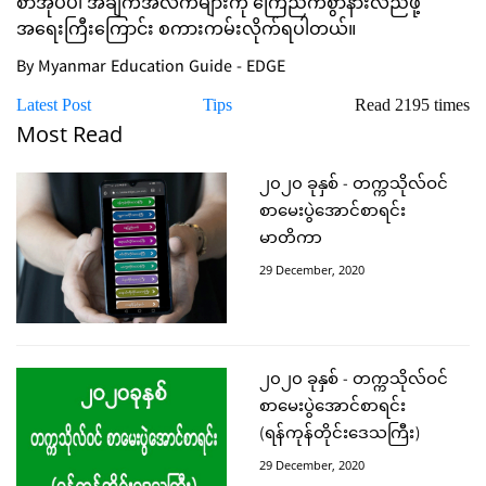
စာအုပ်ပါ အချက်အလက်များကို ကြေညက်စွာနားလည်ဖို့
အရေးကြီးကြောင်း စကားကမ်းလိုက်ရပါတယ်။
By Myanmar Education Guide - EDGE
Latest Post
Tips
Read 2195 times
Most Read
၂၀၂၀ ခုနှစ် - တက္ကသိုလ်ဝင်
စာမေးပွဲအောင်စာရင်း
မာတိကာ
29 December, 2020
၂၀၂၀ ခုနှစ် - တက္ကသိုလ်ဝင်
စာမေးပွဲအောင်စာရင်း
(ရန်ကုန်တိုင်းဒေသကြီး)
29 December, 2020