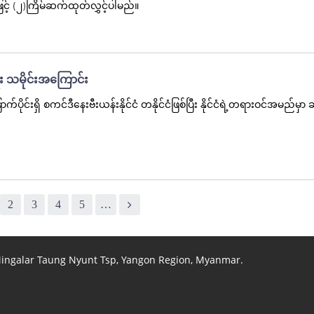
ဖြင့် (၂)ကြိမ်ဆက်ထုတ်လွှင့်ပါမည်။
ေး သမိုင်းအကြောင်း
က်ပိုင်းရှိ စကင်ဒီနေးဗီးယန်းနိုင်ငံ တနိုင်ငံဖြစ်ပြီး နိုင်ငံရဲ့တရားဝင်အမည်မှာ 
2
3
4
5
…
 Mingalar Taung Nyunt Tsp, Yangon Region, Myanmar.