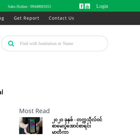
Login
Sales Hotline :
09448001653
ng
Get Report
Contact Us
al
Most Read
၂၀၂၀ ခုနှစ် - တက္ကသိုလ်ဝင်
စာမေးပွဲအောင်စာရင်း
မာတိကာ