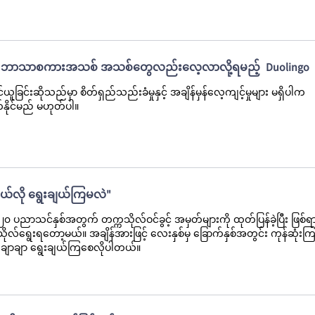
၊ ဘာသာစကားအသစ် အသစ်တွေလည်းလေ့လာလို့ရမည့် Duolingo
်းဆိုသည်မှာ စိတ်ရှည်သည်းခံမှုနှင့် အချိန်မှန်လေ့ကျင့်မှုများ မရှိပါက
နိုင်မည် မဟုတ်ပါ။
ဘယ်လို ရွေးချယ်ကြမလဲ"
ပညာသင်နှစ်အတွက် တက္ကသိုလ်ဝင်ခွင့် အမှတ်များကို ထုတ်ပြန်ခဲ့ပြီး ဖြစ်ရ
ုလ်ရွေးရတော့မယ်။ အချိန်အားဖြင့် လေးနှစ်မှ ခြောက်နှစ်အတွင်း ကုန်ဆုံး
ချာချာ ရွေးချယ်ကြစေလိုပါတယ်။