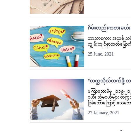
ဂိမ်းလည်းကစားမယ်
ဘာသာစကား အသစ် သင်ယူခြင
ကျွမ်းကျင်စွာတတ်မြောက်
25 June, 2021
"တက္ကသိုလ်တက်ဖို့ 
မကြာသေးမီမှ ၂၀၁၉-၂၀၂၀ 
ငယ်၊ ညီမငယ်များ တက္ကသိ
ဖြစ်သောကြောင့် သေသေ
22 January, 2021