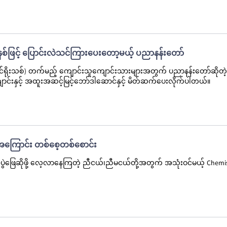
နစ်ဖြင့် ပြောင်းလဲသင်ကြားပေးတော့မယ့် ပညာနန်းတော်
်ရိုးသစ်) တက်မည့် ကျောင်းသူကျောင်းသားများအတွက် ပညာနန်းတော်ဆိုတဲ
ာင်းနှင့် အထူးအဆင့်မြင့်ဘော်ဒါဆောင်နှင့် မိတ်ဆက်ပေးလိုက်ပါတယ်။
t အကြောင်း တစ်စေ့တစ်စောင်း
ွဲဖြေဆိုဖို့ လေ့လာနေကြတဲ့ ညီငယ်၊ညီမငယ်တို့အတွက် အသုံးဝင်မယ့် Chemi