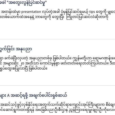
အခါ "အတွေးလွန်ပြင်ဆင်မှု"
 အတန်းထဲမှာ presentation လုပ်တဲ့အခါ ပုံမှန်ပြင်ဆင်ရမယ့် tips တွေကို မျှဝ
ဦးတစ်ယောက်ထဲအနေနဲ့ ဘာတွေကို တွေးပြီး ကြိုတင်ပြင်ဆင်လဲဆိုတာကို
ွက်ခြင်း အနုပညာ
ခက်ခဲပြီးလှပတဲ့ အနုပညာတစ်ခု ဖြစ်ပါတယ်။ ကျွန်မတို့ဟာ ရောမဂဏန်း‌
ျှင် အများဆုံး ၂၀ အထိသာ ကောင်းမွန်စွာ ဖတ်တတ်၊ရေးတတ်ကြပါတယ်။ ဒီ
ုပ်ထွေးစပြုလာပြီ ဖြစ်ပါတယ်။
ား A အဆင့်ရဖို့ အချက်ပေါင်းရှစ်ဆယ်
ဆင်သင့်ဖွင့်လှစ်နိုင်ရေးအတွက်သက်ဆိုင်ရာကျောင်းအုပ်ကြီးများက စီမံချ
င်ဆောင်ရွက်ထားရှိရန် အခြေခံပညာဦးစီးဌာန ညွှန်ကြားရေးမှူးချုပ်ဦးကိုလေ