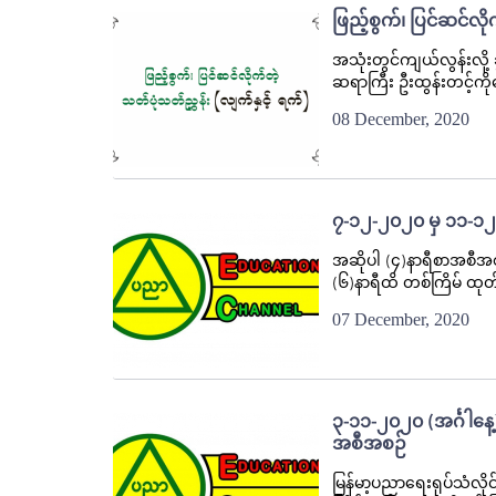
ဖြည့်စွက်၊ ပြင်ဆင်လို
အသုံးတွင်ကျယ်လွန်းလို့ ခ
ဆရာကြီး ဦးထွန်းတင့်ကိ
08 December, 2020
၇-၁၂-၂၀၂၀ မှ ၁၁-၁၂-
အဆိုပါ (၄)နာရီစာအစီအစဉ်
(၆)နာရီထိ တစ်ကြိမ် ထုတ
07 December, 2020
၃-၁၁-၂၀၂၀ (အင်္ဂါနေ့
အစီအစဉ်
မြန်မာ့ပညာရေးရုပ်သံလို