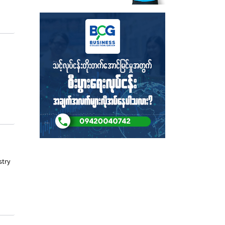
့
stry