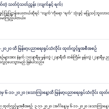
က်တဲ့ သတ်ပုံသတ်ညွှန်း (လျက်နှင့် ရက်)
ွင့်ပြုပြဋ္ဌာန်းပေးတယ်ဆိုရင် “လျက်”ကိုရော “ရက်” သုံးခွင့် မပြုသင့်ဘူးလားလိ
ုမေးကြည့်ပါတယ်။
၂၀၂၀ ထိ မြန်မာ့ပညာရေးရုပ်သံလိုင်း ထုတ်လွှင့်မှုအစီအစဉ်
များအား နံနက် (၁၀)နာရီမှ မွန်းလွဲ (၂)နာရီထိ တစ်ကြိမ်၊ မွန်းလွဲ (၂)နာရီမှ
်လွှင့်ပေးသွားမည် ဖြစ်ပါသည်။
)မှ ၆-၁၁-၂၀၂၀ (သောကြာနေ့)ထိ မြန်မာ့ပညာရေးရုပ်သံလိုင်း ထုတ်လွှင
င်း ထုတ်လွှင့်မှုအစီအစဉ် ၃-၁၁-၂၀၂၀ (အင်္ဂါနေ့)မှ ၆-၁၁-၂၀၂၀ (သောကြာနေ့