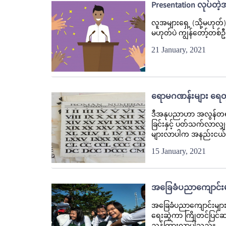
Presentation လုပ်တဲ့
လူအများရှေ့ (သို့မဟုတ်)
မဟုတ်ပဲ ကျွန်တော့်တစ်
21 January, 2021
ရောမဂဏန်းများ ရေတ
ဒီအနုပညာဟာ အလွန်တရာ 
ခြင်းနှင့် ပတ်သက်လာလ
များလာပါက အနည်းငယ်ရှ
15 January, 2021
အခြေခံပညာကျောင်းမျ
အခြေခံပညာကျောင်းများအ
ရေးဆွဲကာ ကြိုတင်ပြင်ဆ