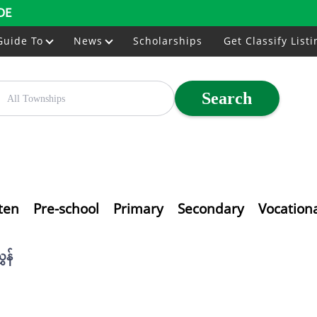
DE
Guide To
News
Scholarships
Get Classify Listi
Search
ten
Pre-school
Primary
Secondary
Vocation
ှန်