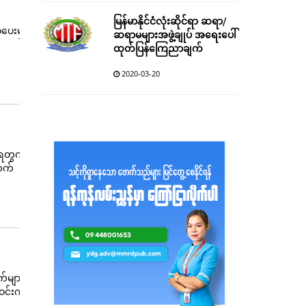
မြန်မာနိုင်ငံလုံးဆိုင်ရာ ဆရာ/
ေပေးမှာ
ဆရာမများအဖွဲ့ချုပ် အရေးပေါ်
ထုတ်ပြန်ကြေညာချက်
2020-03-20
ရေတွက်
ထက်
က်များ
းဝင်းက