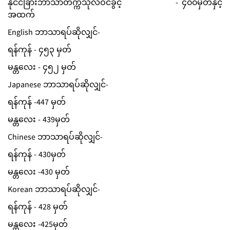
နိုင်ငံခြားဘာသာတက္ကသိုလ်ဝင်ခွင့် - ၄၀၀မှတ်နှင့်
အထက်
English ဘာသာရပ်ဆိုလျှင်-
ရန်ကုန် - ၄၅၃ မှတ်
မန္တလေး - ၄၅၂ မှတ်
Japanese ဘာသာရပ်ဆိုလျှင်-
ရန်ကုန် -447 မှတ်
မန္တလေး - 439မှတ်
Chinese ဘာသာရပ်ဆိုလျှင်-
ရန်ကုန် - 430မှတ်
မန္တလေး -430 မှတ်
Korean ဘာသာရပ်ဆိုလျှင်-
ရန်ကုန် - 428 မှတ်
မန္တလေး -425မှတ်