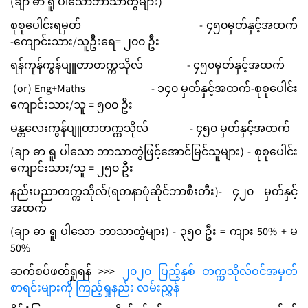
(ချာ ဓာ ရူ ပါသောဘာသာတွဲများ)
စုစုပေါင်းရမှတ် - ၄၅၀မှတ်နှင့်အထက်
-ကျောင်းသား/သူဦးရေ= ၂၀၀ ဦး
ရန်ကုန်ကွန်ပျူတာတက္ကသိုလ် - ၄၅၀မှတ်နှင့်အထက်
(or) Eng+Maths - ၁၄၀ မှတ်နှင့်အထက်-စုစုပေါင်း
ကျောင်းသား/သူ = ၅၀၀ ဦး
မန္တလေးကွန်ပျူတာတက္ကသိုလ် - ၄၅၀ မှတ်နှင့်အထက်
(ချာ ဓာ ရူ ပါသော ဘာသာတွဲဖြင့်အောင်မြင်သူများ) - စုစုပေါင်း
ကျောင်းသား/သူ = ၂၅၀ ဦး
နည်းပညာတက္ကသိုလ်(ရတနာပုံဆိုင်ဘာစီးတီး)- ၄၂၀ မှတ်နှင့်
အထက်
(ချာ ဓာ ရူ ပါသော ဘာသာတွဲများ) - ၃၅၀ ဦး = ကျား 50% + မ
50%
ဆက်စပ်ဖတ်ရှုရန် >>>
၂၀၂၀ ပြည့်နှစ် တက္ကသိုလ်ဝင်အမှတ်
စာရင်းများကို ကြည့်ရှုနည်း လမ်းညွှန်