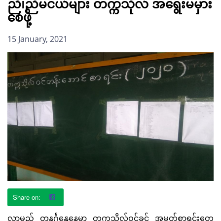
ညီ၊ညီမငယ်များ တက္ကသိုလ် အရွေးမမှား
စေဖို့
15 January, 2021
လာမည့် တနင်္ဂနွေနေ့မှာ တက္ကသိုလ်ဝင်ခွင့် အမှတ်စာရင်းတွေ