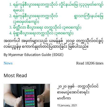
ရန်ကုန်စီးပွားရေးတက္ကသိုလ် လှိုင်နယ်မြေ (၄၃၃မှတ်ကျော်
ရမယ်)
ရန်ကုန်စီးပွားရေးတက္ကသိုလ် ရွာသာကြီးနယ်မြေ
(၃၈၀မှတ်ကျော်)
မိတ္ထီလာ စီးပွားရေး တက္ကသိုလ် (၃၈၀ကျော်)
မုံရွာစီးပွားရေးတက္ကသိုလ် (၃၈၀ကျော်)
အထက်ပါ အမှတ်များသည် ယမန်နှစ် ၂၀၁၉ တက္ကသိုလ်ဝင်ခွင့်
လမ်းညွှန်မှ ကောက်နှုတ်တင်ပြထားခြင်း ဖြစ်ပါသည်။
By Myanmar Education Guide (EDGE)
News
Read 18206 times
Most Read
၂၀၂၀ ခုနှစ် - တက္ကသိုလ်ဝင်
စာမေးပွဲအောင်စာရင်း
မာတိကာ
15 January, 2021