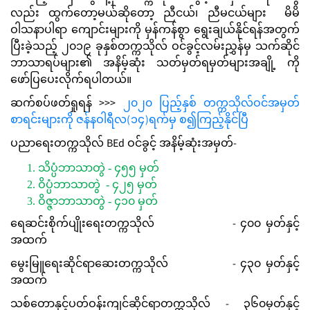
လည်း ထွက်တော့မယ်ဆိုတော့ ညီငယ်၊ ညီမငယ်များ မိမိ
ဝါသနာပါရာ ကျောင်းများကို မှန်ကန်စွာ ရွေးချယ်နိုင်ရန်အတွက်
ပြီးခဲ့သည့် ၂၀၁၉ ခုနှစ်တက္ကသိုလ် ဝင်ခွင့်လမ်းညွှန်မှ သက်ဆိုင်
ဘာသာရပ်များ၏ အနိမ့်ဆုံး သတ်မှတ်ရမှတ်များအချို့ ကို
ဖော်ပြပေးလိုက်ရပါတယ်။
ဆက်စပ်ဖတ်ရှုရန် >>>
၂၀၂၀ ပြည့်နှစ် တက္ကသိုလ်ဝင်အမှတ်
စာရင်းများကို ဇန်နဝါရီလ(၁၄)ရက်မှ စ၍ကြည့်နိုင်ပြီ
ပညာရေးတက္ကသိုလ် BEd ဝင်ခွင့် အနိမ့်ဆုံးအမှတ်-
သိပ္ပံဘာသာတွဲ - ၄၅၅ မှတ်
ဝိပ္ပံဘာသာတွဲ - ၄၂၅ မှတ်
ဝိဇ္ဇာဘာသာတွဲ - ၄၁၀ မှတ်
ရေဆင်းစိုက်ပျိုးရေးတက္ကသိုလ် - ၄၀၀ မှတ်နှင့်
အထက်
မွေးမြူရေးဆိုင်ရာဆေးတက္ကသိုလ် - ၄၃၀ မှတ်နှင့်
အထက်
သစ်တောနှင့်ပတ်ဝန်းကျင်ဆိုင်ရာတက္ကသိုလ် - ၃၆၀မှတ်နှင့်