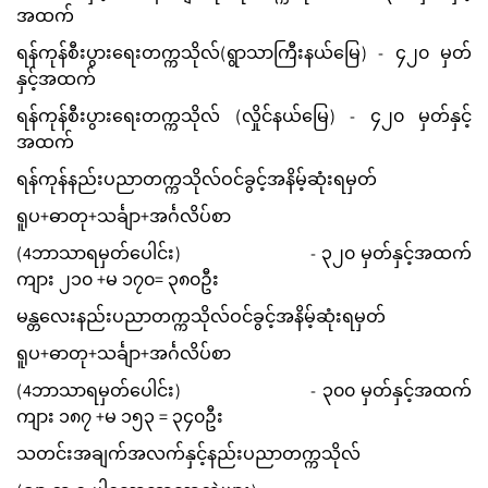
အထက်
ရန်ကုန်စီးပွားရေးတက္ကသိုလ်(ရွာသာကြီးနယ်မြေ) - ၄၂၀ မှတ်
နှင့်အထက်
ရန်ကုန်စီးပွားရေးတက္ကသိုလ် (လှိုင်နယ်မြေ) - ၄၂၀ မှတ်နှင့်
အထက်
ရန်ကုန်နည်းပညာတက္ကသိုလ်ဝင်ခွင့်အနိမ့်ဆုံးရမှတ်
ရူပ+ဓာတု+သင်္ချာ+အင်္ဂလိပ်စာ
(4ဘာသာရမှတ်ပေါင်း) - ၃၂၀ မှတ်နှင့်အထက်
ကျား ၂၁၀ +မ ၁၇၀= ၃၈၀ဦး
မန္တလေးနည်းပညာတက္ကသိုလ်ဝင်ခွင့်အနိမ့်ဆုံးရမှတ်
ရူပ+ဓာတု+သင်္ချာ+အင်္ဂလိပ်စာ
(4ဘာသာရမှတ်ပေါင်း) - ၃၀၀ မှတ်နှင့်အထက်
ကျား ၁၈၇ +မ ၁၅၃ = ၃၄၀ဦး
သတင်းအချက်အလက်နှင့်နည်းပညာတက္ကသိုလ်