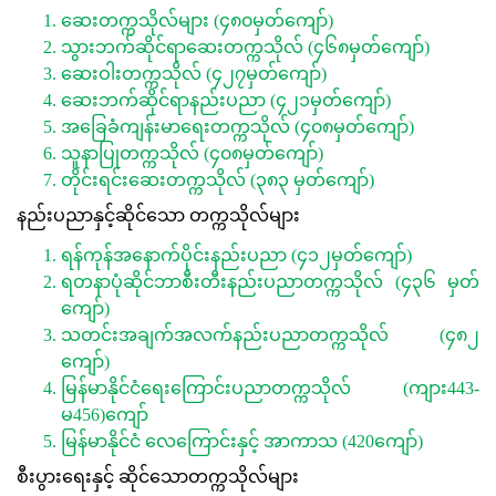
ဆေးတက္ကသိုလ်များ (၄၈၀မှတ်ကျော်)
သွားဘက်ဆိုင်ရာဆေးတက္ကသိုလ် (၄၆၈မှတ်ကျော်)
ဆေးဝါးတက္ကသိုလ် (၄၂၇မှတ်ကျော်)
ဆေးဘက်ဆိုင်ရာနည်းပညာ (၄၂၁မှတ်ကျော်)
အခြေခံကျန်းမာရေးတက္ကသိုလ် (၄၀၈မှတ်ကျော်)
သူနာပြုတက္ကသိုလ် (၄၀၈မှတ်ကျော်)
တိုင်းရင်းဆေးတက္ကသိုလ် (၃၈၃ မှတ်ကျော်)
နည်းပညာနှင့်ဆိုင်သော တက္ကသိုလ်များ
ရန်ကုန်အနောက်ပိုင်းနည်းပညာ (၄၁၂မှတ်ကျော်)
ရတနာပုံဆိုင်ဘာစီးတီးနည်းပညာတက္ကသိုလ် (၄၃၆ မှတ်
ကျော်)
သတင်းအချက်အလက်နည်းပညာတက္ကသိုလ် (၄၈၂
ကျော်)
မြန်မာနိုင်ငံရေးကြောင်းပညာတက္ကသိုလ် (ကျား443-
မ456)ကျော်
မြန်မာနိုင်ငံ လေကြောင်းနှင့် အာကာသ (420ကျော်)
စီးပွားရေးနှင့် ဆိုင်သောတက္ကသိုလ်များ