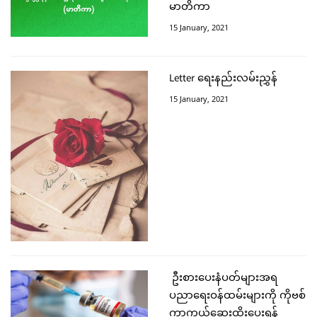
မာတိကာ
15 January, 2021
Letter ရေးနည်းလမ်းညွှန်
15 January, 2021
ဦးစားပေးနံပတ်များအရ
ပညာရေးဝန်ထမ်းများကို ကိုဗစ်
ကာကွယ်ဆေးထိုးပေးရန်