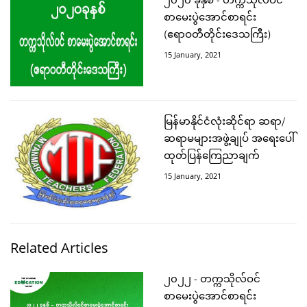
၂၀၂၀ ခုနှစ် - တက္ကသိုလ်ဝင်
စာမေးပွဲအောင်စာရင်း
(ဧရာဝတီတိုင်းဒေသကြီး)
15 January, 2021
မြန်မာနိုင်ငံလုံးဆိုင်ရာ ဆရာ/
ဆရာမများအဖွဲ့ချုပ် အရေးပေါ်
ထုတ်ပြန်ကြေညာချက်
15 January, 2021
Related Articles
၂၀၂၂ - တက္ကသိုလ်ဝင်
စာမေးပွဲအောင်စာရင်း