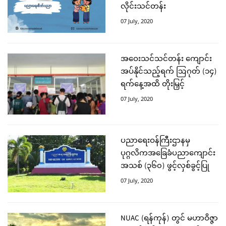
လိုင်းသင်တန်း
07 July, 2020
အဝေးသင်သင်တန်း ကျောင်း
အပ်နိုင်သည့်ရက် ဩဂုတ် (၁၄)
ရက်နေ့အထိ တိုးမြှင့်
07 July, 2020
ပညာရေးဝန်ကြီးဌာနမှ
ပုဂ္ဂလိကအခြေခံပညာကျောင်း
အသစ် (၃၆၀) ဖွင့်လှစ်ခွင့်ပြု
07 July, 2020
NUAC (ရန်ကုန်) တွင် မဟာဝိဇ္ဇာ