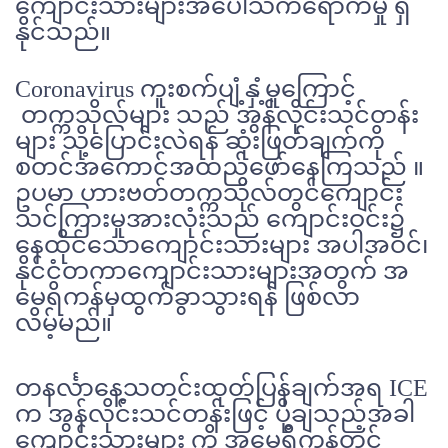
ကျောင်းသားများအပေါ်သက်ရောက်မှု ရှိ
နိုင်သည်။
Coronavirus ကူးစက်ပျံ့နှံ့မှုကြောင့်
တက္ကသိုလ်များ သည် အွန်လိုင်းသင်တန်း
များ သို့ပြောင်းလဲရန် ဆုံးဖြတ်ချက်ကို
စတင်အကောင်အထည်ဖော်နေကြသည် ။
ဥပမာ ဟားဗတ်တက္ကသိုလ်တွင်ကျောင်း
သင်ကြားမှုအားလုံးသည် ကျောင်းဝင်း၌
နေထိုင်သောကျောင်းသားများ အပါအဝင်၊
နိုင်ငံတကာကျောင်းသားများအတွက် အ
မေရိကန်မှထွက်ခွာသွားရန် ဖြစ်လာ
လိမ့်မည်။
တနင်္လာနေ့သတင်းထုတ်ပြန်ချက်အရ ICE
က အွန်လိုင်းသင်တန်းဖြင့် ပို့ချသည့်အခါ
ကျောင်းသားများ ကို အမေရိကန်တွင်