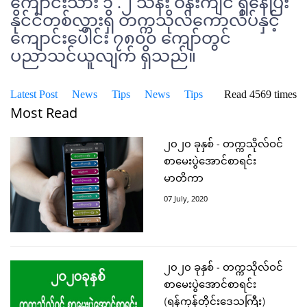
ကျောင်းသား ၁ .၂ သန်း ဝန်းကျင် ရှိနေပြီး
နိုင်ငံတစ်လွှားရှိ တက္ကသိုလ်ကောလိပ်နှင့်
ကျောင်းပေါင်း ၇၈၀၀ ကျော်တွင်
ပညာသင်ယူလျက် ရှိသည်။
Latest Post
News
Tips
News
Tips
Read 4569 times
Most Read
၂၀၂၀ ခုနှစ် - တက္ကသိုလ်ဝင်
စာမေးပွဲအောင်စာရင်း
မာတိကာ
07 July, 2020
၂၀၂၀ ခုနှစ် - တက္ကသိုလ်ဝင်
စာမေးပွဲအောင်စာရင်း
(ရန်ကုန်တိုင်းဒေသကြီး)