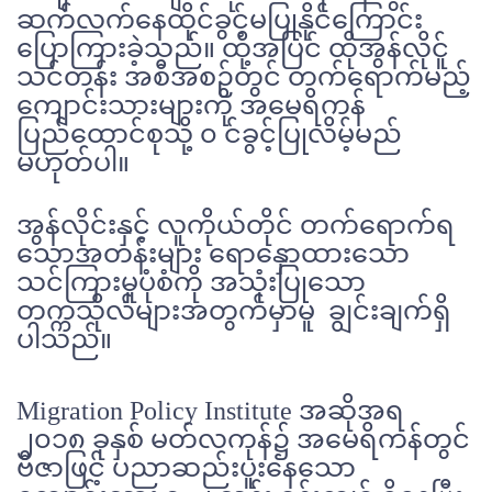
ဆက်လက်နေထိုင်ခွင့်မပြုနိုင်ကြောင်း
ပြောကြားခဲ့သည်။ ထို့အပြင် ထိုအွန်လိုင်ူ
သင်တန်း အစီအစဉ်တွင် တက်ရောက်မည့်
ကျောင်းသားများကို အမေရိကန်
ပြည်ထောင်စုသို့ ၀ င်ခွင့်ပြုလိမ့်မည်
မဟုတ်ပါ။
အွန်လိုင်းနှင့် လူကိုယ်တိုင် တက်ရောက်ရ
သောအတန်းများ ရောနှောထားသော
သင်ကြားမှုပုံစံကို အသုံးပြုသော
တက္ကသိုလ်များအတွက်မှာမူ ချွင်းချက်ရှိ
ပါသည်။
Migration Policy Institute အဆိုအရ
၂၀၁၈ ခုနှစ် မတ်လကုန်၌ အမေရိကန်တွင်
ဗီဇာဖြင့် ပညာဆည်းပူးနေသော