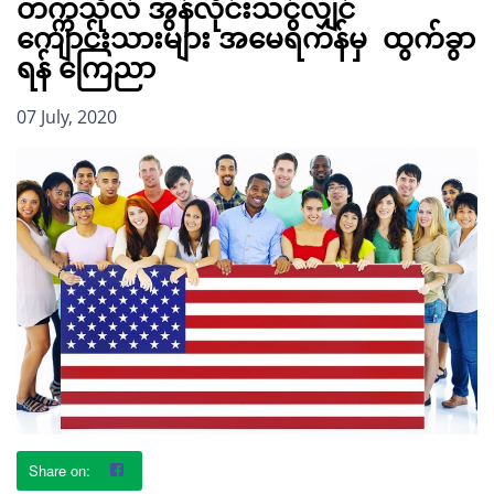
တက္ကသိုလ် အွန်လိုင်းသင်လျှင်
ကျောင်းသားများ အမေရိကန်မှ ထွက်ခွာ
ရန် ကြေညာ
07 July, 2020