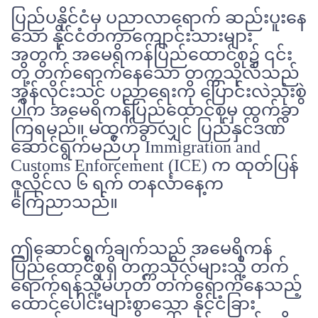
ပြည်ပနိုင်ငံမှ ပညာလာရောက် ဆည်းပူးနေ
သော နိုင်ငံတကာကျောင်းသားများ
အတွက် အမေရိကန်ပြည်ထောင်စု၌ ၎င်း
တို့ တက်ရောက်နေသော တက္ကသိုလ်သည်
အွန်လိုင်းသင် ပညာရေးကို ပြောင်းလဲသုံးစွဲ
ပါက အမေရိကန်ပြည်ထောင်စုမှ ထွက်ခွာ
ကြရမည်။ မထွက်ခွာလျှင် ပြည်နှင်ဒဏ်
ဆောင်ရွက်မည်ဟု Immigration and
Customs Enforcement (ICE) က ထုတ်ပြန်
ဇူလိုင်လ ၆ ရက် တနင်္လာနေ့က
ကြေညာသည်။
ဤဆောင်ရွက်ချက်သည် အမေရိကန်
ပြည်ထောင်စုရှိ တက္ကသိုလ်များသို့ တက်
ရောက်ရန်သို့မဟုတ် တက်ရောက်နေသည့်
ထောင်ပေါင်းများစွာသော နိုင်ငံခြား