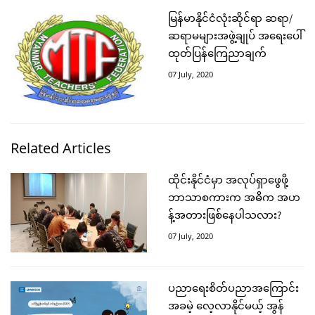
မြန်မာနိုင်ငံလုံးဆိုင်ရာ ဆရာ/
ဆရာမများအဖွဲ့ချုပ် အရေးပေါ်
ထုတ်ပြန်ကြေညာချက်
07 July, 2020
Related Articles
ထိုင်းနိုင်ငံမှာ အလုပ်ရှာဖွေဖို့
ဘာသာစကားက အဓိက အဟ
န့်အတားဖြစ်နေပါသလား?
07 July, 2020
ပညာရေးစိတ်ပညာအကြောင်း
အခမဲ့ လေ့လာနိုင်မယ့် အွန်