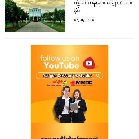
ဘွဲ့သင်တန်းများ လျှောက်ထား
နိုင်
07 July, 2020