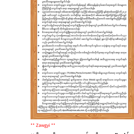
** Zawgyi **