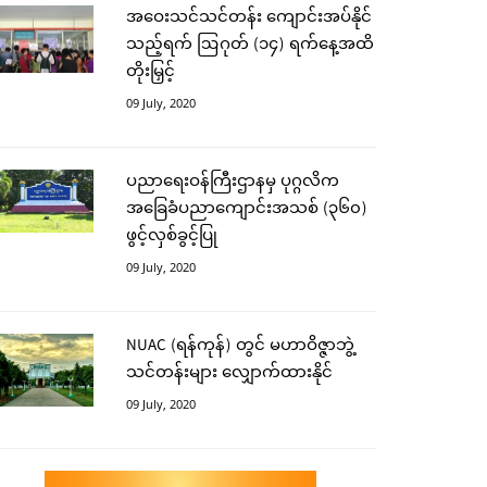
အဝေးသင်သင်တန်း ကျောင်းအပ်နိုင်
သည့်ရက် ဩဂုတ် (၁၄) ရက်နေ့အထိ
တိုးမြှင့်
09 July, 2020
ပညာရေးဝန်ကြီးဌာနမှ ပုဂ္ဂလိက
အခြေခံပညာကျောင်းအသစ် (၃၆၀)
ဖွင့်လှစ်ခွင့်ပြု
09 July, 2020
NUAC (ရန်ကုန်) တွင် မဟာဝိဇ္ဇာဘွဲ့
သင်တန်းများ လျှောက်ထားနိုင်
09 July, 2020