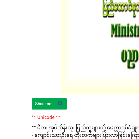
** Unicode **
** မိဘ၊ အုပ်ထိန်းသူ၊ ပြည်သူများသို့ မေတ္တာရပ်ခံချက
- ကျောင်းသားဦးရေ တိုးတက်များပြားလာခြင်းကြောင့်