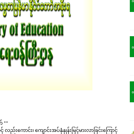
် **
 လည်းကောင်း၊ ကျောင်းအပ်နှံနှုန်းမြင့်မားလာခြင်းကြောင့်