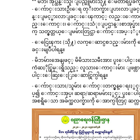
** မိဘ၊ အုပ္ထိန္းသူ၊ ျပည္သူမ်ားသို႔ ေမတၱာရပ္ခံခ်က
- ေက်ာင္းသားဦးေရ တုိးတက္မ်ားျပားလာျ
န္းျမင့္မားလာျခင္းေၾကာင့္ လည္းေကာင
ည္းေကာင္း၊ ေက်ာင္းသံုးျပဌာန္းစာအုပ္မ်ားကိ
က္ သတ္မွတ္တယ္ေျမမ်ားတြင္သာ ေက်ာင္းအပ္ႏံ
- ေငြေၾကး (သို႔) လက္ေဆာင္ပစၥည္းမ်ားကို ေ
ခင္းမျပဳပါရန္။
- မိဘမ်ားအေနျဖင့္ မိမိသားသမီးအား ပူးေပါင္းေ
ကံဆႏိုင္စြမ္းရွိသည့္ လူသားေကာင္းမ်ား ျဖစ္
ပါင္းေဆြးေႏြးေဆာင္ရြက္ပါရန္။
- ေက်ာင္းသား/သူမ်ား ေက်ာင္းတက္မွန္ေရးႏွင္
ပ္၍ ေက်ာင္းအုပ္၊ ဆရာ/ဆရာမမ်ားႏွင့္ ပူးေပါ
အစရွိေသာ အခ်က္အလက္မ်ားကို ေအာက္ပါတြင္ 