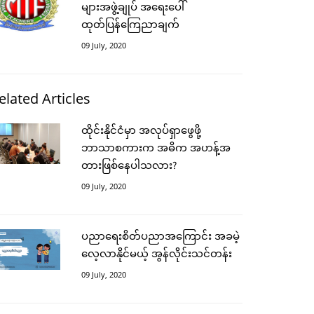
များအဖွဲ့ချုပ် အရေးပေါ်
ထုတ်ပြန်ကြေညာချက်
09 July, 2020
elated Articles
ထိုင်းနိုင်ငံမှာ အလုပ်ရှာဖွေဖို့
ဘာသာစကားက အဓိက အဟန့်အ
တားဖြစ်နေပါသလား?
09 July, 2020
ပညာရေးစိတ်ပညာအကြောင်း အခမဲ့
လေ့လာနိုင်မယ့် အွန်လိုင်းသင်တန်း
09 July, 2020