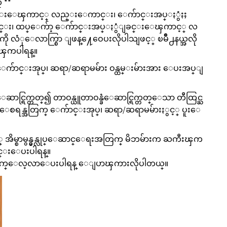
္ **
ခင္းေၾကာင့္ လည္းေကာင္း၊ ေက်ာင္းအပ္ႏွံႏႈ
္း၊ ထပ္ေက်ာ့ ေက်ာင္းအပ္ႏွံျခင္းေၾကာင့္ လ
ု လံုေလာက္စြာ ျဖန္႔ေဝေပးလိုပါသျဖင့္ ၿမိဳ႕နယ္အလို
ွၾကပါရန္။
က်ာင္းအုပ္၊ ဆရာ/ဆရာမမ်ား ဝန္ထမ္းမ်ားအား ေပးအပ္ျ
ဆာင္ရြက္တတ္၍ တာဝန္ယူတာဝန္ခံေဆာင္ရြက္တတ္ေသာ တီထြင္ႀ
လာေစရန္အတြက္ ေက်ာင္းအုပ္၊ ဆရာ/ဆရာမမ်ားႏွင့္ ပူးေ
့ အိမ္စာမွန္မွန္လုပ္ေဆာင္ေရးအတြက္ မိဘမ်ားက ႀကီးၾက
င္းေပးပါရန္။
ဆက္လက္ေလ့လာေပးပါရန္ ေျပာၾကားလိုပါတယ္။