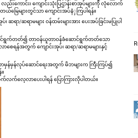
် လည်းကောင်း၊ ကျောင်းသုံးပြဌာန်းစာအုပ်များကို လုံလောက်
ှတ်တယ်မြေများတွင်သာ ကျောင်းအပ်နံှကြပါရန်။
်းအုပ်၊ ဆရာ/ဆရာမများ ဝန်ထမ်းများအား ပေးအပ်ခြင်းမပြုပါ
းဆောင်ရွက်တတ်၍ တာဝန်ယူတာဝန်ခံဆောင်ရွက်တတ်သော
R
ြစ်လာစေရန်အတွက် ကျောင်းအုပ်၊ ဆရာ/ဆရာမများနှင့်
မ်စာမှန်မှန်လုပ်ဆောင်ရေးအတွက် မိဘများက ကြီးကြပ်၍
်။
က်လက်လေ့လာပေးပါရန် ပြောကြားလိုပါတယ်။