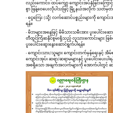
လည်းကောင်း၊ ထပ်ကျော့ ကျောင်းအပ်နှံခြင်းကြောင့
စွာ ဖြန့်ဝေပေးလိုပါသဖြင့် မြို့နယ်အလိုက် သတ်မ
- ငွေကြေး (သို့) လက်ဆောင်ပစ္စည်းများကို ကျောင
ရန်။
- မိဘများအနေဖြင့် မိမိသားသမီးအား ပူးပေါင်
တီထွင်ကြံဆနိုင်စွမ်းရှိသည့် လူသားကောင်းများ ဖ
ပူးပေါင်းဆွေးနွေးဆောင်ရွက်ပါရန်။
- ကျောင်းသား/သူများ ကျောင်းတက်မှန်ရေးနှင့် အိ
ကျောင်းအုပ်၊ ဆရာ/ဆရာမများနှင့် ပူးပေါင်းပေးပါရန
အစရှိသော အချက်အလက်များကို အောက်ပါတွင် ဆ