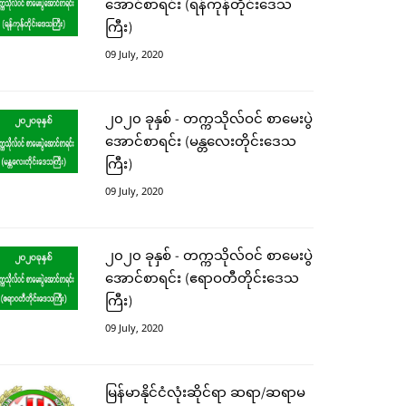
အောင်စာရင်း (ရန်ကုန်တိုင်းဒေသ
ကြီး)
09 July, 2020
၂၀၂၀ ခုနှစ် - တက္ကသိုလ်ဝင် စာမေးပွဲ
အောင်စာရင်း (မန္တလေးတိုင်းဒေသ
ကြီး)
09 July, 2020
၂၀၂၀ ခုနှစ် - တက္ကသိုလ်ဝင် စာမေးပွဲ
အောင်စာရင်း (ဧရာဝတီတိုင်းဒေသ
ကြီး)
09 July, 2020
မြန်မာနိုင်ငံလုံးဆိုင်ရာ ဆရာ/ဆရာမ