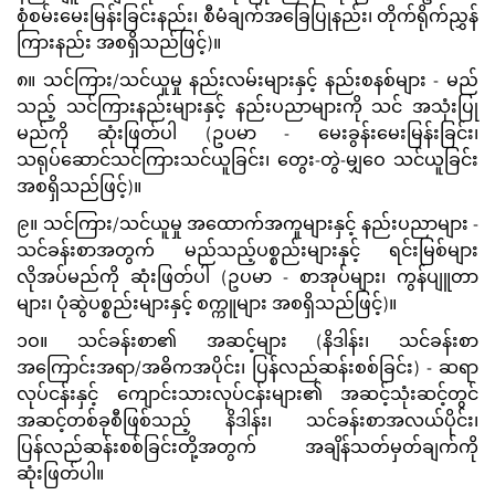
စုံစမ်းမေးမြန်းခြင်းနည်း၊ စီမံချက်အခြေပြုနည်း၊ တိုက်ရိုက်ညွှန်
ကြားနည်း အစရှိသည်ဖြင့်)။
၈။ သင်ကြား/သင်ယူမှု နည်းလမ်းများနှင့် နည်းစနစ်များ - မည်
သည့် သင်ကြားနည်းများနှင့် နည်းပညာများကို သင် အသုံးပြု
မည်ကို ဆုံးဖြတ်ပါ (ဥပမာ - မေးခွန်းမေးမြန်းခြင်း၊
သရုပ်ဆောင်သင်ကြားသင်ယူခြင်း၊ တွေး-တွဲ-မျှဝေ သင်ယူခြင်း
အစရှိသည်ဖြင့်)။
၉။ သင်ကြား/သင်ယူမှု အထောက်အကူများနှင့် နည်းပညာများ -
သင်ခန်းစာအတွက် မည်သည့်ပစ္စည်းများနှင့် ရင်းမြစ်များ
လိုအပ်မည်ကို ဆုံးဖြတ်ပါ (ဥပမာ - စာအုပ်များ၊ ကွန်ပျူတာ
များ၊ ပုံဆွဲပစ္စည်းများနှင့် စက္ကူများ အစရှိသည်ဖြင့်)။
၁ဝ။ သင်ခန်းစာ၏ အဆင့်များ (နိဒါန်း၊ သင်ခန်းစာ
အကြောင်းအရာ/အဓိကအပိုင်း၊ ပြန်လည်ဆန်းစစ်ခြင်း) - ဆရာ
လုပ်ငန်းနှင့် ကျောင်းသားလုပ်ငန်းများ၏ အဆင့်သုံးဆင့်တွင်
အဆင့်တစ်ခုစီဖြစ်သည့် နိဒါန်း၊ သင်ခန်းစာအလယ်ပိုင်း၊
ပြန်လည်ဆန်းစစ်ခြင်းတို့အတွက် အချိန်သတ်မှတ်ချက်ကို
ဆုံးဖြတ်ပါ။