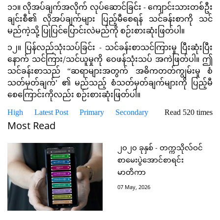
၁၁။ လိုအပ်ချက်အလိုက် လုပ်ဆောင်ခြင်း - ကျောင်းသားတစ်ဦး
ချင်းစီ၏ လိုအပ်ချက်များ ပြည့်မီစေရန် သင်ခန်းစာကို သင်
မည်ကဲ့သို့ ပြုပြင်ပြောင်းလဲမည်ကို စဉ်းစားဆုံးဖြတ်ပါ။
၁၂။ ပြန်လည်သုံးသပ်ခြင်း - သင်ခန်းစာသင်ကြားမှု ပြီးဆုံးပြီး
နောက် သင်ကြား/သင်ယူမှုကို ဝေဖန်သုံးသပ် အကဲဖြတ်ပါ။ ဤ
သင်ခန်းစာသည် “ဆရာများအတွက် အဓိကတတ်ကျွမ်းမှု စံ
သတ်မှတ်ချက်' ၏ မည်သည့် စံသတ်မှတ်ချက်များကို ပြည့်မီ
စေကြောင်းကိုလည်း စဉ်းစားဆုံးဖြတ်ပါ။
High
Latest Post
Primary
Secondary
Read 520 times
Most Read
၂၀၂၀ ခုနှစ် - တက္ကသိုလ်ဝင်
စာမေးပွဲအောင်စာရင်း
မာတိကာ
07 May, 2026