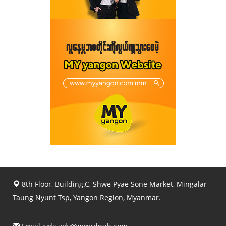
8th Floor, Building.C, Shwe Pyae Sone Market, Mingalar
Taung Nyunt Tsp, Yangon Region, Myanmar.