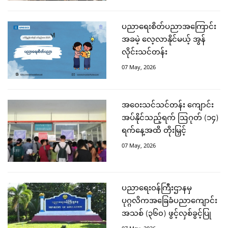
ပညာရေးစိတ်ပညာအကြောင်း
အခမဲ့ လေ့လာနိုင်မယ့် အွန်
လိုင်းသင်တန်း
07 May, 2026
အဝေးသင်သင်တန်း ကျောင်း
အပ်နိုင်သည့်ရက် ဩဂုတ် (၁၄)
ရက်နေ့အထိ တိုးမြှင့်
07 May, 2026
ပညာရေးဝန်ကြီးဌာနမှ
ပုဂ္ဂလိကအခြေခံပညာကျောင်း
အသစ် (၃၆၀) ဖွင့်လှစ်ခွင့်ပြု