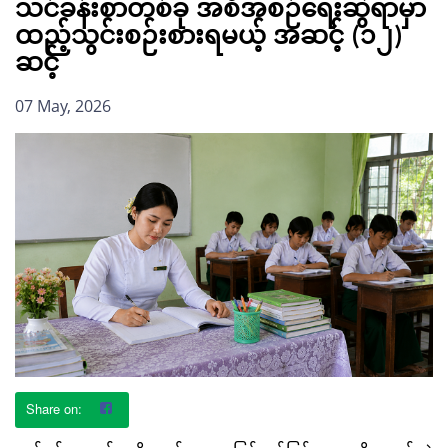
သင်ခန်းစာတစ်ခု အစီအစဉ်ရေးဆွဲရာမှာ
ထည့်သွင်းစဉ်းစားရမယ့် အဆင့် (၁၂)
ဆင့်
07 May, 2026