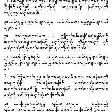
၂။ ယခင်ရှိပြီးအသိပညာ - ကျောင်းသားများ မည်သည်ကို သိရှိ
ပြီးဖြစ်သည်နှင့် မည်သည်ကို လေ့လာခဲ့ပြီး ဖြစ်သည်ကို
ထည့်သွင်းစဉ်းစားပါ။
၃။ သင်ယူမှု ရည်မှန်းချက်များ - သင်ခန်းစာ၏ ရည်ရွယ်ချက်ကို
ချမှတ်ပါ။
၄။ သင်ယူမှုရလဒ်များ - ဤသင်ခန်းစာပြီးဆုံးချိန်တွင်
ကျောင်းသားများအနေဖြင့် မည်သည်ကို သိရှိလာမည် နှင့်
မည်သည်တို့ကို လုပ်ဆောင်နိုင်မည်တို့ကို ဆုံးဖြတ်ပါ။
၅။ အောင်မြင်မှုစံနှုန်း - ကျောင်းသားများ သင်ယူမှုရလဒ်များ
ပြည့်မီခဲ့ခြင်း ရှိ/မရှိကို ဆုံးဖြတ်ရန် စံသတ်မှတ်ချက်များ ချမှတ်
ပါ။
၆။ သင်ကြား/သင်ယူမှု ချဉ်းကပ်နည်းလမ်းများ - သင်ခန်းစာကို
ဆရာဗဟိုပြု သင်ခန်းစာအဖြစ် သော်လည်းကောင်း၊
ကျောင်းသားဗဟိုပြု သင်ခန်းစာအဖြစ် သော်လည်းကောင်း၊
မည်သို့ သင်ကြားမည်ကို ဆုံးဖြတ်ပါ။
၇။ သင်ကြား/သင်ယူမှု နည်းဗျူဟာများ - မည်သည့်
နည်းဗျူဟာများကို သင် အသုံးပြုမည်ကို ဆုံးဖြတ်ပါ (ဥပမာ -