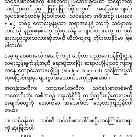
သင်ခန်းစာတစ်ခုကို စနစ်တကျ ပြင်ဆင်ခြင်းဟာ ထိရောက်တဲ့
သင်ကြားသင်ယူမှု ဖြစ်မြောက်ဖို့အတွက် အခြေခံအကျဆုံး
လုပ်ငန်းစဉ်တစ်ခု ဖြစ်ပါတယ်။ သင်ခန်းစာ အစီအစဉ် (Lesson
Plan) တစ်ခု ကောင်းမွန်မှသာ ဆရာအနေနဲ့ ဘာကို သင်မှာလဲ၊
ဘယ်လို နည်းစနစ်တွေ သုံးမှာလဲနဲ့ ကျောင်းသားတွေ တကယ်
နားလည်သွားသလားဆိုတာကို တိတိကျကျ တိုင်းတာနိုင်မှာ ဖြစ်
ပါတယ်။
အခု မျှဝေပေးမယ့် အဆင့် (၁၂) ဆင့်ဟာ ပညာရေးဝန်ကြီးဌာန
လမ်းညွှန်ချက်နှင့်အညီ ရေးဆွဲထားပြီး ဆရာဗဟိုပြုသင်ကြားမှု
ကနေ ကျောင်းသားဗဟိုပြု (Student-Centered) သင်ကြားမှုဆီ
ကူးပြောင်းရာမှာ များစွာ အထောက်အကူပြုစေမှာပါ။
အတန်းအလိုက်၊ ဘာသာရပ်အလိုက် သင်ခန်းစာတစ်ခုကို
အကောင်းဆုံး အစီအစဉ် ရေးဆွဲနိုင်ဖို့ ထည့်သွင်းစဉ်းစားရမယ့်
အချက်တွေကို အောက်မှာ အသေးစိတ် လေ့လာကြည့်နိုင်ပါ
တယ်။
၁။ သင်ခန်းစာ - သင်၏ သင်ခန်းစာခေါင်းစဉ်/အကြောင်းအရာ
ကို ဆုံးဖြတ်ပါ။