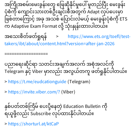
အကြိုအစမ်းမေးခွန်းတွေ ဖြေဆိုနိုင်မှုပေါ် မူတည်ပြီး မေးခွန်း
ပုံစံကို ကျောင်းသားတစ်ဦးချင်းစီအတွက် Adapt လုပ်ပေးမှာ
ဖြစ်တာကြောင့် အခု အသစ် ပြောင်းလဲမယ့် မေးခွန်းပုံစံကို ETS
က Adaptive Exam Format လို့ သုံးနှုန်းထားပါတယ်။
အသေးစိတ်ဖတ်ရှုရန် >
https://www.ets.org/toefl/test-
takers/ibt/about/content.html?version=after-jan-2026
==================
ပညာရေးဆိုင်ရာ သတင်းအချက်အလက် အစုံအလင်ကို
Telegram နှင့် Viber မှာလည်း အလွယ်တကူ ဖတ်ရှုနိုင်ပါတယ်။
>
https://t.me/eudcationguide
(Telegram)
>
https://invite.viber.com/?
(Viber)
နှစ်ပတ်တစ်ကြိမ် ပေးပို့နေတဲ့ Education Bulletin ကို
ရယူဖို့လည်း Subscribe လုပ်ထားနိုင်ပါတယ်။
>
https://shorturl.at/ktCaP