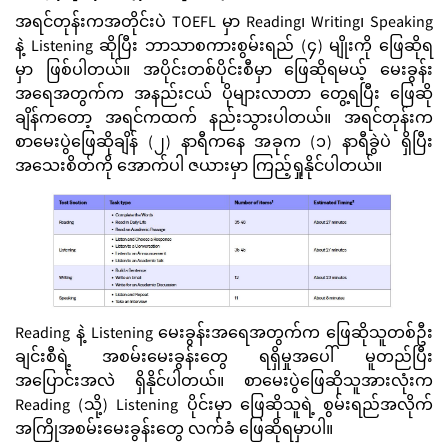
အရင်တုန်းကအတိုင်းပဲ TOEFL မှာ Reading၊ Writing၊ Speaking
နဲ့ Listening ဆိုပြီး ဘာသာစကားစွမ်းရည် (၄) မျိုးကို ဖြေဆိုရ
မှာ ဖြစ်ပါတယ်။ အပိုင်းတစ်ပိုင်းစီမှာ ဖြေဆိုရမယ့် မေးခွန်း
အရေအတွက်က အနည်းငယ် ပိုများလာတာ တွေ့ရပြီး ဖြေဆို
ချိန်ကတော့ အရင်ကထက် နည်းသွားပါတယ်။ အရင်တုန်းက
စာမေးပွဲဖြေဆိုချိန် (၂) နာရီကနေ အခုက (၁) နာရီခွဲပဲ ရှိပြီး
အသေးစိတ်ကို အောက်ပါ ဇယားမှာ ကြည့်ရှုနိုင်ပါတယ်။
Reading နဲ့ Listening မေးခွန်းအရေအတွက်က ဖြေဆိုသူတစ်ဦး
ချင်းစီရဲ့ အစမ်းမေးခွန်းတွေ ရရှိမှုအပေါ် မူတည်ပြီး
အပြောင်းအလဲ ရှိနိုင်ပါတယ်။ စာမေးပွဲဖြေဆိုသူအားလုံးက
Reading (သို့) Listening ပိုင်းမှာ ဖြေဆိုသူရဲ့ စွမ်းရည်အလိုက်
အကြိုအစမ်းမေးခွန်းတွေ လက်ခံ ဖြေဆိုရမှာပါ။