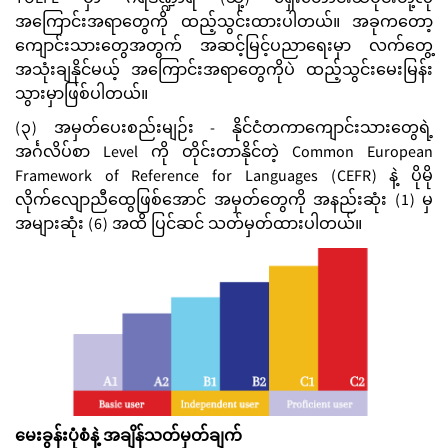
အကြောင်းအရာတွေကို ထည့်သွင်းထားပါတယ်။ အခုကတော့
ကျောင်းသားတွေအတွက် အဆင့်မြင့်ပညာရေးမှာ လက်တွေ့
အသုံးချနိုင်မယ့် အကြောင်းအရာတွေကိုပဲ ထည့်သွင်းမေးမြန်း
သွားမှာဖြစ်ပါတယ်။
(၃) အမှတ်ပေးစည်းမျဉ်း - နိုင်ငံတကာကျောင်းသားတွေရဲ့
အင်္ဂလိပ်စာ Level ကို တိုင်းတာနိုင်တဲ့ Common European
Framework of Reference for Languages ​​(CEFR) နဲ့ ပိုမို
လိုက်လျောညီထွေဖြစ်အောင် အမှတ်တွေကို အနည်းဆုံး (1) မှ
အများဆုံး (6) အထိ ပြင်ဆင် သတ်မှတ်ထားပါတယ်။
မေးခွန်းပုံစံနဲ့ အချိန်သတ်မှတ်ချက်