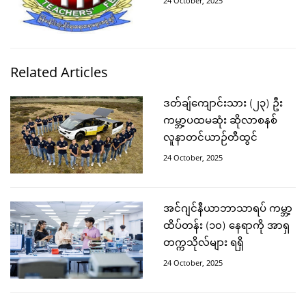
24 October, 2025
Related Articles
ဒတ်ချ်ကျောင်းသား (၂၃) ဦး
ကမ္ဘာ့ပထမဆုံး ဆိုလာစနစ်
လူနာတင်ယာဉ်တီထွင်
24 October, 2025
အင်ဂျင်နီယာဘာသာရပ် ကမ္ဘာ့
ထိပ်တန်း (၁၀) နေရာကို အာရှ
တက္ကသိုလ်များ ရရှိ
24 October, 2025