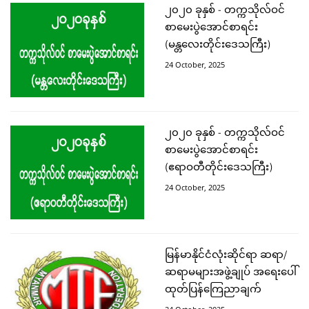
၂၀၂၀ ခုနှစ် - တက္ကသိုလ်ဝင်
စာမေးပွဲအောင်စာရင်း
(မန္တလေးတိုင်းဒေသကြီး)
24 October, 2025
၂၀၂၀ ခုနှစ် - တက္ကသိုလ်ဝင်
စာမေးပွဲအောင်စာရင်း
(ဧရာဝတီတိုင်းဒေသကြီး)
24 October, 2025
မြန်မာနိုင်ငံလုံးဆိုင်ရာ ဆရာ/
ဆရာမများအဖွဲ့ချုပ် အရေးပေါ်
ထုတ်ပြန်ကြေညာချက်