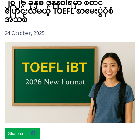
၂၀၂၆ ခုနှစ် ဇန်နဝါရီမှာ စတင်
ပြောင်းလဲမယ့် TOEFL စာမေးပွဲပုံစံ
အသစ်
24 October, 2025