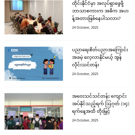
ထိုင်းနိုင်ငံမှာ အလုပ်ရှာဖွေဖို့
ဘာသာစကားက အဓိက အဟ
န့်အတားဖြစ်နေပါသလား?
24 October, 2025
ပညာရေးစိတ်ပညာအကြောင်း
အခမဲ့ လေ့လာနိုင်မယ့် အွန်
လိုင်းသင်တန်း
24 October, 2025
အဝေးသင်သင်တန်း ကျောင်း
အပ်နိုင်သည့်ရက် ဩဂုတ် (၁၄)
ရက်နေ့အထိ တိုးမြှင့်
24 October, 2025