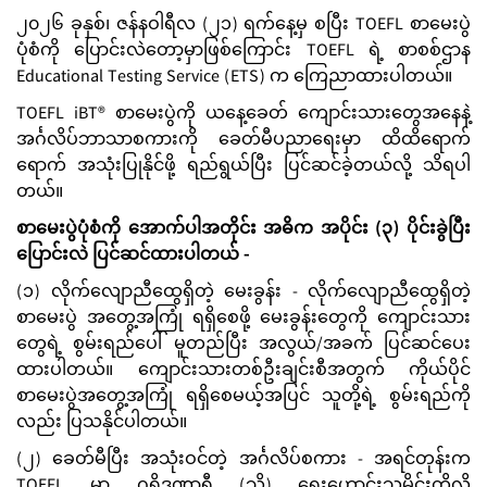
၂၀၂၆ ခုနှစ်၊ ဇန်နဝါရီလ (၂၁) ရက်နေ့မှ စပြီး TOEFL စာမေးပွဲ
ပုံစံကို ပြောင်းလဲတော့မှာဖြစ်ကြောင်း TOEFL ရဲ့ စာစစ်ဌာန
Educational Testing Service (ETS) က ကြေညာထားပါတယ်။
TOEFL iBT® စာမေးပွဲကို ယနေ့ခေတ် ကျောင်းသားတွေအနေနဲ့
အင်္ဂလိပ်ဘာသာစကားကို ခေတ်မီပညာရေးမှာ ထိထိရောက်
ရောက် အသုံးပြုနိုင်ဖို့ ရည်ရွယ်ပြီး ပြင်ဆင်ခဲ့တယ်လို့ သိရပါ
တယ်။
စာမေးပွဲပုံစံကို အောက်ပါအတိုင်း အဓိက အပိုင်း (၃) ပိုင်းခွဲပြီး
ပြောင်းလဲ ပြင်ဆင်ထားပါတယ် -
(၁) လိုက်လျောညီထွေရှိတဲ့ မေးခွန်း - လိုက်လျောညီထွေရှိတဲ့
စာမေးပွဲ အတွေ့အကြုံ ရရှိစေဖို့ မေးခွန်းတွေကို ကျောင်းသား
တွေရဲ့ စွမ်းရည်ပေါ် မူတည်ပြီး အလွယ်/အခက် ပြင်ဆင်ပေး
ထားပါတယ်။ ကျောင်းသားတစ်ဦးချင်းစီအတွက် ကိုယ်ပိုင်
စာမေးပွဲအတွေ့အကြုံ ရရှိစေမယ့်အပြင် သူတို့ရဲ့ စွမ်းရည်ကို
လည်း ပြသနိုင်ပါတယ်။
(၂) ခေတ်မီပြီး အသုံးဝင်တဲ့ အင်္ဂလိပ်စကား - အရင်တုန်းက
TOEFL မှာ ဂရိဒဏ္ဍာရီ (သို့) ရှေးဟောင်းသမိုင်းတို့လို