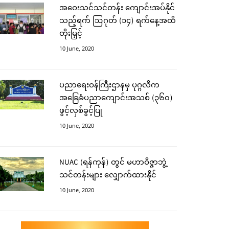
အဝေးသင်သင်တန်း ကျောင်းအပ်နိုင်
သည့်ရက် ဩဂုတ် (၁၄) ရက်နေ့အထိ
တိုးမြှင့်
10 June, 2020
ပညာရေးဝန်ကြီးဌာနမှ ပုဂ္ဂလိက
အခြေခံပညာကျောင်းအသစ် (၃၆၀)
ဖွင့်လှစ်ခွင့်ပြု
10 June, 2020
NUAC (ရန်ကုန်) တွင် မဟာဝိဇ္ဇာဘွဲ့
သင်တန်းများ လျှောက်ထားနိုင်
10 June, 2020