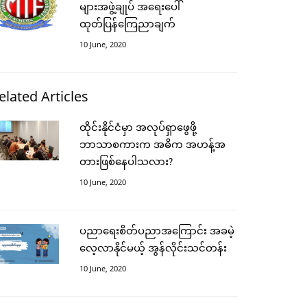
များအဖွဲ့ချုပ် အရေးပေါ်
ထုတ်ပြန်ကြေညာချက်
10 June, 2020
elated Articles
ထိုင်းနိုင်ငံမှာ အလုပ်ရှာဖွေဖို့
ဘာသာစကားက အဓိက အဟန့်အ
တားဖြစ်နေပါသလား?
10 June, 2020
ပညာရေးစိတ်ပညာအကြောင်း အခမဲ့
လေ့လာနိုင်မယ့် အွန်လိုင်းသင်တန်း
10 June, 2020