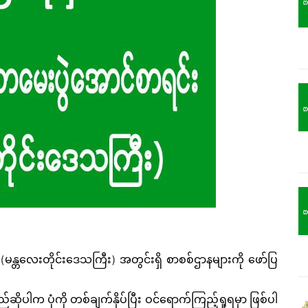
(မန္တလေးတိုင်းဒေသကြီး) အတွင်းရှိ စာစစ်ဌာနများကို ဖော်ပြ
်ဆိုပါက ပုံကို တစ်ချက်နှိပ်ပြီး ဝင်ရောက်ကြည့်ရှုရမှာ ဖြစ်ပါ