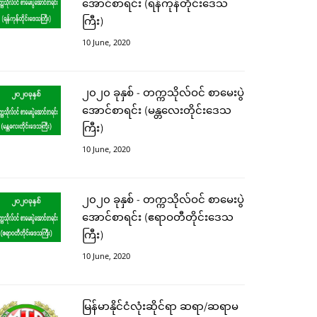
အောင်စာရင်း (ရန်ကုန်တိုင်းဒေသ
ကြီး)
10 June, 2020
၂၀၂၀ ခုနှစ် - တက္ကသိုလ်ဝင် စာမေးပွဲ
အောင်စာရင်း (မန္တလေးတိုင်းဒေသ
ကြီး)
10 June, 2020
၂၀၂၀ ခုနှစ် - တက္ကသိုလ်ဝင် စာမေးပွဲ
အောင်စာရင်း (ဧရာဝတီတိုင်းဒေသ
ကြီး)
10 June, 2020
မြန်မာနိုင်ငံလုံးဆိုင်ရာ ဆရာ/ဆရာမ