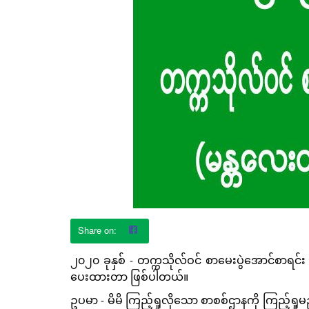
၂၀၂၀ ခုနှစ် - တက္ကသိုလ်ဝင် စာမေးပွဲအောင်စာရင်း 
ပေးထားတာ ဖြစ်ပါတယ်။
ဥပမာ - မိမိ ကြည့်ရှုလိုသော စာစစ်ဌာနကို ကြည့်ရှုမည