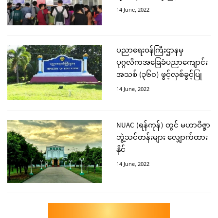
14 June, 2022
ပညာရေးဝန်ကြီးဌာနမှ
ပုဂ္ဂလိကအခြေခံပညာကျောင်း
အသစ် (၃၆၀) ဖွင့်လှစ်ခွင့်ပြု
14 June, 2022
NUAC (ရန်ကုန်) တွင် မဟာဝိဇ္ဇာ
ဘွဲ့သင်တန်းများ လျှောက်ထား
နိုင်
14 June, 2022