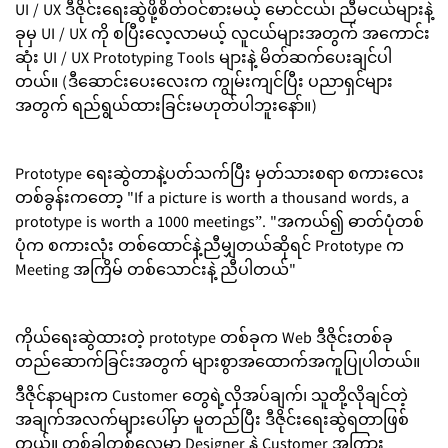
UI / UX ဒီဇိုင်းရေးဆွဲဖို့စိတ်ဝင်စားမယ့် မောင်ငယ်၊ ညီမငယ်များနဲ့
ခုမှ UI / UX ကို စပြီးလေ့လာမယ့် လူငယ်များအတွက် အကောင်း
ဆုံး UI / UX Prototyping Tools များနဲ့ မိတ်ဆက်ပေးချင်ပါ
တယ်။ (ဒီဆောင်းပေးလေးက ကျွမ်းကျင်ပြီး ပညာရှင်များ
အတွက် ရည်ရွယ်ထားခြင်းမဟုတ်ပါဘူးနော်။)
Prototype ရေးဆွဲတာနဲ့ပတ်သက်ပြီး မှတ်သားစရာ စကားလေး
တစ်ခွန်းကတော့ "If a picture is worth a thousand words, a
prototype is worth a 1000 meetings”. "အကယ်၍ ဓာတ်ပုံတစ်
ပုံက စကားလုံး တစ်ထောင်နဲ့ညီမျှတယ်ဆိုရင် Prototype က
Meeting အကြိမ် တစ်သောင်းနဲ့ ညီပါတယ်"
ကိုယ်ရေးဆွဲထားတဲ့ prototype တစ်ခုက Web ဒီဇိုင်းတစ်ခု
တည်ဆောက်ခြင်းအတွက် များစွာအထောက်အကူပြုပါတယ်။
ဒီဇိုင်နာများက Customer တွေရဲ့လိုအပ်ချက်၊ သူတို့လိုချင်တဲ့
အချက်အလက်များပေါ်မှာ မူတည်ပြီး ဒီဇိုင်းရေးဆွဲရတာဖြစ်
တယ်။ တစ်ခါတစ်လေမှာ Designer နဲ့ Customer အကြား