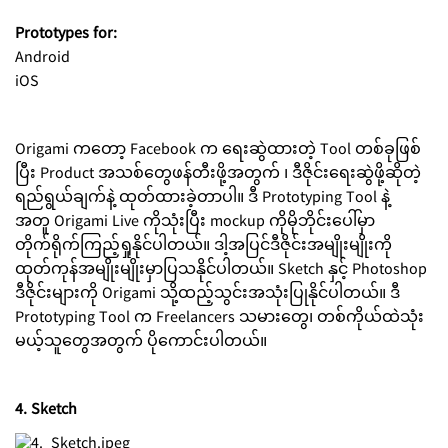
Prototypes for:
Android
iOS
Origami ကတော့ Facebook က ရေးဆွဲထားတဲ့ Tool တစ်ခုဖြစ်
ပြီး Product အသစ်တွေဖန်တီးဖို့အတွက် ၊ ဒီဇိုင်းရေးဆွဲဖို့ဆိုတဲ့
ရည်ရွယ်ချက်နဲ့ ထုတ်ထားခဲ့တာပါ။ ဒီ Prototyping Tool နဲ့
အတူ Origami Live ကိုသုံးပြီး mockup ကိုမိုဘိုင်းပေါ်မှာ
တိုက်ရိုက်ကြည့်ရှုနိုင်ပါတယ်။ ဒါ့အပြင်ဒီဇိုင်းအမျိုးမျိုးကို
ထုတ်ကုန်အမျိုးမျိုးမှာပြသနိုင်ပါတယ်။ Sketch နှင့် Photoshop
ဒီဇိုင်းများကို Origami သို့ထည့်သွင်းအသုံးပြုနိုင်ပါတယ်။ ဒီ
Prototyping Tool က Freelancers သမားတွေ၊ တစ်ကိုယ်ထဲသုံး
မယ့်သူတွေအတွက် ပိုကောင်းပါတယ်။
4. Sketch