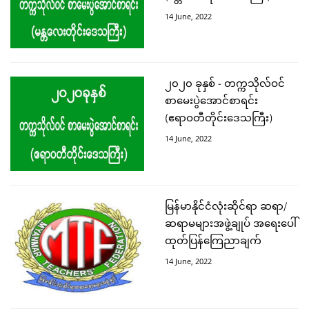
14 June, 2022
၂၀၂၀ ခုနှစ် - တက္ကသိုလ်ဝင်
စာမေးပွဲအောင်စာရင်း
(ဧရာဝတီတိုင်းဒေသကြီး)
14 June, 2022
မြန်မာနိုင်ငံလုံးဆိုင်ရာ ဆရာ/
ဆရာမများအဖွဲ့ချုပ် အရေးပေါ်
ထုတ်ပြန်ကြေညာချက်
14 June, 2022