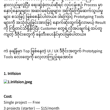
နားလည်မှုလွဲပြီး ရေးဆွဲခဲ့တယ်ဆိုရင် လုပ်ငန်းစဉ် Process မှာ
နှောင့်နှေးမှုများ၊ အဆင်မပြေမှုများ၊ အကြိမ်ကြိမ်ဆက်သွယ်မှု
များ စသဖြင့် ဖြစ်စေနိုင်ပါတယ်။ ဒါကြောင့် Prototyping Tools
များကို အသုံးပြုခြင်းအားဖြင့် နောက်ဆုံးထွက်ရှိလာမယ့် Result
ကို ကြိုတင်သိရှိနိုင်ပြီး Customer တွေရဲ့လိုအပ်ချက်နဲ့ ထပ်တူ
ကျတဲ့ ဒီဇိုင်းတွေကို ဖန်တီးပေးနိုင်မှာပဲဖြစ်ပါတယ်။
ကဲ ခုချိန်မှာ Top ဖြစ်နေတဲ့ UI / UX ဒီဇိုင်းအတွက် Prototyping
Tools လေးတွေကို လေ့လာကြည့်ရအောင်။
1. InVision
Cost:
Single project — Free
3 projects (starter) — $15/month