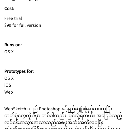
Cost:
Free trial
$99 for full version
Runs on:
OS X
Prototypes for:
OS X
iOS
Web
WebSketch သည် Photoshop နှင့်နည်းမျိုးစုံနှင့်ဆင်တူပြီး
ဓာတ်ပုံတွေကို ဒီမှာ တစ်ခါတည်း ပြင်လို့ရတယ်။ အခြေခံသည့်
လုပ်ငန်းအသွားအလာသည်အစမှအဆုံးအထိလှပပြီး