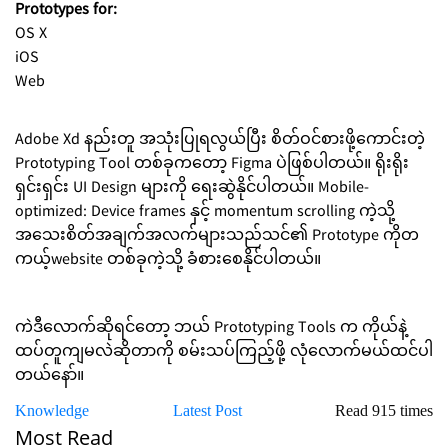
Prototypes for:
OS X
iOS
Web
Adobe Xd နည်းတူ အသုံးပြုရလွယ်ပြီး စိတ်ဝင်စားဖို့ကောင်းတဲ့
Prototyping Tool တစ်ခုကတော့ Figma ပဲဖြစ်ပါတယ်။ ရိုးရိုး
ရှင်းရှင်း UI Design များကို ရေးဆွဲနိုင်ပါတယ်။ Mobile-
optimized: Device frames နှင့် momentum scrolling ကဲ့သို့
အသေးစိတ်အချက်အလက်များသည်သင်၏ Prototype ကိုတ
ကယ့်website တစ်ခုကဲ့သို့ ခံစားစေနိုင်ပါတယ်။
ကဲဒီလောက်ဆိုရင်တော့ ဘယ် Prototyping Tools က ကိုယ်နဲ့
ထပ်တူကျမလဲဆိုတာကို စမ်းသပ်ကြည့်ဖို့ လုံလောက်မယ်ထင်ပါ
တယ်နော်။
Knowledge
Latest Post
Read 915 times
Most Read