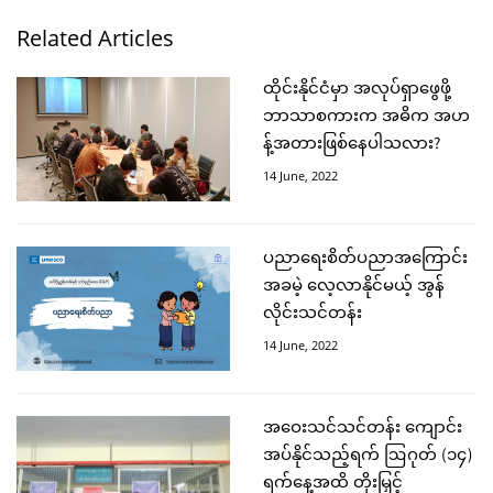
Related Articles
ထိုင်းနိုင်ငံမှာ အလုပ်ရှာဖွေဖို့
ဘာသာစကားက အဓိက အဟ
န့်အတားဖြစ်နေပါသလား?
14 June, 2022
ပညာရေးစိတ်ပညာအကြောင်း
အခမဲ့ လေ့လာနိုင်မယ့် အွန်
လိုင်းသင်တန်း
14 June, 2022
အဝေးသင်သင်တန်း ကျောင်း
အပ်နိုင်သည့်ရက် ဩဂုတ် (၁၄)
ရက်နေ့အထိ တိုးမြှင့်