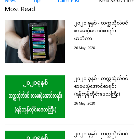
News
Tips
Latest Post
Read 33957 times
Most Read
၂၀၂၀ ခုနှစ် - တက္ကသိုလ်ဝင်
စာမေးပွဲအောင်စာရင်း
မာတိကာ
26 May, 2020
၂၀၂၀ ခုနှစ် - တက္ကသိုလ်ဝင်
စာမေးပွဲအောင်စာရင်း
(ရန်ကုန်တိုင်းဒေသကြီး)
26 May, 2020
၂၀၂၀ ခုနှစ် - တက္ကသိုလ်ဝင်