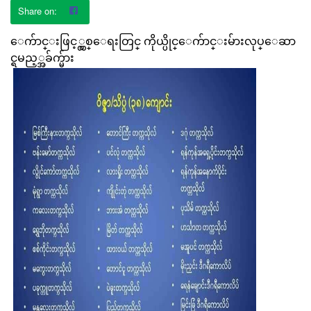
ေက်ာင္းဖြင့္လွစ္ေရးတြင္ ကိုယ္ပိုင္ေက်ာင္းမ်ားလုပ္ေဆာ
င္ရမည့္အခ်က္မ်ား