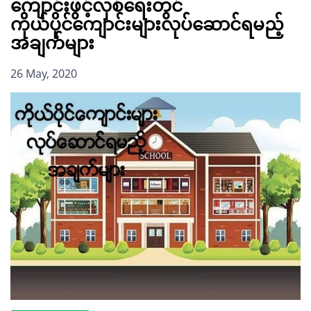
ကျောင်းဖွင့်လှစ်ရေးတွင်
ကိုယ်ပိုင်ကျောင်းများလုပ်ဆောင်ရမည့်
အချက်များ
26 May, 2020