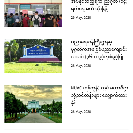
အပ်နိုင်သည့်ရက် ဩဂုတ် (၁၄)
ရက်နေ့အထိ တိုးမြှင့်
26 May, 2020
ပညာရေးဝန်ကြီးဌာနမှ
ပုဂ္ဂလိကအခြေခံပညာကျောင်း
အသစ် (၃၆၀) ဖွင့်လှစ်ခွင့်ပြု
26 May, 2020
NUAC (ရန်ကုန်) တွင် မဟာဝိဇ္ဇာ
ဘွဲ့သင်တန်းများ လျှောက်ထား
နိုင်
26 May, 2020