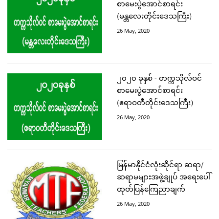
စာမေးပွဲအောင်စာရင်း
(မန္တလေးတိုင်းဒေသကြီး)
26 May, 2020
၂၀၂၀ ခုနှစ် - တက္ကသိုလ်ဝင်
စာမေးပွဲအောင်စာရင်း
(ဧရာဝတီတိုင်းဒေသကြီး)
26 May, 2020
မြန်မာနိုင်ငံလုံးဆိုင်ရာ ဆရာ/
ဆရာမများအဖွဲ့ချုပ် အရေးပေါ်
ထုတ်ပြန်ကြေညာချက်
26 May, 2020