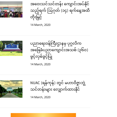
အဝေးသင်သင်တန်း ကျောင်းအပ်နိုင်
သည့်ရက် ဩဂုတ် (၁၄) ရက်နေ့အထိ
တိုးမြှင့်
14 March, 2020
ပညာရေးဝန်ကြီးဌာနမှ ပုဂ္ဂလိက
အခြေခံပညာကျောင်းအသစ် (၃၆၀)
ဖွင့်လှစ်ခွင့်ပြု
14 March, 2020
NUAC (ရန်ကုန်) တွင် မဟာဝိဇ္ဇာဘွဲ့
သင်တန်းများ လျှောက်ထားနိုင်
14 March, 2020