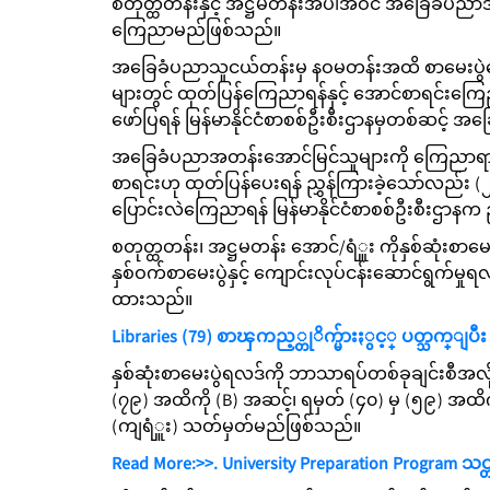
စတုတ္ထတန်းနှင့် အဋ္ဌမတန်းအပါအဝင် အခြေခံပညာအ
ကြေညာမည်ဖြစ်သည်။
အခြေခံပညာသူငယ်တန်းမှ နဝမတန်းအထိ စာမေးပွဲအ
များတွင် ထုတ်ပြန်ကြေညာရန်နှင့် အောင်စာရင်းက
ဖော်ပြရန် မြန်မာနိုင်ငံစာစစ်ဦးစီးဌာနမှတစ်ဆင့် 
အခြေခံပညာအတန်းအောင်မြင်သူများကို ကြေညာရာ
စာရင်းဟု ထုတ်ပြန်ပေးရန် ညွှန်ကြားခဲ့သော်လည်
ပြောင်းလဲကြေညာရန် မြန်မာနိုင်ငံစာစစ်ဦးစီးဌာန
စတုတ္ထတန်း၊ အဋ္ဌမတန်း အောင်/ရံှူး ကိုနှစ်ဆုံးစာ
နှစ်ဝက်စာမေးပွဲနှင့် ကျောင်းလုပ်ငန်းဆောင်ရွက်မှ
ထားသည်။
Libraries (79) စာၾကည့္တုိက္မ်ားႏွင့္ ပတ္သက္ျပီး (
နှစ်ဆုံးစာမေးပွဲရလဒ်ကို ဘာသာရပ်တစ်ခုချင်းစီအလို
(၇၉) အထိကို (B) အဆင့်၊ ရမှတ် (၄၀) မှ (၅၉) အထိကိ
(ကျရံှူး) သတ်မှတ်မည်ဖြစ်သည်။
Read More:>>.
University Preparation Program သင္တ