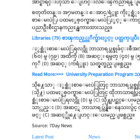
အာင္စာရင္းဟုသာ ေျပာင္းလဲေၾကညာရန္ ျမန္မာႏ
စတုတၳတန္း၊ အ႒မတန္း ေအာင္/ရံွူး ကိုႏွစ္ဆံ
စာေမးပဲြ၊ ပထမႏွစ္ဝက္စာေမးပဲြႏွင့္ ေက်ာင္း
ပညာဦးစီးဌာနကညႊန္ၾကားထားသည္။
Libraries (79) စာၾကည့္တုိက္မ်ားႏွင့္ ပတ္သက္ျပီး (
ႏွစ္ဆံုးစာေမးပဲြရလဒ္ကို ဘာသာရပ္တစ္ခုခ်င္းစီအလ
(၆၀) မွ (၇၉) အထိကို (B) အဆင့္၊ ရမွတ္ (၄၀) မွ
ကုိ (D) အဆင့္ (က်ရံွူး) သတ္မွတ္မည္ျဖစ္သည္။
Read More:>>>
University Preparation Program သင္
သို႔ေသာ္ ႏွစ္ဆံုးစာေမးပဲြတြင္ ဘာသာရပ္တစ္
(သို႔) ပထမႏွစ္ဝက္စာေမးပဲြတြင္ ထိုဘာသာရပ္တြင
စ္ဆံုးစာေမးပဲြရလဒ္ကို (D) မွ (C) သို႔ျပင္ဆင
သာ္လည္း (D) အဆင့္ရ ဘာသာရပ္က်န္ရွိေနေသးလ်ွင္ 
ဖင့္ (C) အဆင့္သို႔ေျပာင္းေပးမည္ျဖစ္သည္။
Source: 7Day News
Latest Post
News
N