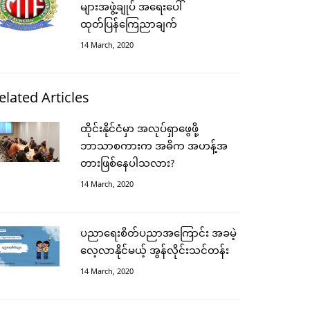
များအဖွဲ့ချုပ် အရေးပေါ်
ထုတ်ပြန်ကြေညာချက်
14 March, 2020
elated Articles
ထိုင်းနိုင်ငံမှာ အလုပ်ရှာဖွေဖို့
ဘာသာစကားက အဓိက အဟန့်အ
တားဖြစ်နေပါသလား?
14 March, 2020
ပညာရေးစိတ်ပညာအကြောင်း အခမဲ့
လေ့လာနိုင်မယ့် အွန်လိုင်းသင်တန်း
14 March, 2020