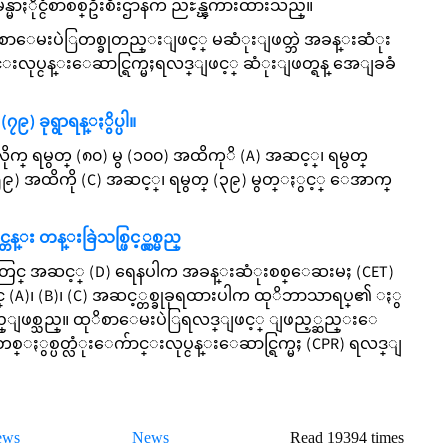
ိုင္ငံစာစစ္ဦးစီးဌာနက ညႊန္ၾကားထားသည္။
ုးစာေမးပဲြတစ္ခုတည္းျဖင့္ မဆံုးျဖတ္ဘဲ အခန္းဆံုး
လုပ္ငန္းေဆာင္ရြက္မႈရလဒ္ျဖင့္ ဆံုးျဖတ္ရန္ အေျခခံ
၇၉) ခုရွာရန္ႏွိပ္ပါ။
ိုက္ ရမွတ္ (၈၀) မွ (၁၀၀) အထိကုိ (A) အဆင့္၊ ရမွတ္
 (၅၉) အထိကို (C) အဆင့္၊ ရမွတ္ (၃၉) မွတ္ႏွင့္ ေအာက္
တန္း တန္းခြဲသစ္ဖြင့္လွစ္မည္
ခုတြင္ အဆင့္ (D) ရေနပါက အခန္းဆံုးစစ္ေဆးမႈ (CET)
္ (A)၊ (B)၊ (C) အဆင့္တစ္ခုခုရထားပါက ထုိဘာသာရပ္၏ ႏွ
္ေပးမည္ျဖစ္သည္။ ထုိစာေမးပဲြရလဒ္ျဖင့္ ျဖည့္ဆည္းေ
တစ္ႏွစ္ပတ္လံုးေက်ာင္းလုပ္ငန္းေဆာင္ရြက္မႈ (CPR) ရလဒ္ျ
ews
News
Read 19394 times