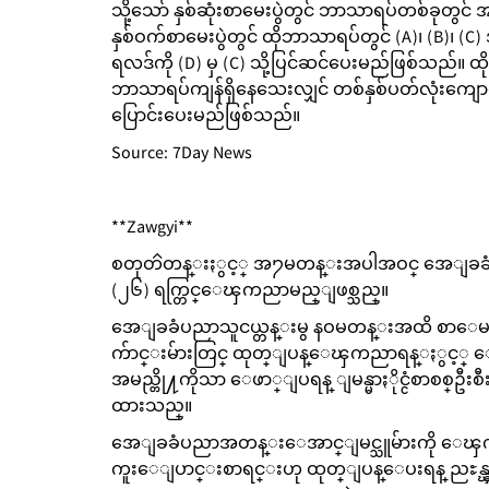
သို့သော် နှစ်ဆုံးစာမေးပွဲတွင် ဘာသာရပ်တစ်ခုတွင်
နှစ်ဝက်စာမေးပွဲတွင် ထိုဘာသာရပ်တွင် (A)၊ (B)၊ 
ရလဒ်ကို (D) မှ (C) သို့ပြင်ဆင်ပေးမည်ဖြစ်သည်။ 
ဘာသာရပ်ကျန်ရှိနေသေးလျှင် တစ်နှစ်ပတ်လုံးကျောင်းလ
ပြောင်းပေးမည်ဖြစ်သည်။
Source: 7Day News
**Zawgyi**
စတုတၳတန္းႏွင့္ အ႒မတန္းအပါအဝင္ အေျခခံ
(၂၆) ရက္တြင္ေၾကညာမည္ျဖစ္သည္။
အေျခခံပညာသူငယ္တန္းမွ နဝမတန္းအထိ စာေမးပ
က်ာင္းမ်ားတြင္ ထုတ္ျပန္ေၾကညာရန္ႏွင့္ ေ
အမည္တို႔ကိုသာ ေဖာ္ျပရန္ ျမန္မာႏိုင္ငံစာစစ္ဦ
ထားသည္။
အေျခခံပညာအတန္းေအာင္ျမင္သူမ်ားကို ေၾက
ကူးေျပာင္းစာရင္းဟု ထုတ္ျပန္ေပးရန္ ညႊန္