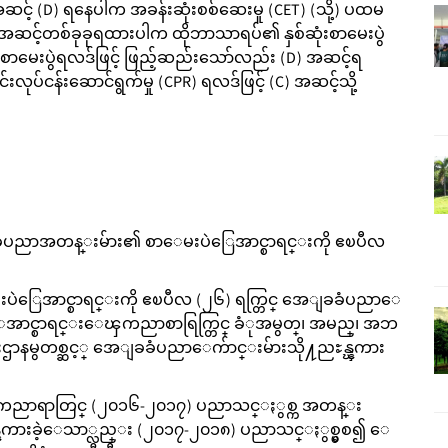
 အဆင့် (D) ရနေပါက အခန်းဆုံးစစ်ဆေးမှု (CET) (သို့) ပထမ
(C) အဆင့်တစ်ခုခုရထားပါက ထိုဘာသာရပ်၏ နှစ်ဆုံးစာမေးပွဲ
ထိုစာမေးပွဲရလဒ်ဖြင့် ဖြည့်ဆည်းသော်လည်း (D) အဆင့်ရ
ုပ်ငန်းဆောင်ရွက်မှု (CPR) ရလဒ်ဖြင့် (C) အဆင့်သို့
ပညာအတန္းမ်ား၏ စာေမးပဲြေအာင္စာရင္းကို ဧၿပီလ
ဲြေအာင္စာရင္းကို ဧၿပီလ (၂၆) ရက္တြင္ အေျခခံပညာေ
အာင္စာရင္းေၾကညာစာရြက္တြင္ ခံုအမွတ္၊ အမည္၊ အဘ
းစီးဌာနမွတစ္ဆင့္ အေျခခံပညာေက်ာင္းမ်ားသို႔ညႊန္ၾကား
ညာရာတြင္ (၂၀၁၆-၂၀၁၇) ပညာသင္ႏွစ္က အတန္း
ၾကားခဲ့ေသာ္လည္း (၂၀၁၇-၂၀၁၈) ပညာသင္ႏွစ္မွစ၍ ေ