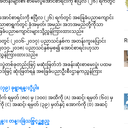
တန်းများ၏ စာမေးပွဲအောင်စာရင်းကို ဧပြီလ (၂၆) ရက်တွင်
ောင်စာရင်းကို ဧပြီလ (၂၆) ရက်တွင် အခြေခံပညာကျောင်း
ြေညာစာရွက်တွင် ခုံအမှတ်၊ အမည်၊ အဘအမည်တို့ကိုသာ
အခြေခံပညာကျောင်းများသို့ညွှန်ကြားထားသည်။
R
တွင် (၂၀၁၆-၂၀၁၇) ပညာသင်နှစ်က အတန်းကူးပြောင်း
း (၂၀၁၇-၂၀၁၈) ပညာသင်နှစ်မှစ၍ အောင်စာရင်းဟုသာ
က ညွှန်ကြားထားသည်။
မေးပွဲတစ်ခုတည်းဖြင့် မဆုံးဖြတ်ဘဲ အခန်းဆုံးစာမေးပွဲ၊ ပထမ
ုရလဒ်ဖြင့် ဆုံးဖြတ်ရန် အခြေခံပညာဦးစီးဌာနကညွှန်ကြား
၇၉) ခုရွာရန္ႏွိပ္ပါ။
က် ရမှတ် (၈၀) မှ (၁၀၀) အထိကို (A) အဆင့်၊ ရမှတ် (၆၀) မှ
ု (C) အဆင့်၊ ရမှတ် (၃၉) မှတ်နှင့် အောက်ကို (D) အဆင့်
န္း တန္းခြဲသစ္ဖြင့္လွစ္မည္