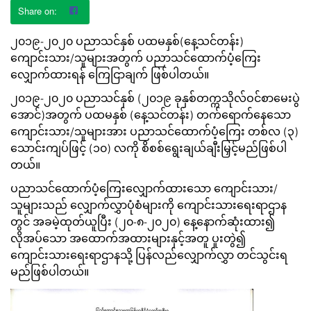
၂၀၁၉-၂၀၂၀ ပညာသင်နှစ် ပထမနှစ်(နေ့သင်တန်း)
ကျောင်းသား/သူများအတွက် ပညာသင်ထောက်ပံ့ကြေး
လျှောက်ထားရန် ကြေငြာချက် ဖြစ်ပါတယ်။
၂၀၁၉-၂၀၂၀ ပညာသင်နှစ် (၂၀၁၉ ခုနှစ်တက္ကသိုလ်ဝင်စာမေးပွဲ
အောင်)အတွက် ပထမနှစ် (နေ့သင်တန်း) တက်ရောက်နေသော
ကျောင်းသား/သူများအား ပညာသင်ထောက်ပံ့ကြေး တစ်လ (၃)
သောင်းကျပ်ဖြင့် (၁၀) လကို စိစစ်ရွေးချယ်ချီးမြှင့်မည်ဖြစ်ပါ
တယ်။
ပညာသင်ထောက်ပံ့ကြေးလျှောက်ထားသော ကျောင်းသား/
သူများသည် လျှောက်လွှာပုံစံများကို ကျောင်းသားရေးရာဌာန
တွင် အခမဲ့ထုတ်ယူပြီး (၂၀-၈-၂၀၂၀) နေ့နောက်ဆုံးထား၍
လိုအပ်သော အထောက်အထားများနှင့်အတူ ပူးတွဲ၍
ကျောင်းသားရေးရာဌာနသို့ ပြန်လည်လျှောက်လွှာ တင်သွင်းရ
မည်ဖြစ်ပါတယ်။