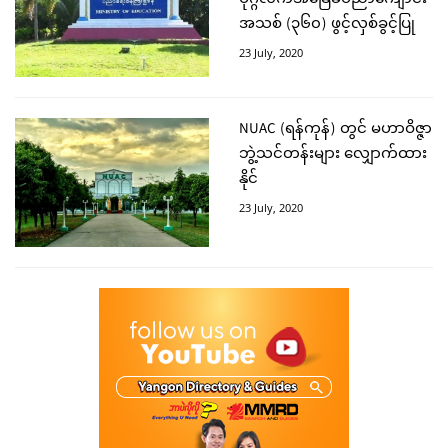
ပုဂ္ဂလိကအခြေခံပညာကျောင်း
အသစ် (၃၆၀) ဖွင့်လှစ်ခွင့်ပြု
23 July, 2020
NUAC (ရန်ကုန်) တွင် မဟာဝိဇ္ဇာ
ဘွဲ့သင်တန်းများ လျှောက်ထား
နိုင်
23 July, 2020