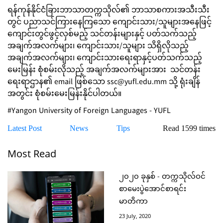
ရန်ကုန်နိုင်ငံခြားဘာသာတက္ကသိုလ်၏ ဘာသာစကားအသီးသီး
တွင် ပညာသင်ကြားနေကြသော ကျောင်းသား/သူများအနေဖြင့်
ကျောင်းတွင်ဖွင့်လှစ်မည့် သင်တန်းများနှင့် ပတ်သက်သည့်
အချက်အလက်များ၊ ကျောင်းသား/သူများ သိရှိလိုသည့်
အချက်အလက်များ၊ ကျောင်းသားရေးရာနှင့်ပတ်သက်သည့်
မေးမြန်း စုံစမ်းလိုသည့် အချက်အလက်များအား သင်တန်း
ရေးရာဌာန၏ email ဖြစ်သော
ssc@yufl.edu.mm
သို့ ရုံးချိန်
အတွင်း စုံစမ်းမေးမြန်းနိုင်ပါတယ်။
#Yangon University of Foreign Languages - YUFL
Latest Post
News
Tips
Read 1599 times
Most Read
၂၀၂၀ ခုနှစ် - တက္ကသိုလ်ဝင်
စာမေးပွဲအောင်စာရင်း
မာတိကာ
23 July, 2020