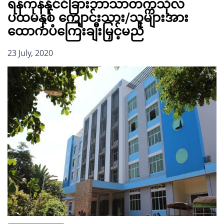
ရန်ကုန်နိုင်ငံခြားဘာသာတက္ကသိုလ်
ပထမနှစ် ကျောင်းသား/သူများအား
ထောက်ပံကြေးချီးမြှင့်မည်
23 July, 2020