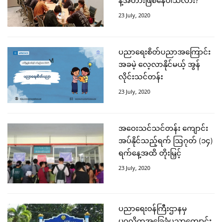
န့်အတားဖြစ်နေပါသလား?
23 July, 2020
ပညာရေးစိတ်ပညာအကြောင်း
အခမဲ့ လေ့လာနိုင်မယ့် အွန်
လိုင်းသင်တန်း
23 July, 2020
အဝေးသင်သင်တန်း ကျောင်း
အပ်နိုင်သည့်ရက် ဩဂုတ် (၁၄)
ရက်နေ့အထိ တိုးမြှင့်
23 July, 2020
ပညာရေးဝန်ကြီးဌာနမှ