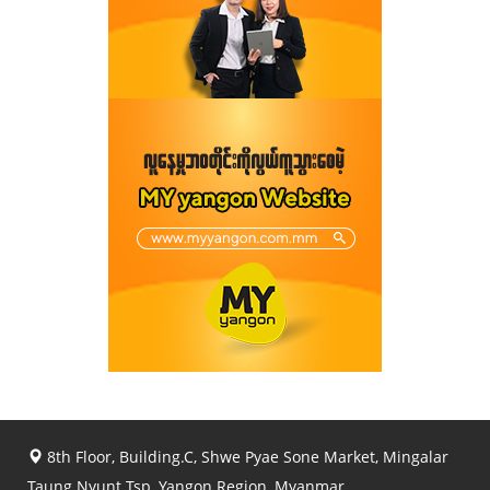
8th Floor, Building.C, Shwe Pyae Sone Market, Mingalar
Taung Nyunt Tsp, Yangon Region, Myanmar.