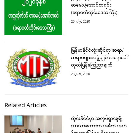
စာမေးပွဲအောင်စာရင်း
(ဧရာဝတီတိုင်းဒေသကြီး)
23 July, 2020
မြန်မာနိုင်ငံလုံးဆိုင်ရာ ဆရာ/
ဆရာမများအဖွဲ့ချုပ် အရေးပေါ်
ထုတ်ပြန်ကြေညာချက်
23 July, 2020
Related Articles
ထိုင်းနိုင်ငံမှာ အလုပ်ရှာဖွေဖို့
ဘာသာစကားက အဓိက အဟ