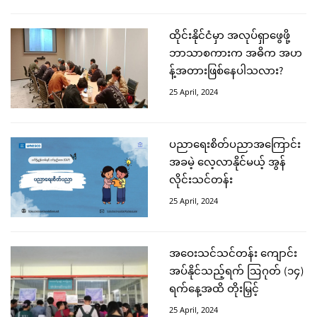
ထိုင်းနိုင်ငံမှာ အလုပ်ရှာဖွေဖို့
ဘာသာစကားက အဓိက အဟ
န့်အတားဖြစ်နေပါသလား?
25 April, 2024
ပညာရေးစိတ်ပညာအကြောင်း
အခမဲ့ လေ့လာနိုင်မယ့် အွန်
လိုင်းသင်တန်း
25 April, 2024
အဝေးသင်သင်တန်း ကျောင်း
အပ်နိုင်သည့်ရက် ဩဂုတ် (၁၄)
ရက်နေ့အထိ တိုးမြှင့်
25 April, 2024