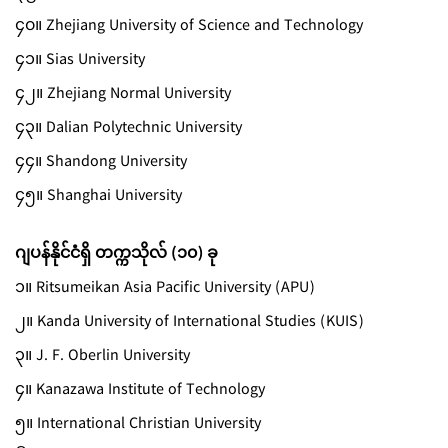
၄၀။ Zhejiang University of Science and Technology
၄၁။ Sias University
၄၂။ Zhejiang Normal University
၄၃။ Dalian Polytechnic University
၄၄။ Shandong University
၄၅။ Shanghai University
ဂျပန်နိုင်ငံရှိ တက္ကသိုလ် (၁၀) ခု
၁။ Ritsumeikan Asia Pacific University (APU)
၂။ Kanda University of International Studies (KUIS)
၃။ J. F. Oberlin University
၄။ Kanazawa Institute of Technology
၅။ International Christian University