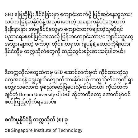
GED ဖြေဆိုပြီး နိုင်ငံခြားမှာ ကျောင်းတက်ဖို့ ပြင်ဆင်နေသူလား?
သင်က မြန်မာနိုင်ငံနဲ့ အလှမ်းဝေးတဲ့ အနောက်နိုင်ငံတွေထက်
နီးနီးနားနား အာရှနိုင်ငံတွေမှာ ကျောင်းတက်ချင်တဲ့သူဆိုရင်
ပညာရေးစနစ်မြင့်မားသလို မြန်မာကျောင်းသား/ကျောင်းသူတွေ
အသွားများတဲ့ စင်္ကာပူ၊ ထိုင်း၊ တရုတ်၊ ဂျပန်နဲ့ တောင်ကိုရီးယား
နိုင်ငံတို့မှ တက္ကသိုလ်တွေကို ထည့်သွင်းစဉ်းစားသင့်ပါတယ်။
ဒီတက္ကသိုလ်တွေထဲကမှ GED အောင်လက်မှတ် ကိုင်ထားတဲ့သူ
တွေအနေနဲ့ ရွေးချယ်လျှောက်ထားနိုင်မယ့် တက္ကသိုလ်တွေကို ရှာ
တွေ့ရသလောက် စုစည်းဖော်ပြပေးလိုက်ပါတယ်။ ကိုယ်တက်
ချင်တဲ့ Dream University ပါ/မပါ ဆိုတာကိုတော့ အောက်မှာဝင်
ဖတ်ကြည့်လိုက်ရအောင်။
စင်္ကာပူနိုင်ငံရှိ တက္ကသိုလ် (၈) ခု
၁။ Singapore Institute of Technology