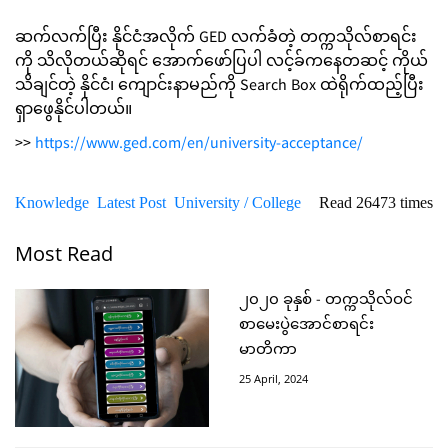
ဆက်လက်ပြီး နိုင်ငံအလိုက် GED လက်ခံတဲ့ တက္ကသိုလ်စာရင်း
ကို သိလိုတယ်ဆိုရင် အောက်ဖော်ပြပါ လင့်ခ်ကနေတဆင့် ကိုယ်
သိချင်တဲ့ နိုင်ငံ၊ ကျောင်းနာမည်ကို Search Box ထဲရိုက်ထည့်ပြီး
ရှာဖွေနိုင်ပါတယ်။
>>
https://www.ged.com/en/university-acceptance/
Knowledge
Latest Post
University / College
Read 26473 times
Most Read
၂၀၂၀ ခုနှစ် - တက္ကသိုလ်ဝင်
စာမေးပွဲအောင်စာရင်း
မာတိကာ
25 April, 2024