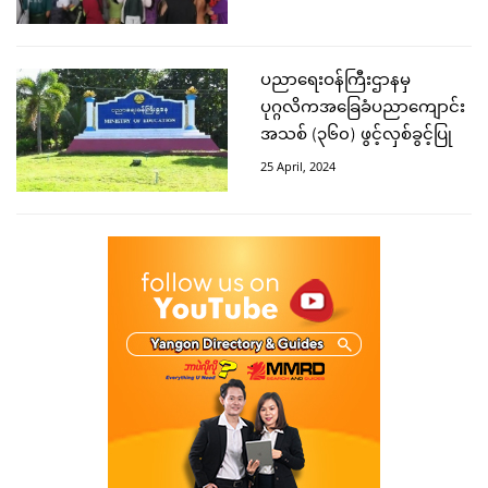
ပညာရေးဝန်ကြီးဌာနမှ
ပုဂ္ဂလိကအခြေခံပညာကျောင်း
အသစ် (၃၆၀) ဖွင့်လှစ်ခွင့်ပြု
25 April, 2024