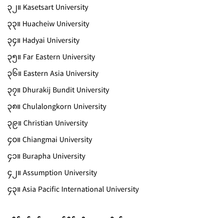
၃၂။ Kasetsart University
၃၃။ Huacheiw University
၃၄။ Hadyai University
၃၅။ Far Eastern University
၃၆။ Eastern Asia University
၃၇။ Dhurakij Bundit University
၃၈။ Chulalongkorn University
၃၉။ Christian University
၄၀။ Chiangmai University
၄၁။ Burapha University
၄၂။ Assumption University
၄၃။ Asia Pacific International University