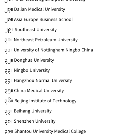
၂၇။ Dalian Medical University
၂၈။ Asia Europe Business School
၂၉။ Southeast University
၃၀။ Northeast Petroleum University
၃၁။ University of Nottingham Ningbo China
၃၂။ Donghua University
၃၃။ Ningbo University
၃၄။ Hangzhou Normal University
၃၅။ China Medical University
၃၆။ Beijing Institute of Technology
၃၇။ Beihang University
၃၈။ Shenzhen University
၃၉။ Shantou University Medical College