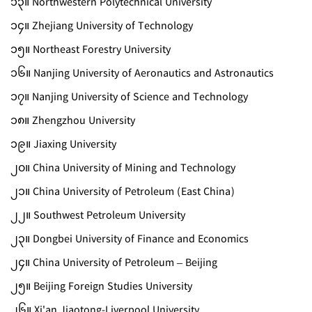
၁၃။ Northwestern Polytechnical University
၁၄။ Zhejiang University of Technology
၁၅။ Northeast Forestry University
၁၆။ Nanjing University of Aeronautics and Astronautics
၁၇။ Nanjing University of Science and Technology
၁၈။ Zhengzhou University
၁၉။ Jiaxing University
၂၀။ China University of Mining and Technology
၂၁။ China University of Petroleum (East China)
၂၂။ Southwest Petroleum University
၂၃။ Dongbei University of Finance and Economics
၂၄။ China University of Petroleum – Beijing
၂၅။ Beijing Foreign Studies University
၂၆။ Xi'an Jiaotong-Liverpool University