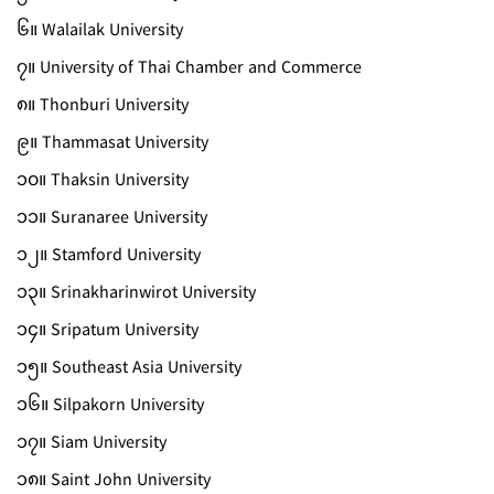
၆။ Walailak University
၇။ University of Thai Chamber and Commerce
၈။ Thonburi University
၉။ Thammasat University
၁၀။ Thaksin University
၁၁။ Suranaree University
၁၂။ Stamford University
၁၃။ Srinakharinwirot University
၁၄။ Sripatum University
၁၅။ Southeast Asia University
၁၆။ Silpakorn University
၁၇။ Siam University
၁၈။ Saint John University