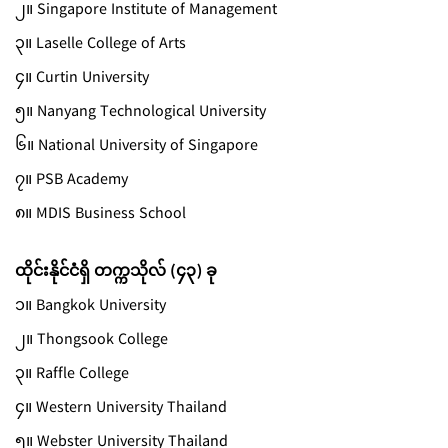
၂။ Singapore Institute of Management
၃။ Laselle College of Arts
၄။ Curtin University
၅။ Nanyang Technological University
၆။ National University of Singapore
၇။ PSB Academy
၈။ MDIS Business School
ထိုင်းနိုင်ငံရှိ တက္ကသိုလ် (၄၃) ခု
၁။ Bangkok University
၂။ Thongsook College
၃။ Raffle College
၄။ Western University Thailand
၅။ Webster University Thailand