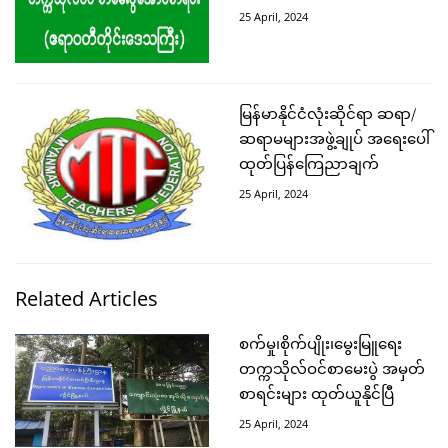
25 April, 2024
မြန်မာနိုင်ငံလုံးဆိုင်ရာ ဆရာ/
ဆရာမများအဖွဲ့ချုပ် အရေးပေါ်
ထုတ်ပြန်ကြေညာချက်
25 April, 2024
Related Articles
စက်မှု၊စိုက်ပျိုး၊မွေးမြူရေး
တက္ကသိုလ်ဝင်စာမေးပွဲ အမှတ်
စာရင်းများ ထုတ်ယူနိုင်ပြီ
25 April, 2024