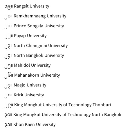
၁၉။ Rangsit University
၂၀။ Ramkhamhaeng University
၂၁။ Prince Songkla University
၂၂။ Payap University
၂၃။ North Chiangmai University
၂၄။ North Bangkok University
၂၅။ Mahidol University
၂၆။ Mahanakorn University
၂၇။ Maejo University
၂၈။ Krirk University
၂၉။ King Mongkut University of Technology Thonburi
၃၀။ King Mongkut University of Technology North Bangkok
၃၁။ Khon Kaen University