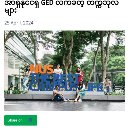
အာရှနိုင်ငံရှိ GED လက်ခံတဲ့ တက္ကသိုလ်
များ
25 April, 2024