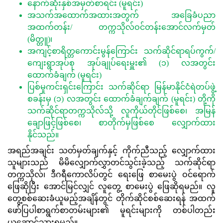
နောက်ဆုံးနှစ်အမှတ်စာရင်း (မူရင်း)
အသက်အထောက်အထားအတွက် အခြေခံပညာ
အထက်တန်း/ တက္ကသိုလ်ဝင်တန်းအောင်လက်မှတ်
(မိတ္တူ)၊
အကျင့်စာရိတ္တကောင်းမွန်ကြောင်း သက်ဆိုင်ရာရပ်ကွက်/
ကျေးရွာအုပ်စု အုပ်ချုပ်ရေးမှူး၏ (၁) လအတွင်း
ထောက်ခံချက် (မူရင်း)
ပြစ်မှုကင်းရှင်းကြောင်း သက်ဆိုင်ရာ မြန်မာနိုင်ငံရဲတပ်ဖွဲ့
စခန်းမှ (၁) လအတွင်း ထောက်ခံချက်ချက် (မူရင်း) တို့ကို
သက်ဆိုင်ရာတက္ကသိုလ်သို့ လူကိုယ်တိုင်ဖြစ်စေ၊ အမြန်
ချောဖြင့်ဖြစ်စေ၊ စာတိုက်မှဖြစ်စေ လျှောက်ထား
နိုင်သည်။
အရည်အချင်း သတ်မှတ်ချက်နှင့် ကိုက်ညီသည့် လျှောက်ထား
သူများသည် မိမိလျှောက်လွှာတင်သွင်းခဲ့သည့် သက်ဆိုင်ရာ
တက္ကသိုလ်၊ ဒီဂရီကောလိပ်တွင် ရေးဖြေ စာမေးပွဲ ဝင်ရောက်
ဖြေဆိုပြီး အောင်မြင်လျှင် လူတွေ့ စာမေးပွဲ ဖြေဆိုရမည်။ လူ​
တွေ့စစ်ဆေးခံယူမည့်အချိန်တွင် တိုက်ဆိုင်စစ်ဆေးရန် အထက်
ဖော်ပြပါစာရွက်စာတမ်းများ၏ မူရင်းများကို တစ်ပါတည်း