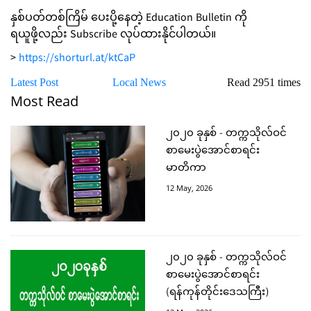
နှစ်ပတ်တစ်ကြိမ် ပေးပို့နေတဲ့ Education Bulletin ကို
ရယူဖို့လည်း Subscribe လုပ်ထားနိုင်ပါတယ်။
>
https://shorturl.at/ktCaP
Latest Post
Local News
Read 2951 times
Most Read
၂၀၂၀ ခုနှစ် - တက္ကသိုလ်ဝင်
စာမေးပွဲအောင်စာရင်း
မာတိကာ
12 May, 2026
၂၀၂၀ ခုနှစ် - တက္ကသိုလ်ဝင်
စာမေးပွဲအောင်စာရင်း
(ရန်ကုန်တိုင်းဒေသကြီး)