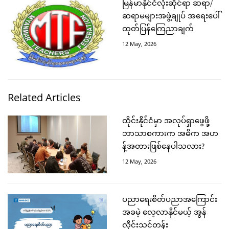
မြန်မာနိုင်ငံလုံးဆိုင်ရာ ဆရာ/
ဆရာမများအဖွဲ့ချုပ် အရေးပေါ်
ထုတ်ပြန်ကြေညာချက်
12 May, 2026
Related Articles
ထိုင်းနိုင်ငံမှာ အလုပ်ရှာဖွေဖို့
ဘာသာစကားက အဓိက အဟ
န့်အတားဖြစ်နေပါသလား?
12 May, 2026
ပညာရေးစိတ်ပညာအကြောင်း
အခမဲ့ လေ့လာနိုင်မယ့် အွန်
လိုင်းသင်တန်း