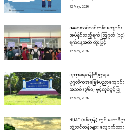
12 May, 2026
အဝေးသင်သင်တန်း ကျောင်း
အပ်နိုင်သည့်ရက် ဩဂုတ် (၁၄)
ရက်နေ့အထိ တိုးမြှင့်
12 May, 2026
ပညာရေးဝန်ကြီးဌာနမှ
ပုဂ္ဂလိကအခြေခံပညာကျောင်း
အသစ် (၃၆၀) ဖွင့်လှစ်ခွင့်ပြု
12 May, 2026
NUAC (ရန်ကုန်) တွင် မဟာဝိဇ္ဇာ
ဘွဲ့သင်တန်းများ လျှောက်ထား