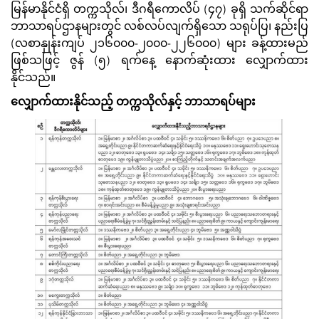
မြန်မာနိုင်ငံရှိ တက္ကသိုလ်၊ ဒီဂရီကောလိပ် (၄၇) ခုရှိ သက်ဆိုင်ရာ
ဘာသာရပ်ဌာနများတွင် လစ်လပ်လျက်ရှိသော သရုပ်ပြ၊ နည်းပြ
(လစာနှုန်းကျပ် ၂၁၆၀၀၀-၂၀၀၀-၂၂၆၀၀၀) များ ခန့်ထားမည်
ဖြစ်သဖြင့် ဇွန် (၅) ရက်နေ့ နောက်ဆုံးထား လျှောက်ထား
နိုင်သည်။
လျှောက်ထားနိုင်သည့် တက္ကသိုလ်နှင့် ဘာသာရပ်များ