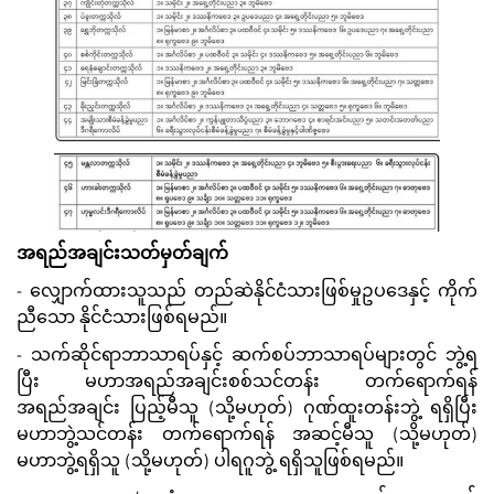
အရည်အချင်းသတ်မှတ်ချက်
- လျှောက်ထားသူသည် တည်ဆဲနိုင်ငံသားဖြစ်မှုဥပဒေနှင့် ကိုက်
ညီသော နိုင်ငံသားဖြစ်ရမည်။
- သက်ဆိုင်ရာဘာသာရပ်နှင့် ဆက်စပ်ဘာသာရပ်များတွင် ဘွဲ့ရ
ပြီး မဟာအရည်အချင်းစစ်သင်တန်း တက်ရောက်ရန်
အရည်အချင်း ပြည့်မီသူ (သို့မဟုတ်) ဂုဏ်ထူးတန်းဘွဲ့ ရရှိပြီး
မဟာဘွဲ့သင်တန်း တက်ရောက်ရန် အဆင့်မီသူ (သို့မဟုတ်)
မဟာဘွဲ့ရရှိသူ (သို့မဟုတ်) ပါရဂူဘွဲ့ ရရှိသူဖြစ်ရမည်။