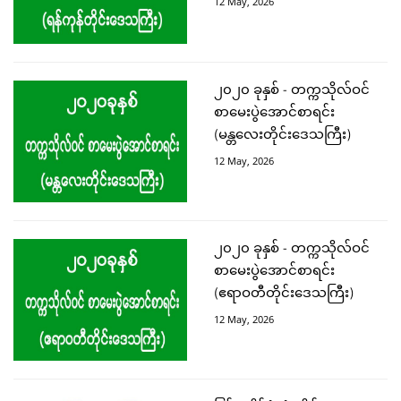
12 May, 2026
၂၀၂၀ ခုနှစ် - တက္ကသိုလ်ဝင်
စာမေးပွဲအောင်စာရင်း
(မန္တလေးတိုင်းဒေသကြီး)
12 May, 2026
၂၀၂၀ ခုနှစ် - တက္ကသိုလ်ဝင်
စာမေးပွဲအောင်စာရင်း
(ဧရာဝတီတိုင်းဒေသကြီး)
12 May, 2026