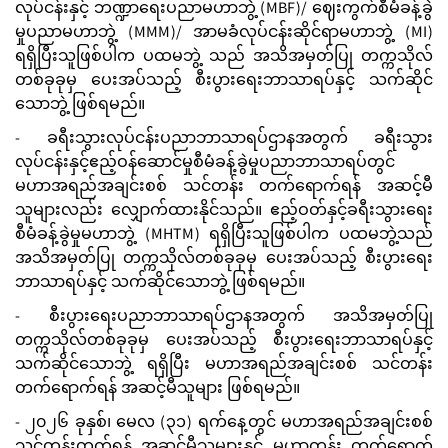
လုပ်ငန်းနှင့် ဘဏ္ဍာရေးပညာမဟာဘွဲ့ (MBF)/ ဈေးကွက်စီမံခန့်ခွဲ
မှုပညာမဟာဘွဲ့ (MMM)/ အာမခံလုပ်ငန်းဆိုင်ရာမဟာဘွဲ့ (MI)
ရရှိပြီးသူဖြစ်ပါက ပထမဘွဲ့ သည် အသိအမှတ်ပြု တက္ကသိုလ်
တစ်ခုခုမှ ပေးအပ်သည့် စီးပွားရေးဘာသာရပ်နှင့် သက်ဆိုင်
သောဘွဲ့ ဖြစ်ရမည်။
- ခရီးသွားလုပ်ငန်းပညာဘာသာရပ်ဌာနအတွက် ခရီးသွား
လုပ်ငန်းနှင့်ဧည့်ဝန်ဆောင်မှုစီမံခန့်ခွဲမှုပညာဘာသာရပ်တွင်
မဟာအရည်အချင်းစစ် သင်တန်း တက်ရောက်ရန် အဆင့်မီ
သူများလည်း လျှောက်ထားနိုင်သည်။ ဧည့်ဝတ်နှင့်ခရီးသွားရေး
စီမံခန့်ခွဲမှုမဟာဘွဲ့ (MHTM) ရရှိပြီးသူဖြစ်ပါက ပထမဘွဲ့သည်
အသိအမှတ်ပြု တက္ကသိုလ်တစ်ခုခုမှ ပေးအပ်သည့် စီးပွားရေး
ဘာသာရပ်နှင့် သက်ဆိုင်သောဘွဲ့ ဖြစ်ရမည်။
- စီးပွားရေးပညာဘာသာရပ်ဌာနအတွက် အသိအမှတ်ပြု
တက္ကသိုလ်တစ်ခုခုမှ ပေးအပ်သည့် စီးပွားရေးဘာသာရပ်နှင့်
သက်ဆိုင်သောဘွဲ့ ရရှိပြီး မဟာအရည်အချင်းစစ် သင်တန်း
တက်ရောက်ရန် အဆင့်မီသူများ ဖြစ်ရမည်။
- ၂၀၂၆ ခုနှစ်၊ မေလ (၃၁) ရက်နေ့တွင် မဟာအရည်အချင်းစစ်
သင်တန်းတက်ရန် အဆင့်မီသူများနှင့် မဟာတန်း တက်ရောက်