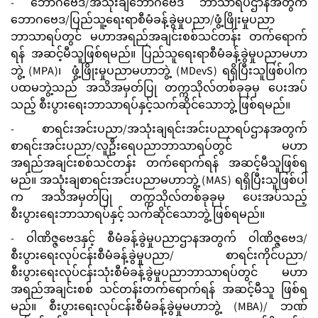
- ဘောဂဗေဒ/အသုံးချဘောဂဗေဒ ဘာသာရပ်ဌာနအတွက်
ဘောဂဗေဒ/ပြည်သူ့ရေးရာစီမံခန့်ခွဲမှုပညာ/ဖွံ့ဖြိုးမှုပညာ
ဘာသာရပ်တွင် မဟာအရည်အချင်းစစ်သင်တန်း တက်ရောက်
ရန် အဆင့်မီသူဖြစ်ရမည်။ ပြည်သူရေးရာစီမံခန့်ခွဲမှုပညာမဟာ
ဘွဲ့ (MPA)၊ ဖွံ့ဖြိုးမှုပညာမဟာဘွဲ့ (MDevS) ရရှိပြီးသူဖြစ်ပါက
ပထမဘွဲ့သည် အသိအမှတ်ပြု တက္ကသိုလ်တစ်ခုခုမှ ပေးအပ်
သည့် စီးပွားရေးဘာသာရပ်နှင့်သက်ဆိုင်သောဘွဲ့ ဖြစ်ရမည်။
- စာရင်းအင်းပညာ/အသုံးချရင်းအင်းပညာရပ်ဌာနအတွက်
စာရင်းအင်းပညာ/လူဦးရေပညာဘာသာရပ်တွင် မဟာ
အရည်အချင်းစစ်သင်တန်း တက်ရောက်ရန် အဆင့်မီသူဖြစ်ရ
မည်။ အသုံးချစာရင်းအင်းပညာမဟာဘွဲ့ (MAS) ရရှိပြီးသူဖြစ်ပါ
က အသိအမှတ်ပြု တက္ကသိုလ်တစ်ခုခုမှ ပေးအပ်သည့်
စီးပွားရေးဘာသာရပ်နှင့် သက်ဆိုင်သောဘွဲ့ ဖြစ်ရမည်။
- ဝါဏိဇ္ဇဗေဒနှင့် စီမံခန့်ခွဲမှုပညာဌာနအတွက် ဝါဏိဇ္ဇဗေဒ/
စီးပွားရေးလုပ်ငန်းစီမံခန့်ခွဲမှုပညာ/ စာရင်းကိုင်ပညာ/
စီးပွားရေးလုပ်ငန်းသုံးစီမံခန့်ခွဲမှုပညာဘာသာရပ်တွင် မဟာ
အရည်အချင်းစစ် သင်တန်းတက်ရောက်ရန် အဆင့်မီသူ ဖြစ်ရ
မည်။ စီးပွားရေးလုပ်ငန်းစီမံခန့်ခွဲမှုမဟာဘွဲ့ (MBA)/ ဘဏ်