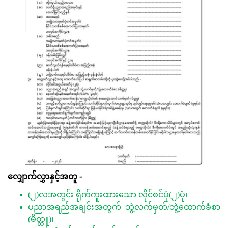
လျှောက်လွှာနှင့်အတူ -
(၂)လအတွင်း ရိုက်ကူးထားသော လိုင်စင်ပုံ(၂)ပုံ၊
ပညာအရည်အချင်းအတွက် ဘွဲ့လက်မှတ်/ဘွဲ့ထောက်ခံစာ
(မိတ္တူ)၊