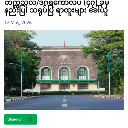
တက္ကသိုလ်/ဒီဂရီကောလိပ် (၄၇) ခုမှ
နည်းပြ၊ သရုပ်ပြ ရာထူးများ ခေါ်ယူ
12 May, 2026