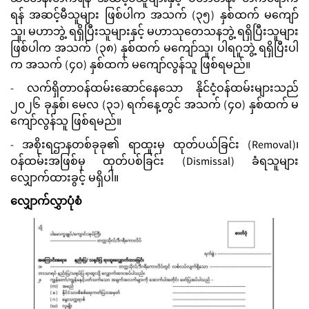
ရန် အဆင့်မီသူများ ဖြစ်ပါက အသက် (၃၅) နှစ်ထက် မကျော်
သူ၊ မဟာဘွဲ့ ရရှိပြီးသူများနှင့် မဟာသုတေသနဘွဲ့ ရရှိပြီးသူများ
ဖြစ်ပါက အသက် (၃၈) နှစ်ထက် မကျော်သူ၊ ပါရဂူဘွဲ့ ရရှိပြီးပါ
က အသက် (၄၀) နှစ်ထက် မကျော်လွန်သူ ဖြစ်ရမည်။
- လက်ရှိတာဝန်ထမ်းဆောင်နေသော နိုင်ငံ့ဝန်ထမ်းများသည်
၂၀၂၆ ခုနှစ်၊ မေလ (၃၁) ရက်နေ့တွင် အသက် (၄၀) နှစ်ထက် မ
ကျော်လွန်သူ ဖြစ်ရမည်။
- အစိုးရဌာနတစ်ခုခု၏ ရာထူးမှ ထုတ်ပယ်ခြင်း (Removal)၊
ဝန်ထမ်းအဖြစ်မှ ထုတ်ပစ်ခြင်း (Dismissal) ခံရသူများ
လျှောက်ထားခွင့် မရှိပါ။
လျှောက်လွှာပုံစံ