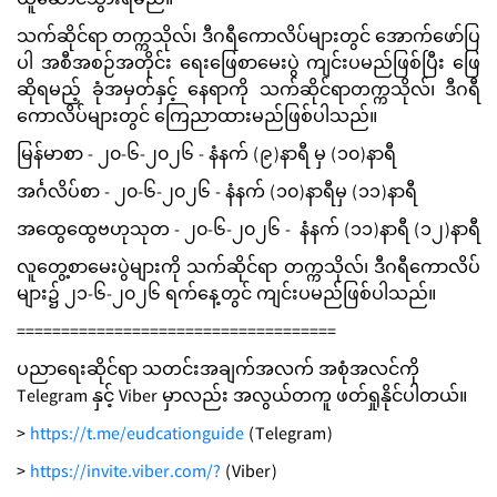
ယူဆောင်သွားရမည်။
သက်ဆိုင်ရာ တက္ကသိုလ်၊ ဒီဂရီကောလိပ်များတွင် အောက်ဖော်ပြ
ပါ အစီအစဉ်အတိုင်း ရေးဖြေစာမေးပွဲ
ကျင်းပမည်ဖြစ်ပြီး ဖြေ
ဆိုရမည့် ခုံအမှတ်နှင့် နေရာကို သက်ဆိုင်ရာတက္ကသိုလ်၊ ဒီဂရီ
ကောလိပ်များတွင် ကြေညာထားမည်ဖြစ်ပါသည်။
မြန်မာစာ - ၂၀-၆-၂၀၂၆ - နံနက် (၉)နာရီ မှ (၁၀)နာရီ
အင်္ဂလိပ်စာ - ၂၀-၆-၂၀၂၆ - နံနက် (၁၀)နာရီမှ (၁၁)နာရီ
အထွေထွေဗဟုသုတ - ၂၀-၆-၂၀၂၆ - နံနက် (၁၁)နာရီ (၁၂)နာရီ
လူတွေ့စာမေးပွဲများကို သက်ဆိုင်ရာ တက္ကသိုလ်၊ ဒီဂရီကောလိပ်
များ၌ ၂၁-၆-၂၀၂၆ ရက်နေ့တွင် ကျင်းပမည်ဖြစ်ပါသည်။
====================================
ပညာရေးဆိုင်ရာ သတင်းအချက်အလက် အစုံအလင်ကို
Telegram နှင့် Viber မှာလည်း အလွယ်တကူ ဖတ်ရှုနိုင်ပါတယ်။
>
https://t.me/eudcationguide
(Telegram)
>
https://invite.viber.com/?
(Viber)