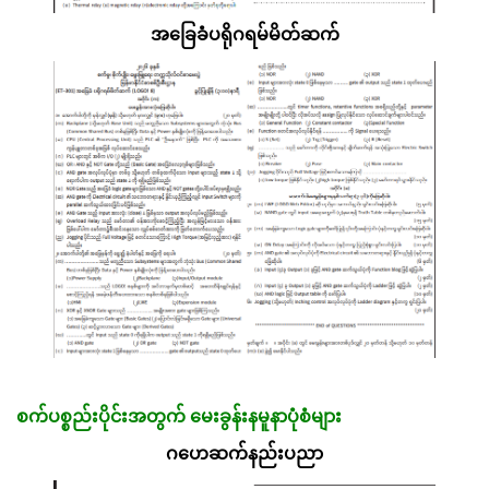
အခြေခံပရိုဂရမ်မိတ်ဆက်
စက်ပစ္စည်းပိုင်းအတွက် မေးခွန်းနမူနာပုံစံများ
ဂဟေဆက်နည်းပညာ