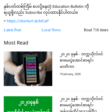
နှစ်ပတ်တစ်ကြိမ် ပေးပို့နေတဲ့ Education Bulletin ကို
ရယူဖို့လည်း Subscribe လုပ်ထားနိုင်ပါတယ်။
>
https://shorturl.at/ktCaP
Latest Post
Local News
Read 716 times
Most Read
၂၀၂၀ ခုနှစ် - တက္ကသိုလ်ဝင်
စာမေးပွဲအောင်စာရင်း
မာတိကာ
19 January, 2026
၂၀၂၀ ခုနှစ် - တက္ကသိုလ်ဝင်
စာမေးပွဲအောင်စာရင်း
(ရန်ကုန်တိုင်းဒေသကြီး)