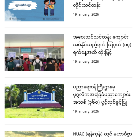
လိုင်းသင်တန်း
19 January, 2026
အဝေးသင်သင်တန်း ကျောင်း
အပ်နိုင်သည့်ရက် ဩဂုတ် (၁၄)
ရက်နေ့အထိ တိုးမြှင့်
19 January, 2026
ပညာရေးဝန်ကြီးဌာနမှ
ပုဂ္ဂလိကအခြေခံပညာကျောင်း
အသစ် (၃၆၀) ဖွင့်လှစ်ခွင့်ပြု
19 January, 2026
NUAC (ရန်ကုန်) တွင် မဟာဝိဇ္ဇာ