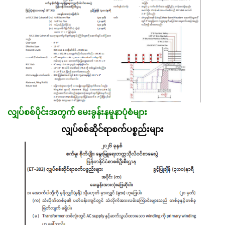
လျှပ်စစ်ပိုင်းအတွက် မေးခွန်းနမူနာပုံစံများ
လျှပ်စစ်ဆိုင်ရာစက်ပစ္စည်းများ