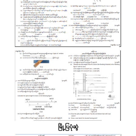
မြို့ပြပုံဆွဲ