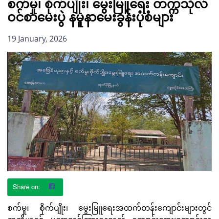
စက်မှု၊ စိုက်ပျိုး၊ မွေးမြူရေး တက္ကသိုလ်
ဝင်စာမေးပွဲ နမူနာမေးခွန်းပုံစံများ
19 January, 2026
စက်မှု၊ စိုက်ပျိုး၊ မွေးမြူရေးအထက်တန်းကျောင်းများတွင်