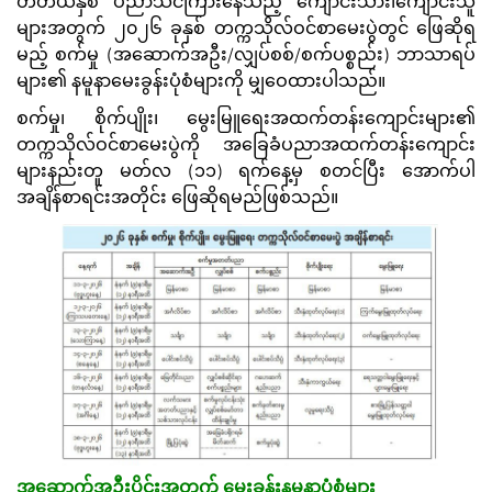
တတိယနှစ် ပညာသင်ကြားနေသည့် ကျောင်းသား၊ကျောင်းသူ
များအတွက် ၂၀၂၆ ခုနှစ် တက္ကသိုလ်ဝင်စာမေးပွဲတွင် ဖြေဆိုရ
မည့် စက်မှု (အဆောက်အဦး/လျှပ်စစ်/စက်ပစ္စည်း) ဘာသာရပ်
များ၏ နမူနာမေးခွန်းပုံစံများကို မျှဝေထားပါသည်။
စက်မှု၊ စိုက်ပျိုး၊ မွေးမြူရေးအထက်တန်းကျောင်းများ၏
တက္ကသိုလ်ဝင်စာမေးပွဲကို အခြေခံပညာအထက်တန်းကျောင်း
များနည်းတူ မတ်လ (၁၁) ရက်နေ့မှ စတင်ပြီး အောက်ပါ
အချိန်စာရင်းအတိုင်း ဖြေဆိုရမည်ဖြစ်သည်။
အဆောက်အဦးပိုင်းအတွက် မေးခွန်းနမူနာပုံစံများ