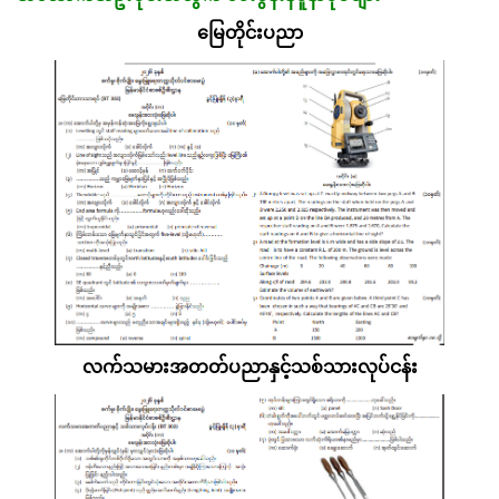
မြေတိုင်းပညာ
လက်သမားအတတ်ပညာနှင့်သစ်သားလုပ်ငန်း