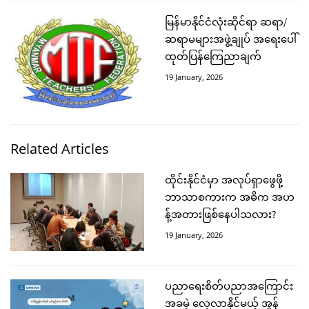
မြန်မာနိုင်ငံလုံးဆိုင်ရာ ဆရာ/
ဆရာမများအဖွဲ့ချုပ် အရေးပေါ်
ထုတ်ပြန်ကြေညာချက်
19 January, 2026
Related Articles
ထိုင်းနိုင်ငံမှာ အလုပ်ရှာဖွေဖို့
ဘာသာစကားက အဓိက အဟ
န့်အတားဖြစ်နေပါသလား?
19 January, 2026
ပညာရေးစိတ်ပညာအကြောင်း
အခမဲ့ လေ့လာနိုင်မယ့် အွန်