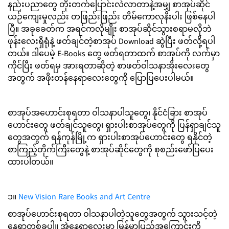
နည်းပညာတွေ တိုးတက်ပြောင်းလဲလာတာနဲ့အမျှ စာအုပ်ဆိုင်
ယဉ်ကျေးမှုလည်း တဖြည်းဖြည်း တိမ်ကောလုနီးပါး ဖြစ်နေပါ
ပြီ။ အခုခေတ်က အရင်ကလိုမျိုး စာအုပ်ဆိုင်သွားစရာမလိုဘဲ
ဖုန်းလေးရှိရုံနဲ့ ဖတ်ချင်တဲ့စာအုပ် Download ဆွဲပြီး ဖတ်လို့ရပါ
တယ်။ ဒါပေမဲ့ E-Books တွေ ဖတ်ရတာထက် စာအုပ်ကို လက်မှာ
ကိုင်ပြီး ဖတ်ရမှ အားရတာဆိုတဲ့ စာဖတ်ဝါသနာအိုးလေးတွေ
အတွက် အဖိုးတန်နေရာလေးတွေကို ပြောပြပေးပါမယ်။
စာအုပ်အဟောင်းစုရတာ ဝါသနာပါသူတွေ၊ နိုင်ငံခြား စာအုပ်
ဟောင်းတွေ ဖတ်ချင်သူတွေ၊ ရှားပါးစာအုပ်တွေကို ပြန်ရှာချင်သူ
တွေအတွက် ရန်ကုန်မြို့က ရှားပါးစာအုပ်ဟောင်းတွေ ရနိုင်တဲ့
စာကြည့်တိုက်ကြီးတွေနဲ့ စာအုပ်ဆိုင်တွေကို စုစည်းဖော်ပြပေး
ထားပါတယ်။
၁။
New Vision Rare Books and Art Centre
စာအုပ်ဟောင်းစုရတာ ဝါသနာပါတဲ့သူတွေအတွက် သွားသင့်တဲ့
နေရာတစ်ခုပါ။ အဲ့နေရာလေးမှာ မြန်မာပြည်အကြောင်းကို