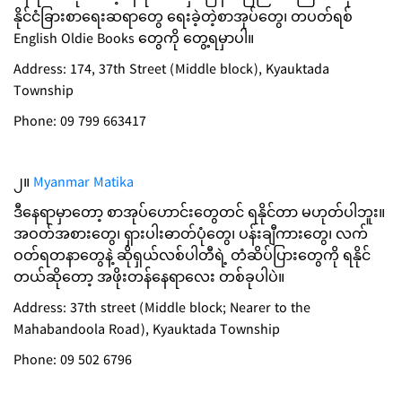
နိုင်ငံခြားစာရေးဆရာတွေ ရေးခဲ့တဲ့စာအုပ်တွေ၊ တပတ်ရစ်
English Oldie Books တွေကို တွေ့ရမှာပါ။
Address: 174, 37th Street (Middle block), Kyauktada
Township
Phone: 09 799 663417
၂။
Myanmar Matika
ဒီနေရာမှာတော့ စာအုပ်ဟောင်းတွေတင် ရနိုင်တာ မဟုတ်ပါဘူး။
အဝတ်အစားတွေ၊ ရှားပါးဓာတ်ပုံတွေ၊ ပန်းချီကားတွေ၊ လက်
ဝတ်ရတနာတွေနဲ့ ဆိုရှယ်လစ်ပါတီရဲ့ တံဆိပ်ပြားတွေကို ရနိုင်
တယ်ဆိုတော့ အဖိုးတန်နေရာလေး တစ်ခုပါပဲ။
Address: 37th street (Middle block; Nearer to the
Mahabandoola Road), Kyauktada Township
Phone: 09 502 6796