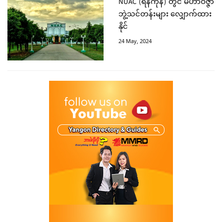
NUAC (ရန်ကုန်) တွင် မဟာဝိဇ္ဇာ
ဘွဲ့သင်တန်းများ လျှောက်ထား
နိုင်
24 May, 2024