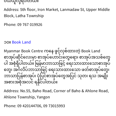
ဝယ်ယူလို့ရပါတယ်။
Address: 5th floor, Iron Market, Lanmadaw St, Upper Middle
Block, Latha Township
Phone: 09 767 019926
၁၀။
B
ook Land
Myanmar Book Centre ကနေ ဖွင့်လှစ်ထားတဲ့ Book Land
စာအုပ်ဆိုင်လေးမှာ စာအုပ်ဟောင်းတွေရော၊ စာအုပ်အသစ်တွေ
ပါ အစုံရှိပါတယ်။ မြန်မာဘာသာ‌ဖြင့် ရေးသားထားသောစာအုပ်
တွေ၊ အင်္ဂလိပ်ဘာသာဖြင့် ရေးသားထားသော ဖတ်စာအုပ်တွေ၊
ဘာသာပြန်စာအုပ်၊ ပုံပြင်စာအုပ်တွေအပြင် သုတ၊ ရသ အမျိုး
အစားအစုံအလင် ရနိုင်ပါတယ်။
Address: No.55, Baho Road, Corner of Baho & Ahlone Road,
Ahlone Township, Yangon
Phone: 09 420144706, 09 73015993