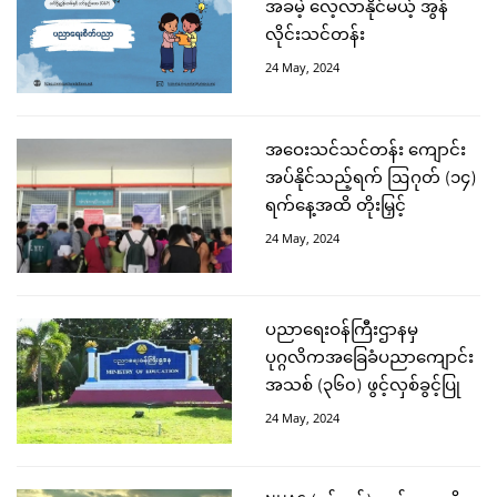
အခမဲ့ လေ့လာနိုင်မယ့် အွန်
လိုင်းသင်တန်း
24 May, 2024
အဝေးသင်သင်တန်း ကျောင်း
အပ်နိုင်သည့်ရက် ဩဂုတ် (၁၄)
ရက်နေ့အထိ တိုးမြှင့်
24 May, 2024
ပညာရေးဝန်ကြီးဌာနမှ
ပုဂ္ဂလိကအခြေခံပညာကျောင်း
အသစ် (၃၆၀) ဖွင့်လှစ်ခွင့်ပြု
24 May, 2024