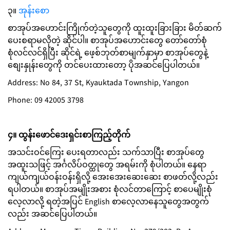
၃။
အုန်းစော
စာအုပ်အဟောင်းကြိုက်တဲ့သူတွေကို ထူးထူးခြားခြား မိတ်ဆက်
ပေးစရာမလိုတဲ့ ဆိုင်ပါ။ စာအုပ်အဟောင်းတွေ တော်တော်စုံ
စုံလင်လင်ရှိပြီး ဆိုင်ရဲ့ ဖေ့စ်ဘုတ်စာမျက်နှာမှာ စာအုပ်တွေနဲ့
စျေးနှုန်းတွေကို တင်ပေးထားတော့ ပိုအဆင်ပြေပါတယ်။
Address: No 84, 37 St, Kyauktada Township, Yangon
Phone: 09 42005 3798
၄။ ထွန်းဖောင်ဒေးရှင်းစာကြည့်တိုက်
အသင်းဝင်ကြေး ပေးရတာလည်း သက်သာပြီး စာအုပ်တွေ
အထူးသဖြင့် အင်္ဂလိပ်ဝတ္ထုတွေ အရမ်းကို စုံပါတယ်။ နေရာ
ကျယ်ကျယ်ဝန်းဝန်းရှိလို့ အေးအေးဆေးဆေး စာဖတ်လို့လည်း
ရပါတယ်။ စာအုပ်အမျိုးအစား စုံလင်တာကြောင့် စာပေမျိုးစုံ
လေ့လာလို့ ရတဲ့အပြင် English စာလေ့လာနေသူတွေအတွက်
လည်း အဆင်ပြေပါတယ်။