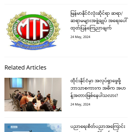
မြန်မာနိုင်ငံလုံးဆိုင်ရာ ဆရာ/
ဆရာမများအဖွဲ့ချုပ် အရေးပေါ်
ထုတ်ပြန်ကြေညာချက်
24 May, 2024
Related Articles
ထိုင်းနိုင်ငံမှာ အလုပ်ရှာဖွေဖို့
ဘာသာစကားက အဓိက အဟ
န့်အတားဖြစ်နေပါသလား?
24 May, 2024
ပညာရေးစိတ်ပညာအကြောင်း