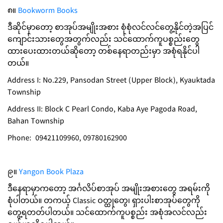
၈။
Bookworm Books
ဒီဆိုင်မှာတော့ စာအုပ်အမျိုးအစား စုံစုံလင်လင်တွေ့နိုင်တဲ့အပြင်
ကျောင်းသားတွေအတွက်လည်း သင်ထောက်ကူပစ္စည်းတွေ
ထားပေးထားတယ်ဆိုတော့ တစ်နေရာတည်းမှာ အစုံရနိုင်ပါ
တယ်။
Address I: No.229, Pansodan Street (Upper Block), Kyauktada
Township
Address II: Block C Pearl Condo, Kaba Aye Pagoda Road,
Bahan Township
Phone: 09421109960, 09780162900
၉။
Yangon Book Plaza
ဒီနေရာမှာကတော့ အင်္ဂလိပ်စာအုပ် အမျိုးအစားတွေ အရမ်းကို
စုံပါတယ်။ တကယ့် Classic ဝတ္ထုတွေ၊ ရှားပါးစာအုပ်တွေကို
တွေ့ရတတ်ပါတယ်။ သင်ထောက်ကူပစ္စည်း အစုံအလင်လည်း