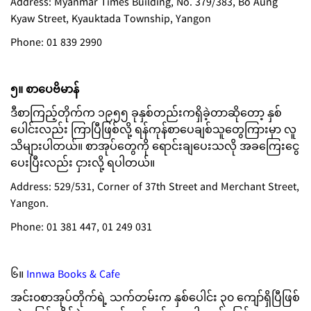
Address: Myanmar Times Building, No. 379/383, Bo Aung
Kyaw Street, Kyauktada Township, Yangon
Phone: 01 839 2990
၅။ စာပေဗိမာန်
ဒီစာကြည့်တိုက်က ၁၉၅၅ ခုနှစ်တည်းကရှိခဲ့တာဆိုတော့ နှစ်
ပေါင်းလည်း ကြာပြီဖြစ်လို့ ရန်ကုန်စာပေချစ်သူတွေကြားမှာ လူ
သိများပါတယ်။ စာအုပ်တွေကို ရောင်းချပေးသလို အခကြေးငွေ
ပေးပြီးလည်း ငှားလို့ ရပါတယ်။
Address: 529/531, Corner of 37th Street and Merchant Street,
Yangon.
Phone: 01 381 447, 01 249 031
၆။
Innwa Books & Cafe
အင်း၀စာအုပ်တိုက်ရဲ့ သက်တမ်းက နှစ်ပေါင်း ၃၀ ကျော်ရှိပြီဖြစ်