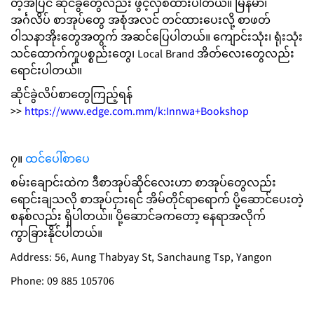
တဲ့အပြင် ဆိုင်ခွဲတွေလည်း ဖွင့်လှစ်ထားပါတယ်။ မြန်မာ၊
အင်္ဂလိပ် စာအုပ်တွေ အစုံအလင် တင်ထားပေးလို့ စာဖတ်
ဝါသနာအိုးတွေအတွက် အဆင်ပြေပါတယ်။ ကျောင်းသုံး၊ ရုံးသုံး
သင်ထောက်ကူပစ္စည်းတွေ၊ Local Brand အိတ်လေးတွေလည်း
ရောင်းပါတယ်။
ဆိုင်ခွဲလိပ်စာတွေကြည့်ရန်
>>
https://www.edge.com.mm/k:Innwa+Bookshop
၇။
ထင်ပေါ်စာပေ
စမ်းချောင်းထဲက ဒီစာအုပ်ဆိုင်လေးဟာ စာအုပ်တွေလည်း
ရောင်းချသလို စာအုပ်ငှားရင် အိမ်တိုင်ရာရောက် ပို့ဆောင်ပေးတဲ့
စနစ်လည်း ရှိပါတယ်။ ပို့ဆောင်ခကတော့ နေရာအလိုက်
ကွာခြားနိုင်ပါတယ်။
Address: 56, Aung Thabyay St, Sanchaung Tsp, Yangon
Phone: 09 885 105706