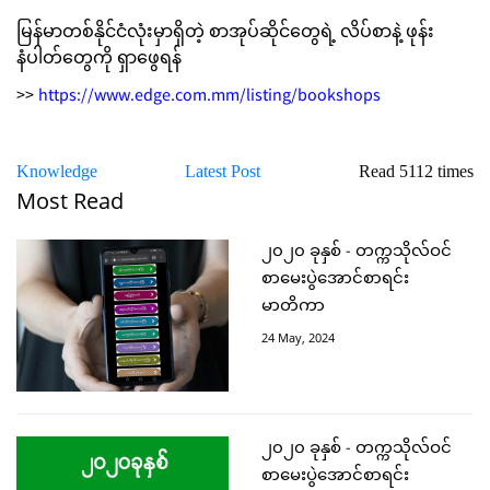
မြန်မာတစ်နိုင်ငံလုံးမှာရှိတဲ့ စာအုပ်ဆိုင်တွေရဲ့ လိပ်စာနဲ့ ဖုန်း
နံပါတ်တွေကို ရှာဖွေရန်
>>
https://www.edge.com.mm/listing/bookshops
Knowledge
Latest Post
Read 5112 times
Most Read
၂၀၂၀ ခုနှစ် - တက္ကသိုလ်ဝင်
စာမေးပွဲအောင်စာရင်း
မာတိကာ
24 May, 2024
၂၀၂၀ ခုနှစ် - တက္ကသိုလ်ဝင်
စာမေးပွဲအောင်စာရင်း