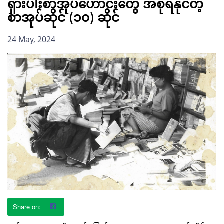
ရှားပါးစာအုပ်ဟောင်းတွေ အစုံရနိုင်တဲ့
စာအုပ်ဆိုင် (၁၀) ဆိုင်
24 May, 2024