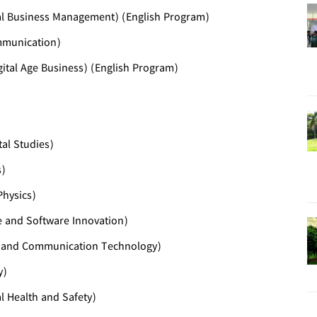
nal Business Management) (English Program)
mmunication)
igital Age Business) (English Program)
al Studies)
s)
Physics)
e and Software Innovation)
n and Communication Technology)
y)
l Health and Safety)