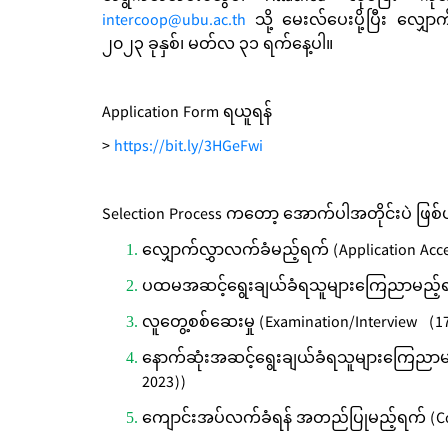
intercoop@ubu.ac.th
သို့ မေးလ်ပေးပို့ပြီး လျှ
၂၀၂၃ ခုနှစ်၊ မတ်လ ၃၁ ရက်နေ့ပါ။
Application Form ရယူရန်
>
https://bit.ly/3HGeFwi
Selection Process ကတော့ အောက်ပါအတိုင်းပဲ ဖြစ
လျှောက်လွှာလက်ခံမည့်ရက် (Application Acc
ပထမအဆင့်ရွေးချယ်ခံရသူများကြေညာမည့်ရက် (
လူတွေ့စစ်ဆေးမှု (Examination/Interview (17
နောက်ဆုံးအဆင့်ရွေးချယ်ခံရသူများကြေညာမည့
2023))
ကျောင်းအပ်လက်ခံရန် အတည်ပြုမည့်ရက် (Confir