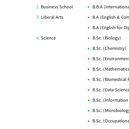
Business School
B.B.A (Internatio
Liberal Arts
B.A (English & Co
B.A (English for D
Science
B.Sc. (Biology)
B.Sc. (Chemistry)
B.Sc. (Environment
B.Sc. (Mathematic
B.Sc. (Biomedical 
B.Sc. (Data Scienc
B.Sc. (Informatio
B.Sc. (Microbiolog
B.Sc. (Occupationa