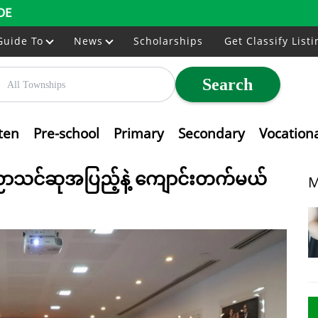
DE
Guide To
News
Scholarships
Get Classify Listi
Search
ten
Pre-school
Primary
Secondary
Vocation
ာ ပညာသင်ဆုအပြည့်နဲ့ ကျောင်းတက်မယ်
M