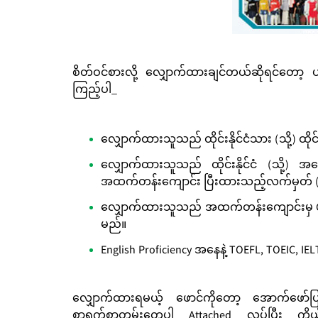
စိတ်ဝင်စားလို့ လျှောက်ထားချင်တယ်ဆိုရင်တေ
ကြည့်ပါ_
လျှောက်ထားသူသည် ထိုင်းနိုင်ငံသား (သို့) ထိုင
လျှောက်ထားသူသည် ထိုင်းနိုင်ငံ (သို့) အမ
အထက်တန်းကျောင်း ပြီးထားသည့်လက်မှတ် (Hi
လျှောက်ထားသူသည် အထက်တန်းကျောင်းမှ GPA 
မည်။
English Proficiency အနေနဲ့ TOEFL, TOEIC, I
လျှောက်ထားရမယ့် ဖောင်ကိုတော့ အောက်ဖော်ပ
စာရွက်စာတမ်းတွေပါ Attached လုပ်ပြီး ကို