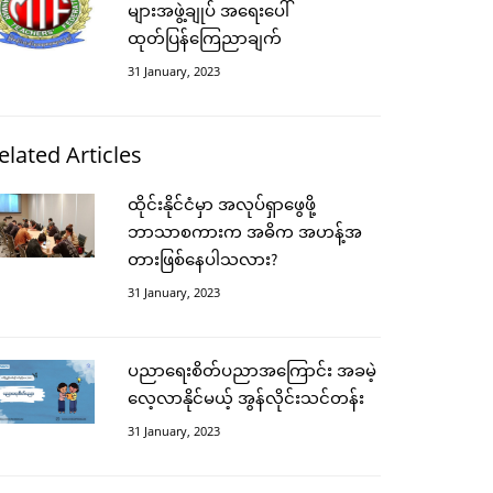
များအဖွဲ့ချုပ် အရေးပေါ်
ထုတ်ပြန်ကြေညာချက်
31 January, 2023
elated Articles
ထိုင်းနိုင်ငံမှာ အလုပ်ရှာဖွေဖို့
ဘာသာစကားက အဓိက အဟန့်အ
တားဖြစ်နေပါသလား?
31 January, 2023
ပညာရေးစိတ်ပညာအကြောင်း အခမဲ့
လေ့လာနိုင်မယ့် အွန်လိုင်းသင်တန်း
31 January, 2023