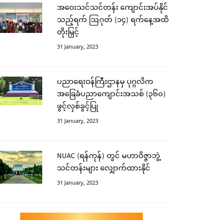
အဝေးသင်သင်တန်း ကျောင်းအပ်နိုင်
သည့်ရက် ဩဂုတ် (၁၄) ရက်နေ့အထိ
တိုးမြှင့်
31 January, 2023
ပညာရေးဝန်ကြီးဌာနမှ ပုဂ္ဂလိက
အခြေခံပညာကျောင်းအသစ် (၃၆၀)
ဖွင့်လှစ်ခွင့်ပြု
31 January, 2023
NUAC (ရန်ကုန်) တွင် မဟာဝိဇ္ဇာဘွဲ့
သင်တန်းများ လျှောက်ထားနိုင်
31 January, 2023