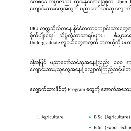
ဒီတစ်ခေါက်မှာလည်း ထိုင်းနိုင်ငံအခြေစိုက် Ubon 
ကျောင်းသားတွေအတွက် ပညာတော်သင်ဆု လျှောက်ထားန
URU တက္ကသိုလ်ကနေ နိုင်ငံတကာကျောင်းသားတွေ
စိုက်ပျိုးရေး၊ သိပ္ပံတွဲဘာသာရပ်များ၊၊ စီးပွားရေး
Undergraduate လူငယ်တွေအတွက် တကယ့်ကို မဟာ
ဒါ့အပြင် ပညာတော်သင်ဆုအနေနဲ့လည်း ၁၀၀ ရာခိုင
ကျောင်းသား/သူတွေအနေနဲ့ လျှောက်ကြည့်သင့်ပါ
လျှောက်ထားနိုင်တဲ့ Program တွေကို အောက်အသေ
Agriculture
B.Sc. (Agriculture)
B.Sc. (Food Techn