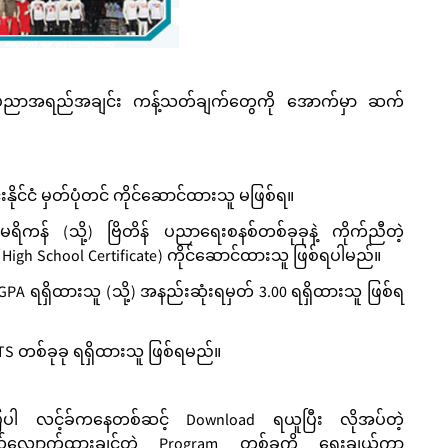
ာ့ ပညာအရည်အချင်း ကန့်သတ်ချက်တွေကို အောက်မှာ ဆက်
်းနိုင်ငံ မှတ်ပုံတင် ကိုင်ဆောင်ထားသူ မဖြစ်ရ။
ေရိကန် (သို့) ဗြိတိန် ပညာရေးစနစ်တစ်ခုခုနဲ့ ကိုက်ညီတဲ့
gh School Certificate) ကိုင်ဆောင်ထားသူ ဖြစ်ရပါမည်။
ရရှိထားသူ (သို့) အနည်းဆုံးရမှတ် 3.00 ရရှိထားသူ ဖြစ်ရ
ELTS တစ်ခုခု ရရှိထားသူ ဖြစ်ရမည်။
ြပါ လင့်ခ်ကနေတစ်ဆင့် Download ရယူပြီး လိုအပ်တဲ့
ယ်လျှောက်ထားချင်တဲ့ Program တစ်ခုကို ရွေးချယ်ကာ