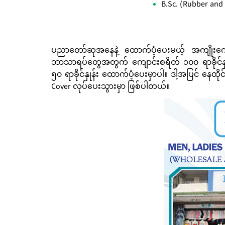
B.Sc. (Rubber and
ပညာတော်ဆုအနေနဲ့ ထောက်ပံ့ပေးမယ့် အကျိုးကျေး
ဘာသာရပ်တွေအတွက် ကျောင်းစရိတ် ၁၀၀ ရာခိုင်နှု
၅၀ ရာခိုင်နှုန်း ထောက်ပံ့ပေးမှာပါ။ ဒါ့အပြင် နေထို
Cover လုပ်ပေးသွားမှာ ဖြစ်ပါတယ်။