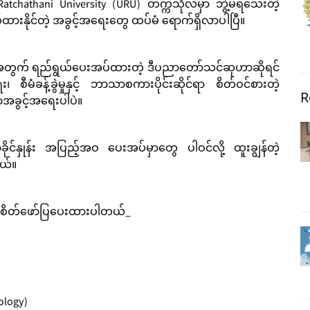
Ratchathani University (URU) တက္ကသိုလ်မှာ ဘွဲ့မရသေးတဲ့
ိုင်တဲ့ အခွင့်အရေးတွေ ထပ်မံ ရောက်ရှိလာပါပြီ။
အတွက် ရည်ရွယ်ပေးအပ်ထားတဲ့ ဒီပညာတော်သင်ဆုဟာဆိုရင်
၊ စီမံခန့်ခွဲမှုနှင့် ဘာသာစကားပိုင်းဆိုင်ရာ စိတ်ဝင်စားတဲ့
R
အခွင့်အရေးပါပဲ။
်နှုန်း အပြည့်အဝ ပေးအပ်မှာတွေ ပါဝင်လို့ ထူးချွန်တဲ့
တယ်။
းစိတ်ဖော်ပြပေးထားပါတယ်_
ology)