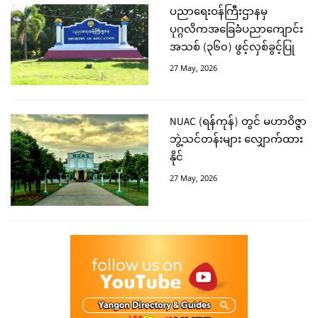
ပညာရေးဝန်ကြီးဌာနမှ
ပုဂ္ဂလိကအခြေခံပညာကျောင်း
အသစ် (၃၆၀) ဖွင့်လှစ်ခွင့်ပြု
27 May, 2026
NUAC (ရန်ကုန်) တွင် မဟာဝိဇ္ဇာ
ဘွဲ့သင်တန်းများ လျှောက်ထား
နိုင်
27 May, 2026