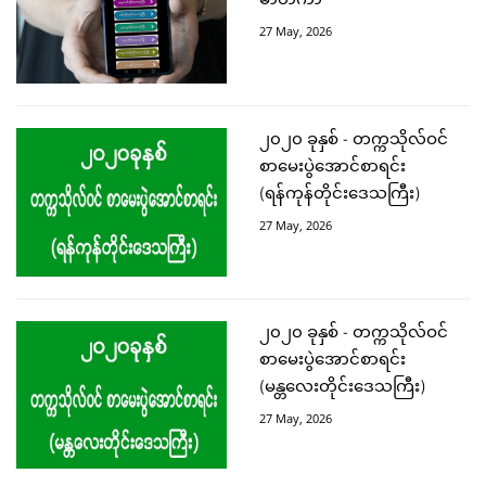
မာတိကာ
27 May, 2026
၂၀၂၀ ခုနှစ် - တက္ကသိုလ်ဝင်
စာမေးပွဲအောင်စာရင်း
(ရန်ကုန်တိုင်းဒေသကြီး)
27 May, 2026
၂၀၂၀ ခုနှစ် - တက္ကသိုလ်ဝင်
စာမေးပွဲအောင်စာရင်း
(မန္တလေးတိုင်းဒေသကြီး)
27 May, 2026