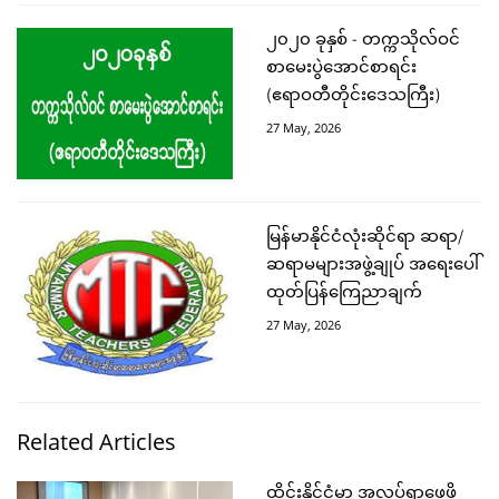
၂၀၂၀ ခုနှစ် - တက္ကသိုလ်ဝင်
စာမေးပွဲအောင်စာရင်း
(ဧရာဝတီတိုင်းဒေသကြီး)
27 May, 2026
မြန်မာနိုင်ငံလုံးဆိုင်ရာ ဆရာ/
ဆရာမများအဖွဲ့ချုပ် အရေးပေါ်
ထုတ်ပြန်ကြေညာချက်
27 May, 2026
Related Articles
ထိုင်းနိုင်ငံမှာ အလုပ်ရှာဖွေဖို့