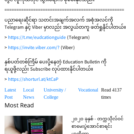
တွင် လူကိုယ်တိုင် သွားရောက် စုံစမ်းနိုင်သည်။
==================================================
ပညာရေးဆိုင်ရာ သတင်းအချက်အလက် အစုံအလင်ကို
Telegram နှင့် Viber မှာလည်း အလွယ်တကူ ဖတ်ရှုနိုင်ပါတယ်။
>
https://t.me/eudcationguide
(Telegram)
>
https://invite.viber.com/?
(Viber)
နှစ်ပတ်တစ်ကြိမ် ပေးပို့နေတဲ့ Education Bulletin ကို
ရယူဖို့လည်း Subscribe လုပ်ထားနိုင်ပါတယ်။
>
https://shorturl.at/ktCaP
Latest
Local
University /
Vocational
Read 4137
Post
News
College
times
Most Read
၂၀၂၀ ခုနှစ် - တက္ကသိုလ်ဝင်
စာမေးပွဲအောင်စာရင်း