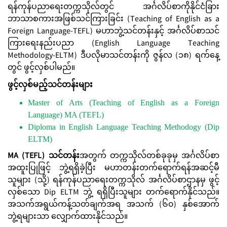
ရန်ကုန်ပညာရေးတက္ကသိုလ်တွင် အင်္ဂလိပ်စာကိုနိုင်ငံခြား
ဘာသာစကားအဖြစ်သင်ကြားခြင်း (Teaching of English as a
Foreign Language-TEFL) မဟာဘွဲ့သင်တန်းနှင့် အင်္ဂလိပ်စာသင်
ကြားရေးနည်းပညာ (English Language Teaching
Methodology-ELTM) ဒီပလိုမာသင်တန်းကို ဇွန်လ (၁၈) ရက်နေ့
တွင် ဖွင့်လှစ်ပါမည်။
ဖွင့်လှစ်မည့်သင်တန်းများ
Master of Arts (Teaching of English as a Foreign
Language) MA (TEFL)
Diploma in English Language Teaching Methodogy (Dip
ELTM)
MA (TEFL) သင်တန်း
အတွက် တက္ကသိုလ်တစ်ခုခုမှ အင်္ဂလိပ်စာ
အထူးပြုဖြင့် ဘွဲ့ရရှိခဲ့ပြီး မဟာတန်းတက်ရောက်ရန်အဆင့်မီ
သူများ (သို့) ရန်ကုန်ပညာရေးတက္ကသိုလ် အင်္ဂလိပ်စာဌာနမှ ဖွင့်
လှစ်သော Dip ELTM ဘွဲ့ ရရှိပြီးသူများ တက်ရောက်နိုင်သည်။
အသက်အရွယ်ကန့်သတ်ချက်အရ အသက် (၆၀) နှစ်အောက်
ဘွဲ့ရများသာ လျှောက်ထားနိုင်သည်။