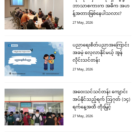
ဘာသာစကားက အဓိက အဟ
န့်အတားဖြစ်နေပါသလား?
27 May, 2026
ပညာရေးစိတ်ပညာအကြောင်း
အခမဲ့ လေ့လာနိုင်မယ့် အွန်
လိုင်းသင်တန်း
27 May, 2026
အဝေးသင်သင်တန်း ကျောင်း
အပ်နိုင်သည့်ရက် ဩဂုတ် (၁၄)
ရက်နေ့အထိ တိုးမြှင့်
27 May, 2026