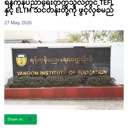
ရန်ကုန်ပညာရေးတက္ကသိုလ်တွင် TEFL
နှင့် ELTM သင်တန်းတို့ကို ဖွင့်လှစ်မည်
27 May, 2026