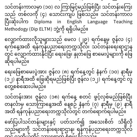
သင်တန်းကာလမှာ (၁၀) လ ကြာမြင့်မည်ဖြစ်ပြီး သင်တန်းကြေး
သည် တစ်လကို (၄) သောင်းကျပ် ဖြစ်သည်။ သင်တန်းကာလ
ပြီးဆုံးပါက Diploma in English Language Teaching
Methodogy (Dip ELTM) ဘွဲ့ကို ရရှိပါမည်။
လျှောက်ထားလိုသူများသည် မေလ (၂၉) ရက်နေ့မှ ဇွန်လ (၄)
ရက်နေ့အထိ ရန်ကုန်ပညာရေးတက္ကသိုလ်၊ သင်တန်းရေးရာဌာန
တွင် လျှောက်ထားနိုင်ပြီး ရေးဖြေ၊ နှုတ်ဖြေ စာမေးပွဲများကို ဖြေ
ဆိုရပါမည်။
ရေးဖြေစာမေးပွဲအား ဇွန်လ (၈) ရက်နေ့တွင် နံနက် (၁၀) နာရီမှ
(၁၂) နာရီအထိ ဖြေဆိုရမည်ဖြစ်ပြီး ဇွန်လ (၁၂) ရက်နေ့တွင် လူ
တွေ့စစ်ဆေးပါမည်။
သင်တန်းအား ဇွန်လ (၁၈) ရက်နေ့ စတင် ဖွင့်လှစ်မည်ဖြစ်ပြီး
တနင်္လာမှ သောကြာနေ့အထိ နေ့စဉ် နံနက် (၇) နာရီမှ (၉) နာရီ
အထိ ရန်ကုန်ပညာရေးတက္ကသိုလ်တွင် တက်ရောက်ရပါမည်။
ဖော်ပြပါသင်တန်းများနှင့် ပတ်သက်၍ အသေးစိတ် သိရှိလို
သည်များကို သင်တန်းရေးရာဌာန၊ ရန်ကုန်ပညာရေးတက္ကသိုလ်