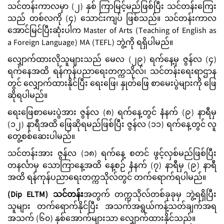
သင်တန်းကာလမှာ (၂) နှစ် ကြာမြင့်မည်ဖြစ်ပြီး သင်တန်းကြေး
သည် တစ်လကို (၄) သောင်းကျပ် ဖြစ်သည်။ သင်တန်းကာလ
အောင်မြင်ပြီးဆုံးပါက Master of Arts (Teaching of English as
a Foreign Language) MA (TEFL) ဘွဲ့ကို ရရှိပါမည်။
လျှောက်ထားလိုသူများသည် မေလ (၂၉) ရက်နေ့မှ ဇွန်လ (၄)
ရက်နေအထိ ရန်ကုန်ပညာရေးတက္ကသိုလ်၊ သင်တန်းရေးရာဌာန
တွင် လျှောက်ထားနိုင်ပြီး ရေးဖြေ၊ နှုတ်ဖြေ စာမေးပွဲများကို ဖြေ
ဆိုရပါမည်။
ရေးဖြေစာမေးပွဲအား ဇွန်လ (၈) ရက်နေ့တွင် နံနက် (၉) နာရီမှ
(၁၂) နာရီအထိ ဖြေဆိုရမည်ဖြစ်ပြီး ဇွန်လ (၁၁) ရက်နေ့တွင် လူ
တွေ့စစ်ဆေးပါမည်။
သင်တန်းအား ဇွန်လ (၁၈) ရက်နေ့ စတင် ဖွင့်လှစ်မည်ဖြစ်ပြီး
တနင်္လာမှ သောကြာနေ့အထိ နေ့စဉ် နံနက် (၇) နာရီမှ (၉) နာရီ
အထိ ရန်ကုန်ပညာရေးတက္ကသိုလ်တွင် တက်ရောက်ရပါမည်။
(Dip ELTM) သင်တန်း
အတွက် တက္ကသိုလ်တစ်ခုခုမှ ဘွဲ့ရရှိပြီး
သူများ တက်ရောက်နိုင်ပြီး အသက်အရွယ်ကန့်သတ်ချက်အရ
အသက် (၆၀) နှစ်အောက်များသာ လျှောက်ထားနိုင်သည်။