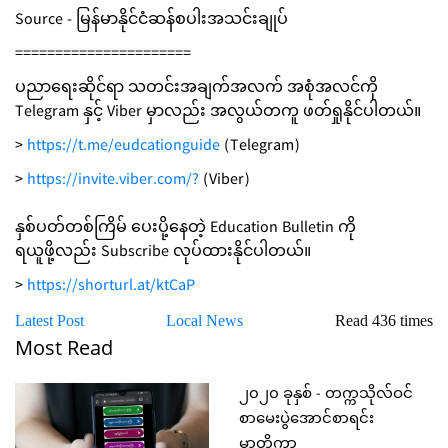
Source - မြန်မာနိုင်ငံဆန်စပါးအသင်းချုပ်
======================
ပညာရေးဆိုင်ရာ သတင်းအချက်အလက် အစုံအလင်ကို
Telegram နှင့် Viber မှာလည်း အလွယ်တကူ ဖတ်ရှုနိုင်ပါတယ်။
>
https://t.me/eudcationguide
(Telegram)
>
https://invite.viber.com/?
(Viber)
နှစ်ပတ်တစ်ကြိမ် ပေးပို့နေတဲ့ Education Bulletin ကို
ရယူဖို့လည်း Subscribe လုပ်ထားနိုင်ပါတယ်။
>
https://shorturl.at/ktCaP
Latest Post
Local News
Read 436 times
Most Read
၂၀၂၀ ခုနှစ် - တက္ကသိုလ်ဝင်
စာမေးပွဲအောင်စာရင်း
မာတိကာ