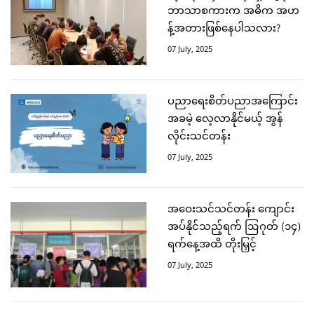
ဘာသာစကားက အဓိက အဟ
န့်အတားဖြစ်နေပါသလား?
07 July, 2025
ပညာရေးစိတ်ပညာအကြောင်း
အခမဲ့ လေ့လာနိုင်မယ့် အွန်
လိုင်းသင်တန်း
07 July, 2025
အဝေးသင်သင်တန်း ကျောင်း
အပ်နိုင်သည့်ရက် ဩဂုတ် (၁၄)
ရက်နေ့အထိ တိုးမြှင့်
07 July, 2025