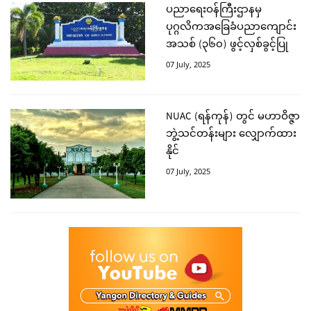
ပညာရေးဝန်ကြီးဌာနမှ
ပုဂ္ဂလိကအခြေခံပညာကျောင်း
အသစ် (၃၆၀) ဖွင့်လှစ်ခွင့်ပြု
07 July, 2025
NUAC (ရန်ကုန်) တွင် မဟာဝိဇ္ဇာ
ဘွဲ့သင်တန်းများ လျှောက်ထား
နိုင်
07 July, 2025