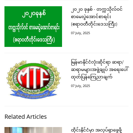
၂၀၂၀ ခုနှစ် - တက္ကသိုလ်ဝင်
စာမေးပွဲအောင်စာရင်း
(ဧရာဝတီတိုင်းဒေသကြီး)
07 July, 2025
မြန်မာနိုင်ငံလုံးဆိုင်ရာ ဆရာ/
ဆရာမများအဖွဲ့ချုပ် အရေးပေါ်
ထုတ်ပြန်ကြေညာချက်
07 July, 2025
Related Articles
ထိုင်းနိုင်ငံမှာ အလုပ်ရှာဖွေဖို့