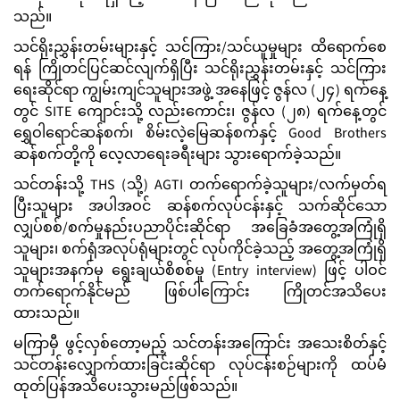
သည်။
သင်ရိုးညွှန်းတမ်းများနှင့် သင်ကြား/သင်ယူမှုများ ထိရောက်စေ
ရန် ကြိုတင်ပြင်ဆင်လျက်ရှိပြီး သင်ရိုးညွှန်းတမ်းနှင့် သင်ကြား
ရေးဆိုင်ရာ ကျွမ်းကျင်သူများအဖွဲ့ အနေဖြင့် ဇွန်လ (၂၄) ရက်နေ့
တွင် SITE ကျောင်းသို့ လည်းကောင်း၊ ဇွန်လ (၂၈) ရက်နေ့တွင်
ရွှေဝါရောင်ဆန်စက်၊ စိမ်းလဲ့မြေဆန်စက်နှင့် Good Brothers
ဆန်စက်တို့ကို လေ့လာရေးခရီးများ သွားရောက်ခဲ့သည်။
သင်တန်းသို့ THS (သို့) AGTI တက်ရောက်ခဲ့သူများ/လက်မှတ်ရ
ပြီးသူများ အပါအဝင် ဆန်စက်လုပ်ငန်းနှင့် သက်ဆိုင်သော
လျှပ်စစ်/စက်မှုနည်းပညာပိုင်းဆိုင်ရာ အခြေခံအတွေ့အကြုံရှိ
သူများ၊ စက်ရုံအလုပ်ရုံများတွင် လုပ်ကိုင်ခဲ့သည့် အတွေ့အကြုံရှိ
သူများအနက်မှ ရွေးချယ်စိစစ်မှု (Entry interview) ဖြင့် ပါဝင်
တက်ရောက်နိုင်မည် ဖြစ်ပါကြောင်း ကြိုတင်အသိပေး
ထားသည်။
မကြာမှီ ဖွင့်လှစ်တော့မည့် သင်တန်းအကြောင်း အသေးစိတ်နှင့်
သင်တန်းလျှောက်ထားခြင်းဆိုင်ရာ လုပ်ငန်းစဉ်များကို ထပ်မံ
ထုတ်ပြန်အသိပေးသွားမည်ဖြစ်သည်။