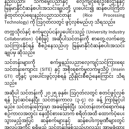
နည်းပညာ၊ သက်မွေးပညာနှင့် လေ့ကျင့်ရေးဦးစီးဌာနနှင့်
မြန်မာနိုင်ငံဆန်စပါးအသင်းချုပ်တို့ ပူးပေါင်း၍ ဆန်စပါးကြိတ်
ခွဲထုတ်လုပ်ရေးနည်းပညာသင်တန်း (Rice Processing
Technology) ကို ဩဂုတ်လတွင် ဖွင့်လှစ်မည်ဟု သိရသည်။
တက္ကသိုလ်နှင့် စက်မှုလုပ်ငန်းပူပေါင်းသည့် (University Industry
Collaboration) ပုံစံဖြင့် အဆိုပါသင်တန်းကို စာတွေ့-လက်တွေ့
သင်ကြားနိုင်ရန် စီစဉ်နေသည်ဟု မြန်မာနိုင်ငံဆန်စပါးအသင်း
ချုပ်မှ ဆိုသည်။
သင်တန်းများကို စက်မှုနည်းပညာလေ့ကျင့်သင်ကြားရေး
သင်တန်းကျောင်း (SITE) နှင့် အစိုးရစက်မှုလက်မှုသိပ္ပံ (Insein
GTI) တို့နှင့် ပူးပေါင်းဖွင့်လှစ်ရန် ညှိနှိုင်းစီစဉ်နေကြောင်း သိရ
သည်။
အဆိုပါ သင်တန်းကို ၂၀၂၅ ခုနှစ်၊ ဩဂုတ်လတွင် စတင်ဖွင့်လှစ်
ရန် ပြင်ဆင်နေပြီး သင်တန်းကာလ (၃-၄) လ ခန့် ကြာမြင့်ပါ
မည်။ သင်တန်းကြေးမှာ အခမဲ့ဖြစ်ပြီး သင်တန်းတက်ရောက်နေ
စဉ်ကာလအတွင်း နေထိုင်စားသောက် စရိတ်အထိ ထောက်ပံ့ပေး
သွားမည့်အပြင် ဆန်စက်များနှင့် ဆန်စပါးကုမ္ပဏီများတွင်
အလုပ်အကိုင် ရရှိမည့် သင်တန်းဖြစ်သည်ဟုလည်း အာမခံထား