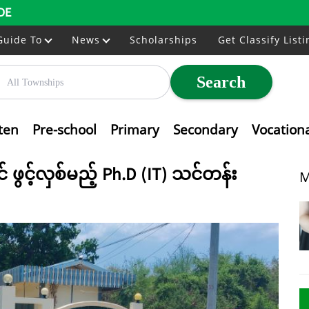
DE
Guide To
News
Scholarships
Get Classify Listi
Search
ten
Pre-school
Primary
Secondary
Vocation
ဖွင့်လှစ်မည့် Ph.D (IT) သင်တန်း
M