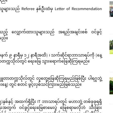
ရမည်။
များသည် Referee နှစ်ဦးထံမှ Letter of Recommendation
ီသည့် လျှောက်ထားသူများသည် အရည်အချင်းစစ် ဝင်ခွင့်
ရမည်။
 (မနက် ၉ နာရီမှ ၁၂ နာရီအထိ) ၊ သက်ဆိုင်ရာဘာသာရပ်ကို (နေ့
တာတက္ကသိုလ်တွင် ရေးဖြေ သွားရောက်ဖြေဆိုကြရမည်။
ျူတာတက္ကသိုလ်တွင် လူတွေ့ဖြေဆိုကြရမည်ဖြစ်ပြီး ပါရဂူဘွဲ့
့) တွင် စတင် ဖွင့်လှစ်သင်ကြားမည်ဖြစ်သည်။
်နှင့် အထက်ရှိပြီး IT ဘာသာရပ်တွင် မဟာဘွဲ့ တစ်ခုခုရရှိ
းအတွက် ဝင်ခွင့်ရေးဖြေစာမေးပွဲ ဖြေစရာမလိုဘဲ သီးခြား