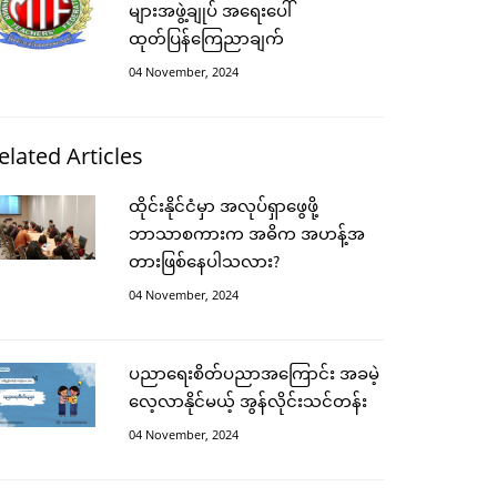
များအဖွဲ့ချုပ် အရေးပေါ်
ထုတ်ပြန်ကြေညာချက်
04 November, 2024
elated Articles
ထိုင်းနိုင်ငံမှာ အလုပ်ရှာဖွေဖို့
ဘာသာစကားက အဓိက အဟန့်အ
တားဖြစ်နေပါသလား?
04 November, 2024
ပညာရေးစိတ်ပညာအကြောင်း အခမဲ့
လေ့လာနိုင်မယ့် အွန်လိုင်းသင်တန်း
04 November, 2024