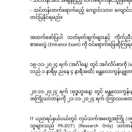
- သင်တန်းအား အချိန်ပြည့် တက်ရောက်နိုင်သူဖြစ်
- သင်တန်းတက်ရောက်မည့် ကျောင်းသား၊ ကျောင်းသူ
တင်ပြနိုင်ရမည်။
အထက်ဖော်ပြပါ သတ်မှတ်ချက်များနှင့် ကိုက်ည
စာမေးပွဲ (Entrance Exam) ကို ဝင်ရောက်ဖြေဆိုကြ
၁၉-၁၁-၂၀၂၄ ရက် (အင်္ဂါနေ့) တွင် အင်္ဂလိပ်စာကို
လည် ၁ နာရီမှ ညနေ ၄ နာရီအထိ) မန္တလေးကွန်ပျူ
၂၀-၁၁-၂၀၂၄ ရက် (ဗုဒ္ဓဟူးနေ့) တွင် မန္တလေးကွန်ပ
အကြိုသင်တန်းကို ၂၁-၁၁-၂၀၂၄ ရက် (ကြာသပတေးနေ
IT ပညာရပ်နယ်ပယ်တွင် လုပ်သက်အတွေ့အကြုံ (၁၅)နှစ
သူများသည် Ph.D(IT) (Research Only) သင်တန်