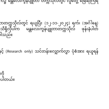
က်၌ မန္တလေးကွန်ပျူတာ တက္ကသိုလ်တွင် လူတွေ့ ဖြေဆိုကြရ
ူတာတက္ကသိုလ်တွင် ရယူပြီး (၁၂-၁၁-၂၀၂၄) ရက်၊ (အင်္ဂါနေ့)
ှိလိုပါက မန္တလေးကွန်ပျူတာတက္ကသိုလ် ဖုန်းနံပါတ်
်ပါသည်။
င့် (Research only) သင်တန်းလျှောက်လွှာ ပုံစံအား ရယူရန်
ို
ုင်ပါတယ်။