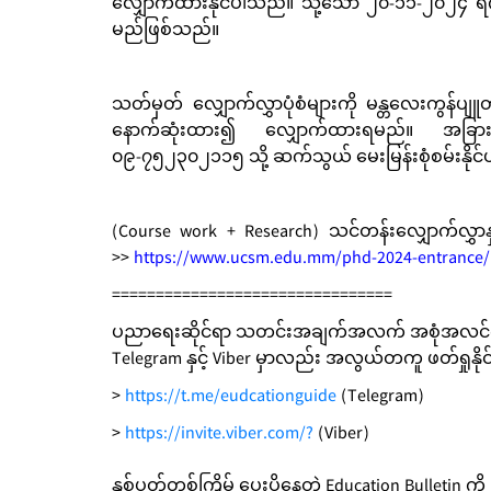
လျှောက်ထားနိုင်ပါသည်။ သို့သော် ၂၀-၁၁-၂၀၂၄ ရ
မည်ဖြစ်သည်။
သတ်မှတ် လျှောက်လွှာပုံစံများကို မန္တလေးကွန်ပျ
နောက်ဆုံးထား၍ လျှောက်ထားရမည်။ အခြားသိရ
၀၉-၇၅၂၃၀၂၁၁၅ သို့ ဆက်သွယ် မေးမြန်းစုံစမ်းနိုင
(Course work + Research) သင်တန်းလျှောက်လွှာနှ
>>
https://www.ucsm.edu.mm/phd-2024-entrance/
================================
ပညာရေးဆိုင်ရာ သတင်းအချက်အလက် အစုံအလင်က
Telegram နှင့် Viber မှာလည်း အလွယ်တကူ ဖတ်ရှုနိ
>
https://t.me/eudcationguide
(Telegram)
>
https://invite.viber.com/?
(Viber)
နှစ်ပတ်တစ်ကြိမ် ပေးပို့နေတဲ့ Education Bulletin ကို