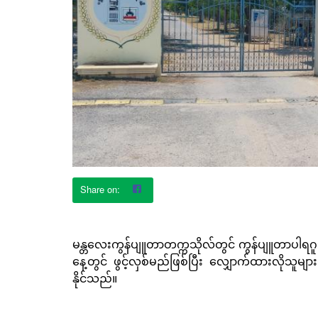
မန္တလေးကွန်ပျူတာတက္ကသိုလ်တွင် ကွန်ပျူတာပါရဂူဘွ
နေ့တွင် ဖွင့်လှစ်မည်ဖြစ်ပြီး လျှောက်ထားလိုသူ
နိုင်သည်။