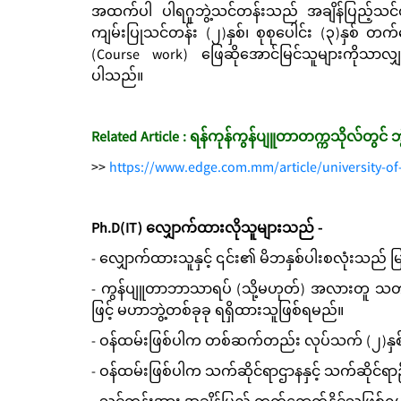
အထက်ပါ ပါရဂူဘွဲ့သင်တန်းသည် အချိန်ပြည့်သင်တန
ကျမ်းပြုသင်တန်း (၂)နှစ်၊ စုစုပေါင်း (၃)နှစ် 
(Course work) ဖြေဆိုအောင်မြင်သူများကိုသာလ
ပါသည်။
Related Article : ရန်ကုန်ကွန်ပျူတာတက္ကသိုလ်တွင် ဘ
>>
https://www.edge.com.mm/article/university-of
Ph.D(IT) လျှောက်ထားလိုသူများသည် -
- လျှောက်ထားသူနှင့် ၎င်း၏ မိဘနှစ်ပါးစလုံးသည် မြ
- ကွန်ပျူတာဘာသာရပ် (သို့မဟုတ်) အလားတူ သတ
ဖြင့် မဟာဘွဲ့တစ်ခုခု ရရှိထားသူဖြစ်ရမည်။
- ဝန်ထမ်းဖြစ်ပါက တစ်ဆက်တည်း လုပ်သက် (၂)နှစ်
- ဝန်ထမ်းဖြစ်ပါက သက်ဆိုင်ရာဌာနနှင့် သက်ဆိုင်ရာ