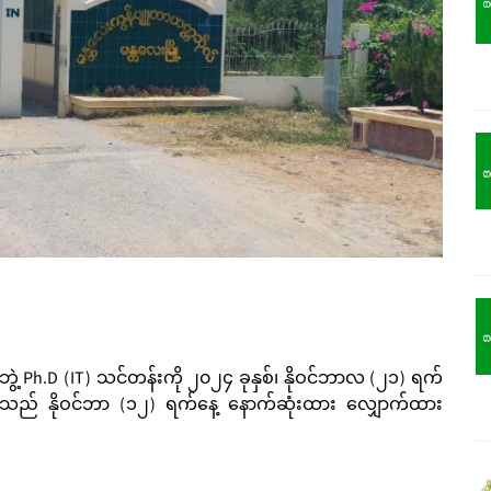
ဲ့ Ph.D (IT) သင်တန်းကို ၂၀၂၄ ခုနှစ်၊ နိုဝင်ဘာလ (၂၁) ရက်
များသည် နိုဝင်ဘာ (၁၂) ရက်နေ့ နောက်ဆုံးထား လျှောက်ထား