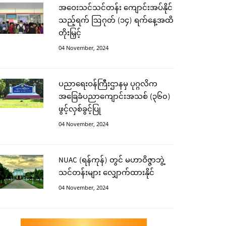
အဝေးသင်သင်တန်း ကျောင်းအပ်နိုင်
သည့်ရက် ဩဂုတ် (၁၄) ရက်နေ့အထိ
တိုးမြှင့်
04 November, 2024
ပညာရေးဝန်ကြီးဌာနမှ ပုဂ္ဂလိက
အခြေခံပညာကျောင်းအသစ် (၃၆၀)
ဖွင့်လှစ်ခွင့်ပြု
04 November, 2024
NUAC (ရန်ကုန်) တွင် မဟာဝိဇ္ဇာဘွဲ့
သင်တန်းများ လျှောက်ထားနိုင်
04 November, 2024