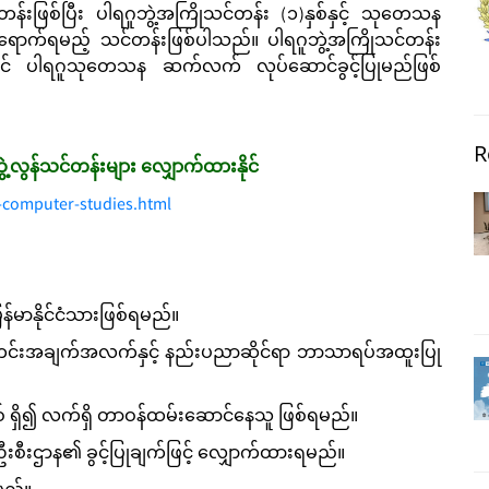
်းဖြစ်ပြီး ပါရဂူဘွဲ့အကြိုသင်တန်း (၁)နှစ်နှင့် သုတေသန
တက်ရောက်ရမည့် သင်တန်းဖြစ်ပါသည်။ ပါရဂူဘွဲ့အကြိုသင်တန်း
ျှင် ပါရဂူသုတေသန ဆက်လက် လုပ်ဆောင်ခွင့်ပြုမည်ဖြစ်
R
ွဲ့လွန်သင်တန်းများ လျှောက်ထားနိုင်
-computer-studies.html
န်မာနိုင်ငံသားဖြစ်ရမည်။
င်းအချက်အလက်နှင့် နည်းပညာဆိုင်ရာ ဘာသာရပ်အထူးပြု
 ရှိ၍ လက်ရှိ တာဝန်ထမ်းဆောင်နေသူ ဖြစ်ရမည်။
ဦးစီးဌာန၏ ခွင့်ပြုချက်ဖြင့် လျှောက်ထားရမည်။