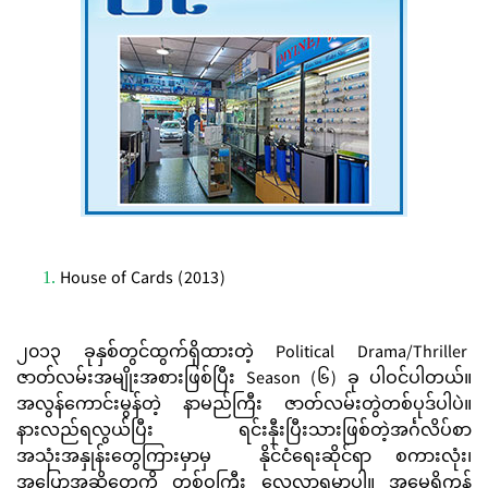
House of Cards (2013)
၂၀၁၃ ခုနှစ်တွင်ထွက်ရှိထားတဲ့ Political Drama/Thriller
ဇာတ်လမ်းအမျိုးအစားဖြစ်ပြီး Season (၆) ခု ပါဝင်ပါတယ်။
အလွန်ကောင်းမွန်တဲ့ နာမည်ကြီး ဇာတ်လမ်းတွဲတစ်ပုဒ်ပါပဲ။
နားလည်ရလွယ်ပြီး ရင်းနှီးပြီးသားဖြစ်တဲ့အင်္ဂလိပ်စာ
အသုံးအနှုန်းတွေကြားမှာမှ နိုင်ငံရေးဆိုင်ရာ စကားလုံး၊
အပြောအဆိုတွေကို တစ်ဝကြီး လေ့လာရမှာပါ။ အမေရိကန်