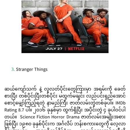
Stranger Things
ဆယ်ကျော်သက် နဲ့ လူလတ်ပိုင်းတွေကြားမှာ အရမ်းကို ခေတ်
စားပြီး တစ်ပိုင်းပြီးတစ်ပိုင်း မထွက်မချင်း လည်ပင်းရှည်အောင်
စောင့်မျှော်ကြည့်ရတဲ့ နာမည်ကြီး ဇာတ်လမ်းတွဲတစ်ခုပါ။ IMDb
Rating 8.7 ပါ။ ၂၀၁၆ ခုနှစ်မှာ ထွက်ရှိပြီး အပိုင်းတွဲ ၄ ခုပါဝင်ပါ
တယ်။ Science Fiction Horror Drama ဇာတ်လမ်းအမျိုးအစား
ဖြစ်ပြီး ၁၉၈၀ ခုနှစ်ပိုင်းက အင်္ဂလိပ် ဘန်းစကားတွေကို လေ့လာ