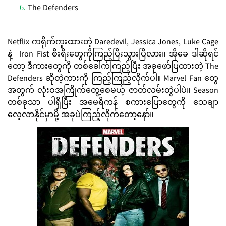
The Defenders
Netflix ကရိုက်ကူးထားတဲ့ Daredevil, Jessica Jones, Luke Cage
နဲ့ Iron Fist စီးရီးတွေကိုကြည့်ပြီးသွားပြီလား။ အိုခေ ဒါဆိုရင်
တော့ ဒီကားတွေကို တစ်ခေါက်ကြည့်ပြီး အခုဖော်ပြထားတဲ့ The
Defenders ဆိုတဲ့ကားကို ကြည့်ကြည့်လိုက်ပါ။ Marvel Fan တွေ
အတွက် လုံးဝအကြိုက်တွေ့စေမယ့် ဇာတ်လမ်းတွဲပါပဲ။ Season
တစ်ခုသာ ပါရှိပြီး အမေရိကန် စကားပြောတွေကို သေချာ
လေ့လာနိုင်မှာမို့ အခုပဲကြည့်လိုက်တော့နော်။