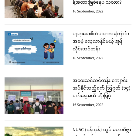
န့်အတားဖြစ်နေပါသလား?
16 September, 2022
ပညာရေးစိတ်ပညာအကြောင်း
အခမဲ့ လေ့လာနိုင်မယ့် အွန်
လိုင်းသင်တန်း
16 September, 2022
အဝေးသင်သင်တန်း ကျောင်း
အပ်နိုင်သည့်ရက် ဩဂုတ် (၁၄)
ရက်နေ့အထိ တိုးမြှင့်
16 September, 2022
NUAC (ရန်ကုန်) တွင် မဟာဝိဇ္ဇာ