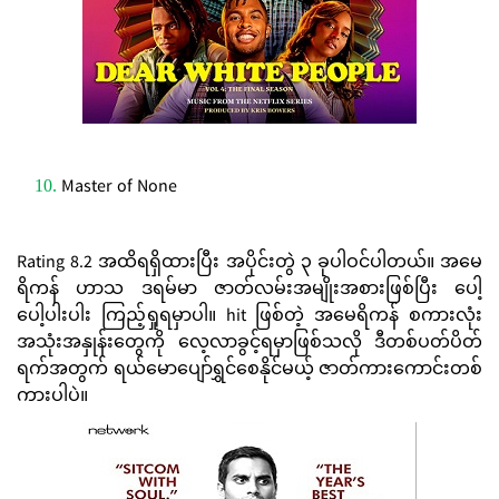
Master of None
Rating 8.2 အထိရရှိထားပြီး အပိုင်းတွဲ ၃ ခုပါဝင်ပါတယ်။ အမေ
ရိကန် ဟာသ ဒရမ်မာ ဇာတ်လမ်းအမျိုးအစားဖြစ်ပြီး ပေါ့
ပေါ့ပါးပါး ကြည့်ရှုရမှာပါ။ hit ဖြစ်တဲ့ အမေရိကန် စကားလုံး
အသုံးအနှုန်းတွေကို လေ့လာခွင့်ရမှာဖြစ်သလို ဒီတစ်ပတ်ပိတ်
ရက်အတွက် ရယ်မောပျော်ရွှင်စေနိုင်မယ့် ဇာတ်ကားကောင်းတစ်
ကားပါပဲ။