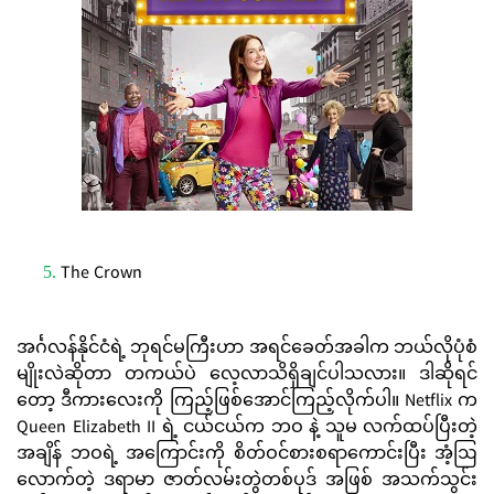
The Crown
အင်္ဂလန်နိုင်ငံရဲ့ ဘုရင်မကြီးဟာ အရင်ခေတ်အခါက ဘယ်လိုပုံစံ
မျိုးလဲဆိုတာ တကယ်ပဲ လေ့လာသိရှိချင်ပါသလား။ ဒါဆိုရင်
တော့ ဒီကားလေးကို ကြည့်ဖြစ်အောင်ကြည့်လိုက်ပါ။ Netflix က
Queen Elizabeth II ရဲ့ ငယ်ငယ်က ဘဝ နဲ့ သူမ လက်ထပ်ပြီးတဲ့
အချိန် ဘဝရဲ့ အကြောင်းကို စိတ်ဝင်စားစရာကောင်းပြီး အံ့ဩ
လောက်တဲ့ ဒရာမာ ဇာတ်လမ်းတွဲတစ်ပုဒ် အဖြစ် အသက်သွင်း