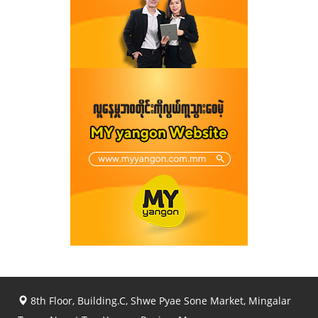
8th Floor, Building.C, Shwe Pyae Sone Market, Mingalar