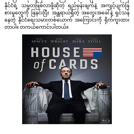
နိုင်ငံရဲ့ သမ္မတဖြစ်လာဖို့ဆိုတဲ့ ရည်မှန်းချက်နဲ့ အကျင့်ပျက်ခြ
စားမှုတွေကို ခြနင်းပြီး အန္တရာယ်ရှိတဲ့ အတွေးအခေါ်နဲ့ ရှင်သန်
နေတဲ့ နိုင်ငံရေးသမားတစ်ယောက် အကြောင်းကို ရိုက်ကူးထား
တာပါ။ တကယ်ကောင်းပါတယ်။