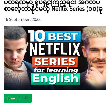
ပိတ်ရက်မှာ ရုပ်ရှင်ကြည့်ရင်း အင်္ဂလိပ်
စာလေ့လာနိုင်မယ့် Netflix Series (၁၀)ခု
16 September, 2022