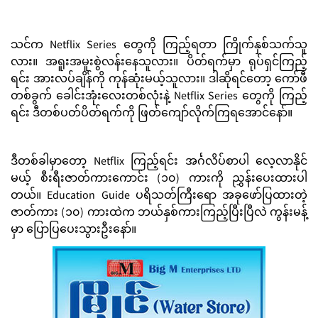
သင်က Netflix Series တွေကို ကြည့်ရတာ ကြိုက်နှစ်သက်သူ
လား။ အရူးအမူးစွဲလန်းနေသူလား။ ပိတ်ရက်မှာ ရုပ်ရှင်ကြည့်
ရင်း အားလပ်ချိန်ကို ကုန်ဆုံးမယ့်သူလား။ ဒါဆိုရင်တော့ ကော်ဖီ
တစ်ခွက် ခေါင်းအုံးလေးတစ်လုံးနဲ့ Netflix Series တွေကို ကြည့်
ရင်း ဒီတစ်ပတ်ပိတ်ရက်ကို ဖြတ်ကျော်လိုက်ကြရအောင်နော်။
ဒီတစ်ခါမှာတော့ Netflix ကြည့်ရင်း အင်္ဂလိပ်စာပါ လေ့လာနိုင်
မယ့် စီးရီးဇာတ်ကားကောင်း (၁၀) ကားကို ညွှန်းပေးထားပါ
တယ်။ Education Guide ပရိသတ်ကြီးရော အခုဖော်ပြထားတဲ့
ဇာတ်ကား (၁၀) ကားထဲက ဘယ်နှစ်ကားကြည့်ပြီးပြီလဲ ကွန်းမန့်
မှာ ပြောပြပေးသွားဦးနော်။