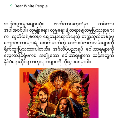
Dear White People
အငြင်းပွားမှုအများဆုံး ဇာတ်ကားတွေထဲမှာ တစ်ကား
အပါအဝင်ပါ။ လူမျိုးရေး၊ လူမှုရေး နဲ့ တရားမျှတမှုပြဿနာများ
က လူတိုင်းရဲ့စိတ်မှာ ရှေ့တန်းရောက်နေတဲ့ တက္ကသိုလ်တစ်ခုမှ
ကျောင်းသားများရဲ့ နောက်ဆက်တွဲ ဆက်စပ်ဇာတ်လမ်းများကို
ရိုက်ကူးပြသထားပါတယ်။ အင်္ဂလိပ်ပညာရပ် ဝေါဟာရများကို
လေ့လာနိုင်ရုံမကပဲ အချို့သော ဝေါဟာရများက သင့်အတွက်
နိုင်ငံရေးဆိုင်ရာ ဗဟုသုတများကို တိုးပွားစေမှာပါ။