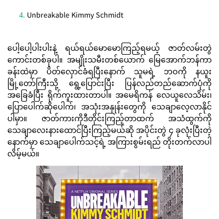
Unbreakable Kimmy Schmidt
ပေါ့ပေါ့ပါးပါးနဲ့ ရယ်ရယ်မောမောကြည့်ရမယ့် ဇာတ်လမ်းတွဲ
ကောင်းတစ်ခုပါ။ အမျိုးသမီးတစ်ယောက် မြေအောက်ဘန်ကာ
ခန်းထဲမှာ ပိတ်လှောင်ခံရပြီးနောက် သူမရဲ့ ဘဝကို နယူး
မြို့တော်ကြီးသို့ ရွေ့ပြောင်းပြီး ပြန်လည်တည်ဆောက်ပုံကို
အခြေခံပြီး ရိုက်ကူးထားတာပါ။ အမေရိကန် လေယူလေသိမ်း၊
ပြောပေါက်ဆိုပေါက်၊ အသုံးအနှုန်းတွေကို သေချာလေ့လာနိုင်
ပါမှာ။ ဇာတ်ကားကိုဒီတိုင်းကြည့်တာထက် အသံထွက်ကို
သေချာလေးနားထောင်ပြီးကြည့်မယ်ဆို အပိုင်းတွဲ ၄ ခုလုံးပြီးတဲ့
နောက်မှာ သေချာပေါက်သင့်ရဲ့ အကြားစွမ်းရည် တိုးတက်လာပါ
လိမ့်မယ်။