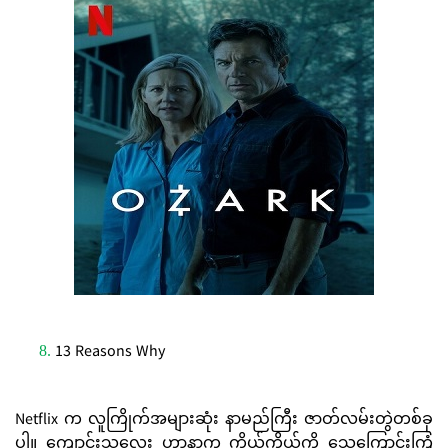
13 Reasons Why
Netflix က လူကြိုက်အများဆုံး နာမည်ကြီး ဇာတ်လမ်းတွဲတစ်ခု
ပါ။ ကျောင်းသူလေး ဟာနာက ကိုယ့်ကိုယ်ကို သေကြောင်းကြံ