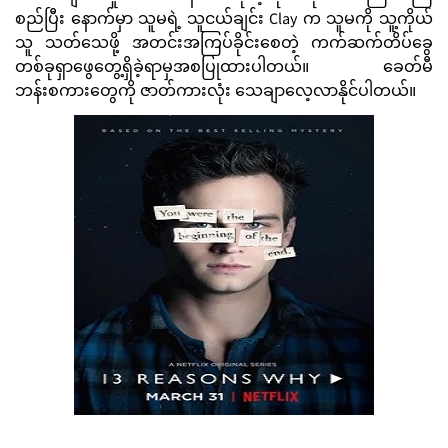
စည်ပြီး နောက်မှာ သူမရဲ့ သူငယ်ချင်း Clay က သူမကို သူ့ကိုယ်
သူ သတ်သေဖို့ အတင်းအကြပ်ခိုင်းစေတဲ့ ကက်ဆက်တိပ်ခွေ
တစ်ခုရှာဖွေတွေ့ရှိခဲ့ရာမှအစပြုထားပါတယ်။ ခေတ်မီ
ဘန်းစကားတွေကို ဇာတ်ကားလုံး သေချာလေ့လာနိုင်ပါတယ်။