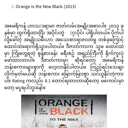
Orange is the New Black (2013)
အမေရိကန် ဟာသ/ဒရာမာ ဇာတ်လမ်းအမျိုးအစားပါ။ ၂၀၁၃ ခု
နှစ်မှာ ထွက်ရှိထားပြီး အပိုင်းတွဲ (၇)ပိုင်း ပါရှိပါတယ်။ ပိုက်ပါ
လို့ခေါ်တဲ့ အမျိုးသမီးဟာ အသေးစားရာဇဝတ်မှု တစ်ခုကြောင့်
ထောင်ထဲရောက်ရှိသွားပါတယ်။ ဒီဇာတ်ကားက သူမ ထောင်ထဲ
မှာ ကြုံတွေ့ရတဲ့ စွန့်စားခန်း ခရီးစဥ် အရှည်ကြီးကို ရိုက်ကူးပုံ
ဖော်ထားတာပါ။ ဒီဇာတ်ကားမှာ ဆိုရင်တော့ အမေရိကန်
ဘန်းစကားများစွာကို လေ့လာနိုင်ပါတယ်။ ကြည့်ရင်းသေချာ
လိုက်မှတ်မယ်ဆို ဘန်းစကား မြောက်မြားစွာ သင်ယူနိုင်တဲ့ကား
ပါ။ Rating ကလည်း 8.1 တောင်ရထားတာဆိုတော့ မကောင်းမှာ
တော့ မပူရပါဘူးနော်။