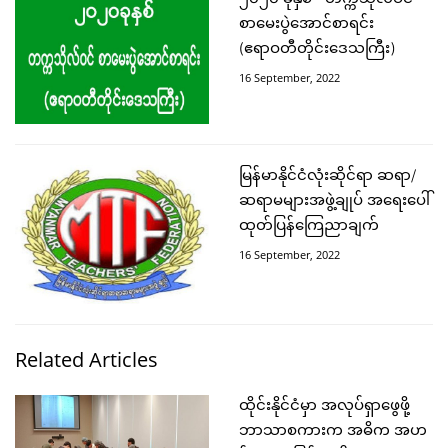
စာမေးပွဲအောင်စာရင်း
(ဧရာဝတီတိုင်းဒေသကြီး)
16 September, 2022
မြန်မာနိုင်ငံလုံးဆိုင်ရာ ဆရာ/
ဆရာမများအဖွဲ့ချုပ် အရေးပေါ်
ထုတ်ပြန်ကြေညာချက်
16 September, 2022
Related Articles
ထိုင်းနိုင်ငံမှာ အလုပ်ရှာဖွေဖို့
ဘာသာစကားက အဓိက အဟ