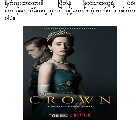
ရိုက်ကူးထားတာပါ။ ဗြိတိန် နိုင်ငံသားတွေရဲ့ ပုံစံ၊
လေယူလေသိမ်းတွေကို သင်ယူဖို့ကောင်းတဲ့ ဇာတ်ကားတစ်ကား
ပါပဲ။