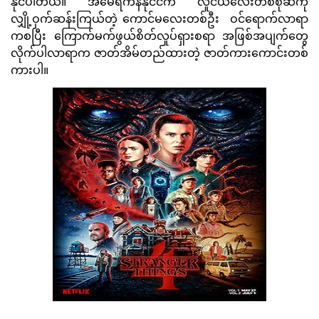
နိုင်ပါတယ်။ အမေရိကန်နိုင်ငံက လူငယ်လေးတစ်စုဆီကို
လျှို့ဝှက်ဆန်းကြယ်တဲ့ ကောင်မလေးတစ်ဦး ဝင်ရောက်လာရာ
ကစပြီး ကြောက်မက်ဖွယ်စိတ်လှုပ်ရှားစရာ အဖြစ်အပျက်တွေ
လိုက်ပါလာရာက ဇာတ်အိမ်တည်ထားတဲ့ ဇာတ်ကားကောင်းတစ်
ကားပါ။