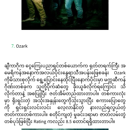
Ozark
ချီကာဂိုက ငွေကြေးပညာရှင်တစ်ယောက်က ရုတ်တရက်ကြီး အ
မေရိကန်အနောက်အလယ်ပိုင်းနွေရာသီအပန်းဖြေစခန်း Ozark
ကိုမိသားစုလိုက် ရွေ့ပြောင်းနေထိုင်ပြီးနောက်ပိုင်းမှာ မက္ကဆီကန်
ဂိုဏ်းတစ်ခုက သူတို့ပိုက်ဆံတွေ ခိုးယူခံလိုက်ရကြောင်း သိ
လိုက်တာနဲ့ အစပြုပြီး ဇတ်အိမ်တည်ထားတာပါ။ တစ်ကားလုံး
မှာ ရိုးရှင်းတဲ့ အသုံးအနှုန်းတွေကိုသုံးသွားပြီး စကားပြောတွေ
ကို ရှင်းရှင်းလင်းလင်း လေ့လာနိုင်တဲ့ နားလည်ရလွယ်တဲ့
ဇာတ်ကားတစ်ကားပါ။ စတိုင်ကျတဲ့ မှုခင်းဒရာမာ ဇာတ်လမ်းတွဲ
တစ်ပုဒ်ဖြစ်ပြီး Rating ကလည်း 8.5 တောင်ရရှိထားတာပါ။