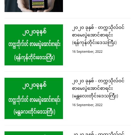
၂၀၂၀ ခုနှစ် - တက္ကသိုလ်ဝင်
စာမေးပွဲအောင်စာရင်း
(ရန်ကုန်တိုင်းဒေသကြီး)
16 September, 2022
၂၀၂၀ ခုနှစ် - တက္ကသိုလ်ဝင်
စာမေးပွဲအောင်စာရင်း
(မန္တလေးတိုင်းဒေသကြီး)
16 September, 2022
၂၀၂၀ ခုနှစ် - တက္ကသိုလ်ဝင်