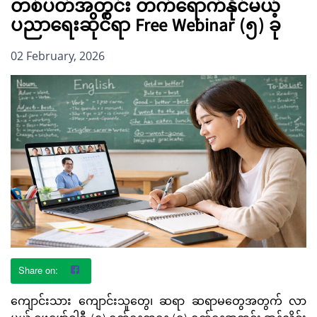
တစ်ပတ်အတွင်း တက်ရောက်နိုင်မယ့်
ပညာရေးဆိုင်ရာ Free Webinar (၅) ခု
02 February, 2026
ကျောင်းသား ကျောင်းသူတွေ၊ ဆရာ ဆရာမတွေအတွက် လာ