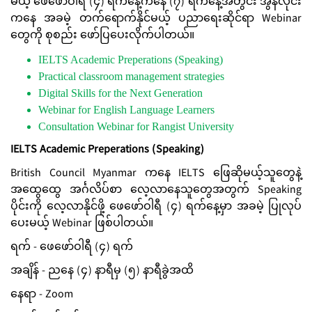
မယ့် ဖေဖော်ဝါရီ (၄) ရက်နေ့ကနေ (၇) ရက်နေ့အတွင်း အွန်လိုင်း
ကနေ အခမဲ့ တက်ရောက်နိုင်မယ့် ပညာရေးဆိုင်ရာ Webinar
တွေကို စုစည်း ဖော်ပြပေးလိုက်ပါတယ်။
IELTS Academic Preperations (Speaking)
Practical classroom management strategies
Digital Skills for the Next Generation
Webinar for English Language Learners
Consultation Webinar for Rangist University
IELTS Academic Preperations (Speaking)
British Council Myanmar ကနေ IELTS ဖြေဆိုမယ့်သူတွေနဲ့
အထွေထွေ အင်္ဂလိပ်စာ လေ့လာနေသူတွေအတွက် Speaking
ပိုင်းကို လေ့လာနိုင်ဖို့ ဖေဖော်ဝါရီ (၄) ရက်နေ့မှာ အခမဲ့ ပြုလုပ်
ပေးမယ့် Webinar ဖြစ်ပါတယ်။
ရက် - ဖေဖော်ဝါရီ (၄) ရက်
အချိန် - ညနေ (၄) နာရီမှ (၅) နာရီခွဲအထိ
နေရာ - Zoom