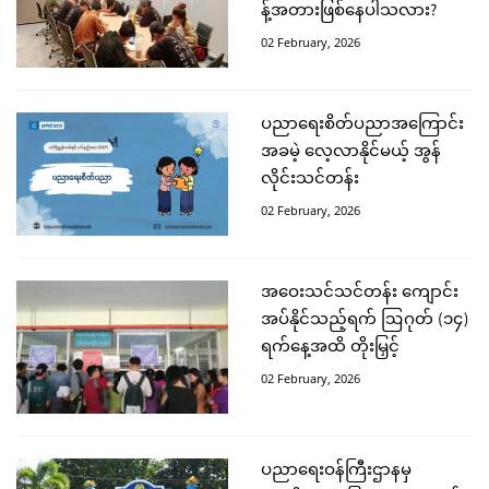
န့်အတားဖြစ်နေပါသလား?
02 February, 2026
ပညာရေးစိတ်ပညာအကြောင်း
အခမဲ့ လေ့လာနိုင်မယ့် အွန်
လိုင်းသင်တန်း
02 February, 2026
အဝေးသင်သင်တန်း ကျောင်း
အပ်နိုင်သည့်ရက် ဩဂုတ် (၁၄)
ရက်နေ့အထိ တိုးမြှင့်
02 February, 2026
ပညာရေးဝန်ကြီးဌာနမှ