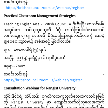
စာရင်းသွင်းရန်
-
https://britishcouncil.zoom.us/webinar/register
Practical Classroom Management Strategies
Teaching English Aisa - British Council မှ ဦးစီးပြီး စာသင်ခန်း
အတွင်းက သင်ယူသူတွေကို ပိုမို တက်ကြွပါဝင်လာအောင်
လက်တွေ့ကျကျ ဘယ်လို စီမံသင်ကြားရမလဲဆိုတာကို အခမဲ့
မျှဝေပေးသွားမယ့် အစီအစဉ်ဖြစ်ပါတယ်။
ရက် - ဖေဖော်ဝါရီ (၅) ရက်
အချိန် - ည (၅) နာရီခွဲမှ (၆) နာရီခွဲအထိ
နေရာ - Zoom
စာရင်းသွင်းရန် -
https://britishcouncil.zoom.us/webinar/register
Consultation Webinar for Rangist University
ထိုင်းနိုင်ငံရဲ့ ထိပ်တန်း ပုဂ္ဂလိကတက္ကသိုလ်တွေထဲကတစ်ခုဖြစ်
တဲ့ Rangist University မှာ ကျောင်းတက်လိုသူတွေအတွက်