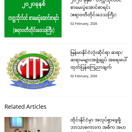
၂၀၂၀ ခုနှစ် - တက္ကသိုလ်ဝင်
စာမေးပွဲအောင်စာရင်း
(ဧရာဝတီတိုင်းဒေသကြီး)
02 February, 2026
မြန်မာနိုင်ငံလုံးဆိုင်ရာ ဆရာ/
ဆရာမများအဖွဲ့ချုပ် အရေးပေါ်
ထုတ်ပြန်ကြေညာချက်
02 February, 2026
Related Articles
ထိုင်းနိုင်ငံမှာ အလုပ်ရှာဖွေဖို့
ဘာသာစကားက အဓိက အဟ