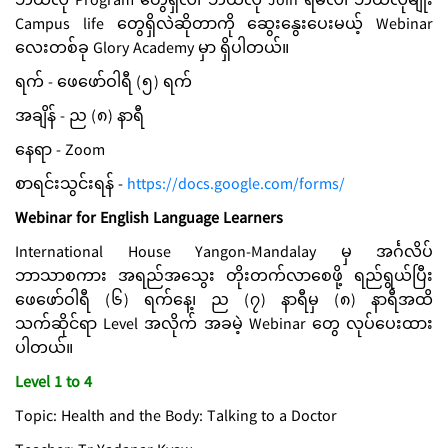
ဘယ်လို Program တွေရှိလဲ၊ ဘယ်လို Join ရမလဲ၊ ဘယ်လိုမျိုး
Campus life တွေရှိလဲဆိုတာကို ဆွေးနွေးပေးမယ့် Webinar
လေးတစ်ခု Glory Academy မှာ ရှိပါတယ်။
ရက် - ဖေဖော်ဝါရီ (၅) ရက်
အချိန် - ည (၈) နာရီ
နေရာ - Zoom
စာရင်းသွင်းရန် -
https://docs.google.com/forms/
Webinar for English Language Learners
International House Yangon-Mandalay မှ အင်္ဂလိပ်
ဘာသာစကား အရည်အသွေး တိုးတက်လာစေဖို့ ရည်ရွယ်ပြီး
ဖေဖော်ဝါရီ (၆) ရက်နေ့၊ ည (၇) နာရီမှ (၈) နာရီအထိ
သက်ဆိုင်ရာ Level အလိုက် အခမဲ့ Webinar တွေ လုပ်ပေးထား
ပါတယ်။
Level 1 to 4
Topic: Health and the Body: Talking to a Doctor