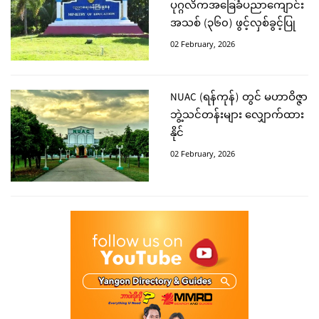
ပုဂ္ဂလိကအခြေခံပညာကျောင်း
အသစ် (၃၆၀) ဖွင့်လှစ်ခွင့်ပြု
02 February, 2026
NUAC (ရန်ကုန်) တွင် မဟာဝိဇ္ဇာ
ဘွဲ့သင်တန်းများ လျှောက်ထား
နိုင်
02 February, 2026