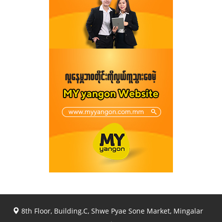
8th Floor, Building.C, Shwe Pyae Sone Market, Mingalar