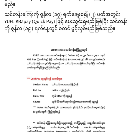
မည်။
သင်တန်းကြေးကို ဇွန်လ (၁၇) ရက်နေ့မှစ၍ (၂) ပတ်အတွင်း
YUFL KBZpay (Quick Pay) ဖြင့် ပေးသွင်းရမည်ဖြစ်ပြီး သင်တန်း
ကို ဇွန်လ (၁၉) ရက်နေ့တွင် စတင် ဖွင့်လှစ်မည်ဖြစ်သည်။