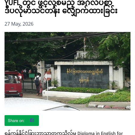
YUFL တွင် ဖွင့်လှစ်မည့် အင်္ဂလိပ်စာ
ဒီပလိုမာသင်တန်း လျှောက်ထားခြင်း
27 May, 2026
ရန်ကုန်နိုင်ငံခြားဘာသာတက္ကသိုလ်မှ Diploma in English for