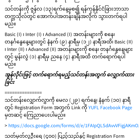
သင်တန်းကို ဇွန်လ (၁၃)ရက်နေ့မှစ၍ ရန်ကုန်နိုင်ငံခြားဘာသာ
တက္ကသိုလ်တွင် အောက်ပါအတန်းချိန်အလိုက် သွားတက်ရပါ
မည်။ ‌
Basic (I) ၊ Inter (I) ၊ Advanced (I) အတန်းများကို စနေ၊
တနင်္ဂနွေနေ့များတွင် နံနက် (၉) နာရီမှ (၁၂) နာရီအထိ၊ Basic (II)
၊ Inter (II) ၊ Advanced (II) အတန်းများကို စနေ၊ တနင်္ဂနွေနေ့များ
တွင် မွန်းလွဲ (၁) နာရီမှ ညနေ (၄) နာရီအထိ တက်ရောက်ရပါ
မည်။
အွန်လိုင်းဖြင့် တက်ရောက်ရမည့်သင်တန်းအတွက် လျှောက်ထား
ခြင်း
===============
သင်တန်းလျှောက်လွှာကို မေလ (၂၉) ရက်နေ့၊ နံနက် (၁၀) နာရီ
တွင် Registration Form အတွက် Link ကို
YUFL Facebook Page
မှတဆင့် ကြေညာပေးပါမည်။
>
https://docs.google.com/forms/d/e/1FAIpQLSdAvvVFigjAKm
သတ်မှတ်လူဦးရေ (၄၀၀) ပြည့်သည်နှင့် Registration Form