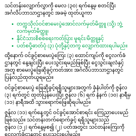
သင်တန်းလျှောက်လွှာကို မေလ (၃၀) ရက်နေ့မှ စတင်ပြီး
အင်္ဂလိပ်ဘာသာဌာနတွင် အခမဲ့ ထုတ်ယူကာ
တက္ကသိုလ်ဝင်စာမေးပွဲအောင်လက်မှတ်မိတ္တူ (သို့) ဘွဲ့
လက်မှတ်မိတ္တူ၊
နိုင်ငံသားစိစစ်ရေးကတ်ပြား မူရင်း/မိတ္တူနှင့်
ပတ်စပို့ဓာတ်ပုံ (၃) ပုံတို့နှင့်တကွ လျှောက်ထားရပါမည်။
ထို့နောက် ဝင်ခွင့်စာမေးပွဲကြေး (၃) ထောင်ကျပ်ကို ငွေလက်ခံ
ဌာနတွင် နေ့ချင်းပြီး ပေးသွင်းရမည်ဖြစ်ပြီး ငွေသွင်းချလံနှင့်
အတူ စာမေးပွဲဖြေဆိုခွင့်ကတ်အား အင်္ဂလိပ်ဘာသာဌာနတွင်
ပြန်လည်ထုတ်ယူရမည်။
ဝင်ခွင့်စာမေးပွဲ ဖြေဆိုခွင့်ရရှိသူများအတွက် ခုံနံပါတ်ကို ဇွန်လ
(၃) ရက်တွင် ထုတ်ပြန်ပေးပြီး ဇွန်လ (၆) ရက် နံနက် (၁၀) နာရီမှ
(၁၁) နာရီအထိ သွားရောက်ဖြေဆိုရပါမည်။
ဇွန်လ (၁၁) ရက်နေ့တွင် ဝင်ခွင့်အောင်စာရင်း ကြေညာပေးမည်
ဖြစ်သည်။ သင်တန်းတက်ရောက်ခွင့် ရရှိသူများသည်
ဇွန်လ (၁၂) ရက်နေ့မှစ၍ (၂) ပတ်အတွင်း သင်တန်းကြေးကို
ငွေလက်ခံဌာနတွင် ပေးသွင်းရပါမည်။