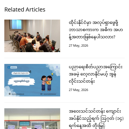
Related Articles
ထိုင်းနိုင်ငံမှာ အလုပ်ရှာဖွေဖို့
ဘာသာစကားက အဓိက အဟ
န့်အတားဖြစ်နေပါသလား?
27 May, 2026
ပညာရေးစိတ်ပညာအကြောင်း
အခမဲ့ လေ့လာနိုင်မယ့် အွန်
လိုင်းသင်တန်း
27 May, 2026
အဝေးသင်သင်တန်း ကျောင်း
အပ်နိုင်သည့်ရက် ဩဂုတ် (၁၄)
ရက်နေ့အထိ တိုးမြှင့်