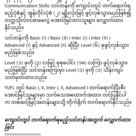
Communication Skills သင်တန်းကို ကျောင်းတွင် တက်ရောက်ရ
မည့်ပုံစံနှင့် အွန်လိုင်းပုံစံ (၂) မျိုးလုံးဖြင့် ဖွင့်လှစ်သွားမည်ဖြစ်၍
တက္ကသိုလ်ဝင်စာမေးပွဲ အောင်မြင်ထားသူများ လျှောက်ထား
နိုင်သည်။
သင်တန်းကို ‌Basic (I) ၊ Basic (II) ၊ Inter (I) ၊ Inter (II) ၊
Advanced (I) နှင့် Advanced (II) ဆိုပြီး Level (၆) ခုဖွင့်လှစ်သွား
မည်ဖြစ်သည်။
Level (၁) ခုကို (၃) လဖြင့် စုစုပေါင်း (၁၈) လကြာ ဖွင့်လှစ်သွား
မည်ဖြစ်ပြီး သင်တန်းကြေးမှာ Level (၁) ခုကို (၁) သိန်းကျပ်
သတ်မှတ်ထားသည်။
YUFL တွင် Basic I, II, Inter I, II, Advanced I တက်ရောက်ပြီးစီး
အောင်မြင်သူများမှာ သက်သေအထောက်အထား တင်ပြနိုင်ပါ
က တစ်ဆင့်မြင့်အတန်းများသို့ တိုက်ရိုက် တက်ရောက်နိုင်သည်။
ကျောင်းတွင် တက်ရောက်ရမည့်သင်တန်းအတွက် လျှောက်ထား
ခြင်း
===============