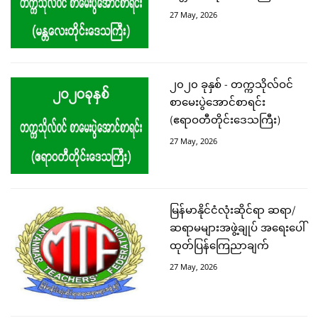
27 May, 2026
၂၀၂၀ ခုနှစ် - တက္ကသိုလ်ဝင်
စာမေးပွဲအောင်စာရင်း
(ဧရာဝတီတိုင်းဒေသကြီး)
27 May, 2026
မြန်မာနိုင်ငံလုံးဆိုင်ရာ ဆရာ/
ဆရာမများအဖွဲ့ချုပ် အရေးပေါ်
ထုတ်ပြန်ကြေညာချက်
27 May, 2026