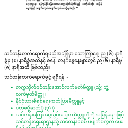
သင်တန်းတက်ရောက်ရမည်အချိန်မှာ သောကြာနေ့၊ ည (၆) နာရီ
ခွဲမှ (၈) နာရီခွဲအထိနှင့် စနေ၊ တနင်္ဂနွေနေ့များတွင် ည (၆) နာရီမှ
(၈) နာရီအထိ ဖြစ်သည်။
သင်တန်းတက်ရောက်ခွင့် ရရှိရန် -
တက္ကသိုလ်ဝင်တန်းအောင်လက်မှတ်မိတ္တူ (သို့) ဘွဲ့
လက်မှတ်မိတ္တူ၊
နိုင်ငံသားစိစစ်ရေးကတ်ပြားမိတ္တူနှင့်
ပတ်စပို့ဓာတ်ပုံ (၃) ပုံ
သင်တန်းကြေး ငွေသွင်းပြေစာ မိတ္တူတို့ကို အမြန်ချောဖြင့်
သင်တန်းရေးရာဌာနသို့ သင်တန်းမစမီ မပျက်မကွက် ပေး