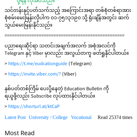
ပို့ရန် လိုအပ်သည်။
သင်တန်းနှင့်ပတ်သက်သည့် အကြောင်းအရာ တစ်စုံတစ်ရာအား
စုံစမ်းမေးမြန်းလိုပါက ၀၁-၇၅၁၃၁၉၀ သို့ ရုံးချိန်အတွင်း ဆက်
သွယ်မေးမြန်းနိုင်သည်။
=================================================
ပညာရေးဆိုင်ရာ သတင်းအချက်အလက် အစုံအလင်ကို
Telegram နှင့် Viber မှာလည်း အလွယ်တကူ ဖတ်ရှုနိုင်ပါတယ်။
>
https://t.me/eudcationguide
(Telegram)
>
https://invite.viber.com/?
(Viber)
နှစ်ပတ်တစ်ကြိမ် ပေးပို့နေတဲ့ Education Bulletin ကို
ရယူဖို့လည်း Subscribe လုပ်ထားနိုင်ပါတယ်။
>
https://shorturl.at/ktCaP
Latest Post
University / College
Vocational
Read 25374 times
Most Read