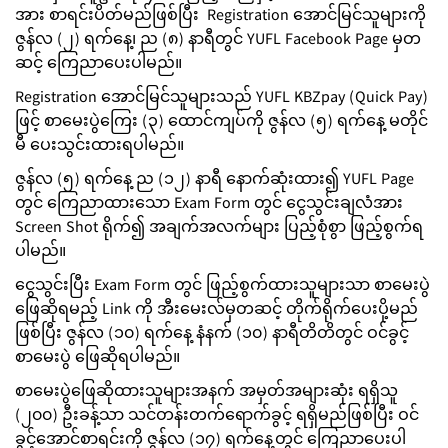
အား စာရင်းပိတ်မည်ဖြစ်ပြီး Registration အောင်မြင်သူများကို
ဇွန်လ (၂) ရက်နေ့၊ ‌ည (၈) နာရီတွင် YUFL Facebook Page မှတ
ဆင့် ကြေညာပေးပါမည်။
Registration အောင်မြင်သူများသည် YUFL KBZpay (Quick Pay)
ဖြင့် စာမေးပွဲကြေး (၃) ထောင်ကျပ်ကို ဇွန်လ (၅) ရက်နေ့ မတိုင်
မီ ပေးသွင်းထားရပါမည်။
ဇွန်လ (၅) ရက်နေ့ ည (၁၂) နာရီ နောက်ဆုံးထား၍ YUFL Page
တွင် ကြေညာထားသော Exam Form တွင် ငွေသွင်းချလံအား
Screen Shot ရိုက်၍ အချက်အလက်များ ပြည့်စုံစွာ ဖြည့်စွက်ရ
ပါမည်။
ငွေသွင်းပြီး Exam Form တွင် ဖြည့်စွက်ထားသူများသာ စာမေးပွဲ
ဖြေဆိုရမည့် Link ကို အီးမေးလ်မှတဆင့် တိုက်ရိုက်ပေးပို့မည်
ဖြစ်ပြီး ဇွန်လ (၁၀) ရက်နေ့ နံနက် (၁၀) နာရီတိတိတွင် ဝင်ခွင့်
စာမေးပွဲ ဖြေဆိုရပါမည်။
စာမေးပွဲဖြေဆိုထားသူများအနက် အမှတ်အများဆုံး ရရှိသူ
(၂၀၀) ဦးခန့်သာ သင်တန်းတက်ရောက်ခွင့် ရရှိမည်ဖြစ်ပြီး ဝင်
ခွင့်အောင်စာရင်းကို ဇွန်လ (၁၇) ရက်နေ့တွင် ကြေညာပေးပါ