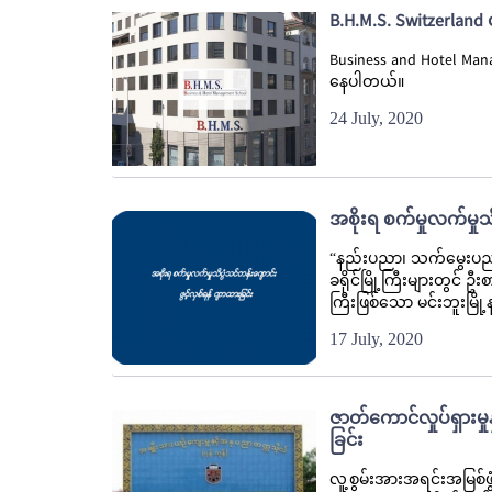
B.H.M.S. Switzerland
Business and Hotel Mana
နေပါတယ်။
24 July, 2020
အစိုးရ စက်မှုလက်မှုသိ
“နည်းပညာ၊ သက်မွေးပညာနှ
ခရိုင်မြို့ကြီးများတွင် 
ကြီးဖြစ်သော မင်းဘူးမြို
17 July, 2020
ဇာတ်ကောင်လှုပ်ရှားမှ
ခြင်း
လူ့စွမ်းအားအရင်းအမြစ်ဖ