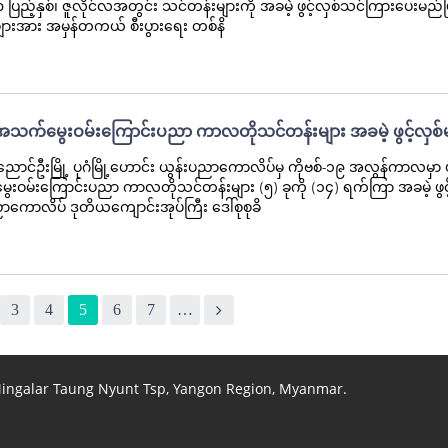
ြည့်နှစ်၊ ဇူလိုင်လအတွင်း သင်တန်းများကို အခမဲ့ ဖွင့်လှစ်သင်ကြားပေးမည်ဖ
ားအား အမှန်တကယ် စီးပွားရေး တစ်နိ
 အသက်မွေးဝမ်းကြောင်းပညာ ကာလတိုသင်တန်းများ အခမဲ့ ဖွင့်လှစ
ညောင်ဦးမြို့ ပုဂံမြို့ဟောင်း ယွန်းပညာကောလိပ်မှ ကိုဗစ်-၁၉ အလွန်ကာလမှာ 
းဝမ်းကြောင်းပညာ ကာလတိုသင်တန်းများ (၅) ခုကို (၁၄) ရက်ကြာ အခမဲ့ ဖွင့
ာကောလိပ် ဒုတိယကျောင်းအုပ်ကြီး ဒေါ်စုစုခိ
3
4
5
6
7
…
 Mingalar Taung Nyunt Tsp, Yangon Region, Myanmar.