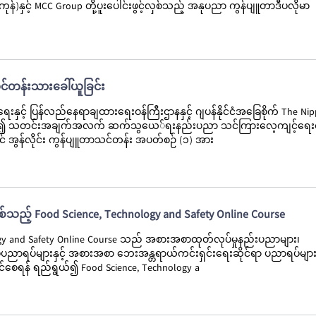
်)နှင့် MCC Group တို့ပူးပေါင်းဖွင့်လှစ်သည့် အနုပညာ ကွန်ပျူတာဒီပလိုမာ
်တန်းသားခေါ်ယူခြင်း
းနှင့် ပြန်လည်နေရာချထားရေးဝန်ကြီးဌာနနှင့် ဂျပန်နိုင်ငံအခြေစိုက် The Ni
ေါင်း၍ သတင်းအချက်အလက် ဆက်သွယေ်ရးနည်းပညာ သင်ကြားလေ့ကျင့်ရေး
တွင် အွန်လိုင်း ကွန်ပျူတာသင်တန်း အပတ်စဉ် (၁) အား
ြစ်သည့် Food Science, Technology and Safety Online Course
ogy and Safety Online Course သည် အစားအစာထုတ်လုပ်မှုနည်းပညာများ၊
ပညာရပ်များနှင့် အစားအစာ ဘေးအန္တရာယ်ကင်းရှင်းရေးဆိုင်ရာ ပညာရပ်များ
ှိနိုင်စေရန် ရည်ရွယ်၍ Food Science, Technology a