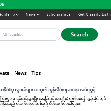
DE
Guide To
News
Scholarships
Get Classify Listi
Search
ivate
News
Tips
ာနိုင်ငံမှ လူငယ်များ အတွက် အွန်လိုင်းပညာရေး လမ်းညွှန်
ြားမှုများ ရပ်တန့်သွားပြီး အချိန်ကုန် အကျိုးမဲ့ မဖြစ်စေရန် အွန်လိုင်းတွင်
ားနိုင်သည့် ပလက်ဖောင်းတစ်ခုကို မိတ်ဆက်ပေးပါရစေ။