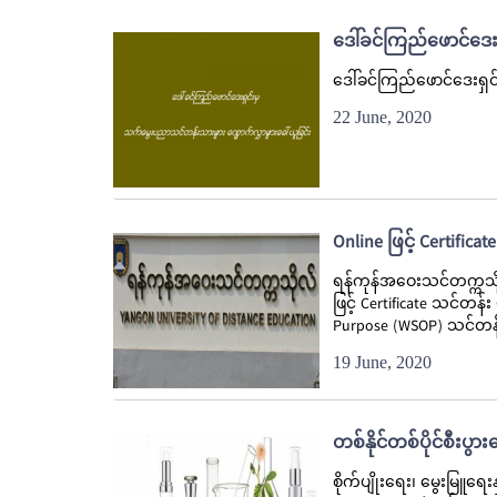
ဒေါ်ခင်ကြည်ဖောင်ဒေး
ဒေါ်ခင်ကြည်ဖောင်ဒေးရှ
22 June, 2020
Online ဖြင့် Certifica
ရန်ကုန်အဝေးသင်တက္ကသိုလ
ဖြင့် Certificate သင်တန်
Purpose (WSOP) သင်တန်းန
19 June, 2020
တစ်နိုင်တစ်ပိုင်စီးပ
စိုက်ပျိုးရေး၊ မွေးမြူရေ