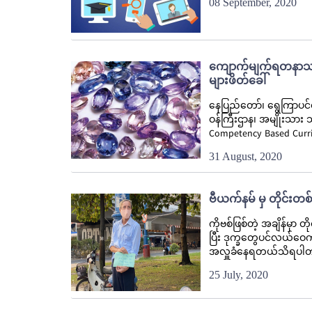
08 September, 2020
ကျောက်မျက်ရတနာသက်မ
များဖိတ်ခေါ်
နေပြည်တော်၊ ရွေကြာပင
ဝန်ကြီးဌာန၊ အမျိုးသား 
Competency Based Curri
31 August, 2020
ဗီယက်နမ် မှ တိုင်းတစ
ကိုဗစ်ဖြစ်တဲ့ အချိန်မှာ
ပြီး ဒုက္ခတွေပင်လယ်ဝေက
အလှူခံနေရတယ်သိရပါ
25 July, 2020