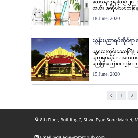
တေသနာဌာနခွဲတွင် ၂၀၂၀ ပ
တယ်။ အဆိုပါသင်တန်းမျ
18 June, 2020
ယွန်းပညာရပ်ဆိုင်ရာ
မန္တလေးတိုင်းဒေသကြီး၊ 
ပညာရပ်ဆိုင်ရာ အသက်မွေ
မည်ဖြစ်ကြောင်း ယွန်းပည
15 June, 2020
1
2
8th Floor, Building.C, Shwe Pyae Sone Market,
Email :
ydg.adv@mmrdpub.com