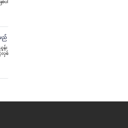
ြစ်ပါ
်မည်
ယွန်း
်လှစ်