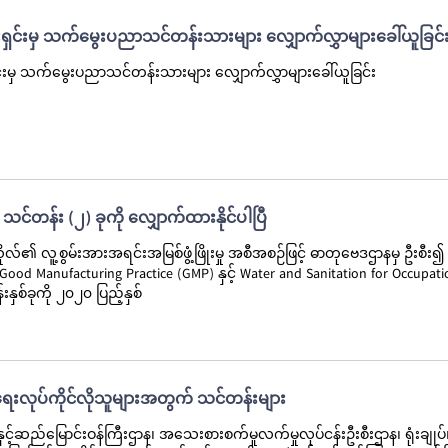
ရှင်းမှ သက်မွေးပညာသင်တန်းသားများ လျှောက်လွှာများခေါ်ယူခြင်
င်းမှ သက်မွေးပညာသင်တန်းသားများ လျှောက်လွှာများခေါ်ယူခြင်း
te သင်တန်း (၂) ခုကို လျှောက်ထားနိုင်ပါပြီ
်၏ လူ့စွမ်းအားအရင်းအမြစ်ဖွံ့ဖြိုးမှု အစီအစဉ်ဖြင့် ဓာတုဗေဒဌာနမှ ဦးစီး၍
း Good Manufacturing Practice (GMP) နှင့် Water and Sanitation for Occupati
ှစ်ခုကို ၂၀၂၀ ပြည့်နှစ်
ွားရေးလုပ်ကိုင်လိုသူများအတွက် သင်တန်းများ
းနှင့်ဆည်မြောင်းဝန်ကြီးဌာန၊ အသေးစားစက်မှုလက်မှုလုပ်ငန်းဦးစီးဌာန၊ ရုံးချုပ်