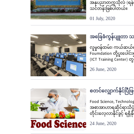
အနုပညာတက္ကသိုလ် (ရန်ကုန
သင်တန်းဖြစ်ပါတယ်။
01 July, 2020
အခြေခံကွန်ပျူတာ သင
လူမှုဝန်ထမ်း၊ ကယ်ဆယ်ရေ
Foumdation တို့ပူးပ
(ICT Training Center) 
26 June, 2020
စတင်လျှောက်နိုင်ပြီဖ
Food Science, Technol
အစာအာဟာရဆိုင်ရာသိပ္ပံ
တိုင်းလေ့လာနိုင်ခွင့် ရရ
24 June, 2020