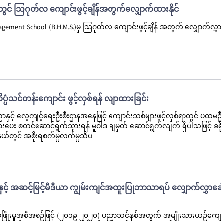
 တွင် ဩဂုတ်လ ကျောင်းဖွင့်ချိန်အတွက်လျှောက်ထားနိုင်
gement School (B.H.M.S.)မှ သြဂုတ်လ ကျောင်းဖွင့်ချိန် အတွက် လျှောက်လွှာ
ပ္ပံသင်တန်းကျောင်း ဖွင့်လှစ်ရန် လျာထားခြင်း
င့် လေ့ကျင့်ရေးဦးစီးဌာနအနေဖြင့် ကျောင်းသစ်များဖွင့်လှစ်ရာတွင် ပထမဦ
ဦးစားပေး စတင်ဆောင်ရွက်သွားရန် မူဝါဒ ချမှတ် ဆောင်ရွက်လျက် ရှိပါသဖြင့် ခရိုင
့နယ်တွင် အစိုးရစက်မှုလက်မှုသိပ
ုနှင့် အဆင့်မြင့်မီဒီယာ ကျွမ်းကျင်အထူးပြုဘာသာရပ် လျှောက်လွှာခေ
ွံဖြိုးမှုအစီအစဉ်ဖြင့် (၂၀၁၉-၂၀၂၀) ပညာသင်နှစ်အတွက် အမျိုးသားယဉ်ကျေးမှ