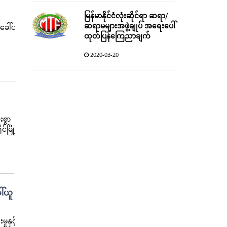
မြန်မာနိုင်ငံလုံးဆိုင်ရာ ဆရာ/
ဆရာမများအဖွဲ့ချုပ် အရေးပေါ်
ခေါ်ယူ
ထုတ်ပြန်ကြေညာချက်
2020-03-20
းစွာ
်မြို့
ါ်ယူ
ုနှင့်