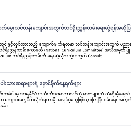
ွေးသင်တန်းကျောင်းအတွက်သင်ရိုးညွှန်းတမ်းရေးဆွဲရန်အဆိုပြု
်တွင် ဖွင့်လှစ်ထားသည့် ကျောက်မျက်ရတနာ သင်တန်းကျောင်းအတွက် ပညာ
သင်ရိုးညွှန်းတမ်းကော်မတီ (National Curriculum Committee) အသိအမှတ်ပြု
culum သင်ရိုးညွှန်းတမ်းကို ရေးဆွဲလိုသည့်အတွက် Consult
်ပါးသားဆရာများရဲ့ မှောင်မိုက်နေ့ရက်များ
 တိုင်းတစ်ပါးမှ အာရှနိုင်ငံ အသီးသီးမှာစာလာသင်တဲ့ ဆရာများထံ ကံဆိုးမိုးမှော
ာ ကျောင်းတွေပိတ်လိုက်ရတာမို့ အလုပ်မဲ့တွေဖြစ်သွားကြပြီး ဝမ်းရေး အတွက
တယ်။