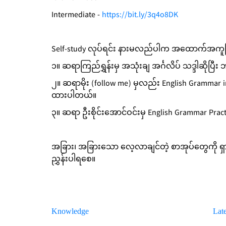
Intermediate -
https://bit.ly/3q4o8DK
Self-study လုပ်ရင်း နားမလည်ပါက အထောက်အကူပြ
၁။ ဆရာကြည်ရွှန်းမှ အသုံးချ အင်္ဂလိပ် သဒ္ဒါဆိုပ
၂။ ဆရာမိုး (follow me) မှလည်း English Grammar in 
ထားပါတယ်။
၃။ ဆရာ ဦးစိုင်းအောင်ဝင်းမှ English Grammar 
အခြား၊ အခြားသော လေ့လာချင်တဲ့ စာအုပ်တွေကို 
ညွှန်းပါရစေ။
Knowledge
Late