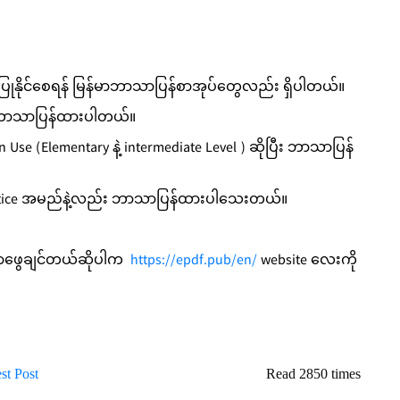
ုနိုင်စေရန် မြန်မာဘာသာပြန်စာအုပ်တွေလည်း ရှိပါတယ်။
ြီး ဘာသာပြန်ထားပါတယ်။
Use (Elementary နဲ့ intermediate Level ) ဆိုပြီး ဘာသာပြန်
Practice အမည်နဲ့လည်း ဘာသာပြန်ထားပါသေးတယ်။
ရှာဖွေချင်တယ်ဆိုပါက
https://epdf.pub/en/
website လေးကို
st Post
Read 2850 times