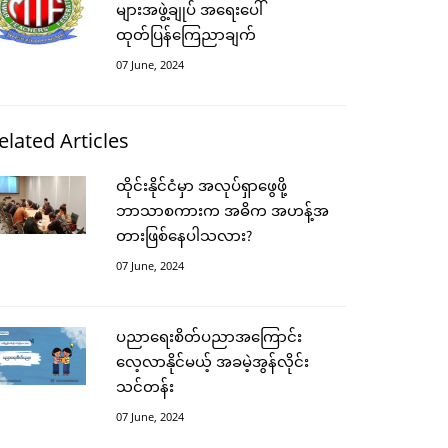
များအဖွဲ့ချုပ် အရေးပေါ်
ထုတ်ပြန်ကြေညာချက်
07 June, 2024
elated Articles
ထိုင်းနိုင်ငံမှာ အလုပ်ရှာဖွေဖို့
ဘာသာစကားက အဓိက အဟန့်အ
တားဖြစ်နေပါသလား?
07 June, 2024
ပညာရေးစိတ်ပညာအကြောင်း
လေ့လာနိုင်မယ့် အခမဲ့အွန်လိုင်း
သင်တန်း
07 June, 2024