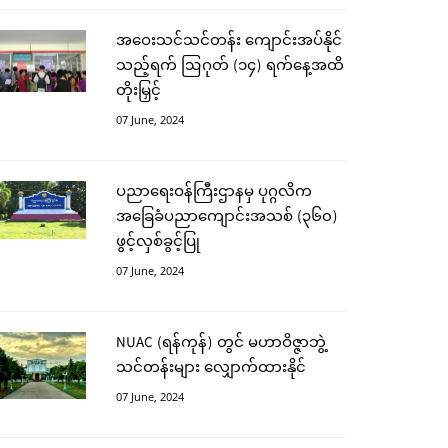
အဝေးသင်သင်တန်း ကျောင်းအပ်နိုင်
သည့်ရက် ဩဂုတ် (၁၄) ရက်နေ့အထိ
တိုးမြှင့်
07 June, 2024
ပညာရေးဝန်ကြီးဌာနမှ ပုဂ္ဂလိက
အခြေခံပညာကျောင်းအသစ် (၃၆၀)
ဖွင့်လှစ်ခွင့်ပြု
07 June, 2024
NUAC (ရန်ကုန်) တွင် မဟာဝိဇ္ဇာဘွဲ့
သင်တန်းများ လျှောက်ထားနိုင်
07 June, 2024