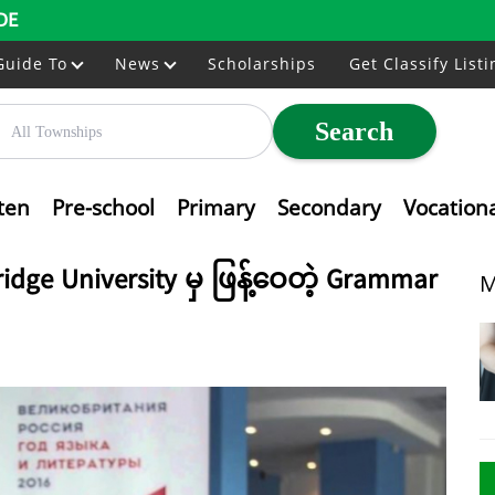
DE
Guide To
News
Scholarships
Get Classify Listi
Search
ten
Pre-school
Primary
Secondary
Vocation
ge University မှ ဖြန့်ဝေတဲ့ Grammar
M