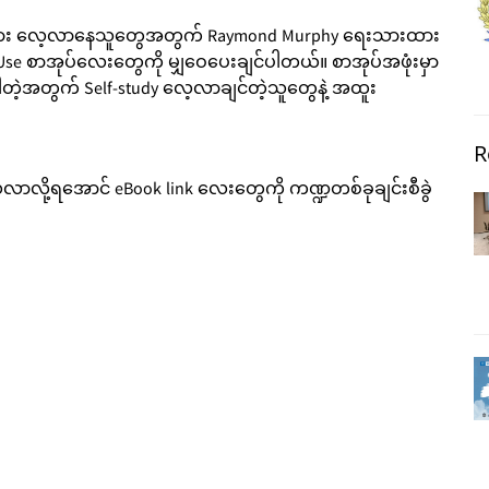
ာစကား လေ့လာနေသူတွေအတွက် Raymond Murphy ရေးသားထား
in Use စာအုပ်လေးတွေကို မျှဝေပေးချင်ပါတယ်။ စာအုပ်အဖုံးမှာ
 ပါတဲ့အတွက် Self-study လေ့လာချင်တဲ့သူတွေနဲ့ အထူး
R
လာလို့ရအောင် eBook link လေးတွေကို ကဏ္ဍတစ်ခုချင်းစီခွဲ