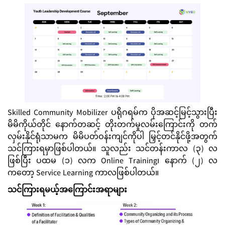
Skilled Community Mobilizer ပရိုဂရမ်က ပိုအဆင့်မြင့်သွားပြီး
မိမိကိုယ်တိုင် နောက်တဆင့် တိုးတက်မှုလမ်းကြောင်းကို တက်
လှမ်းနိုင်ရုံသာမက မိမိပတ်ဝန်းကျင်ကိုပါ မြှင့်တင်နိုင်ဖို့အတွက်
သင်ကြားရမှာဖြစ်ပါတယ်။ သူလည်း သင်တန်းကာလ (၃) လ
ဖြစ်ပြီး ပထမ (၁) လက Online Training၊ နောက် (၂) လ
ကတော့ Service Learning ကာလဖြစ်ပါတယ်။
သင်ကြားရမယ့်အကြောင်းအရာများ