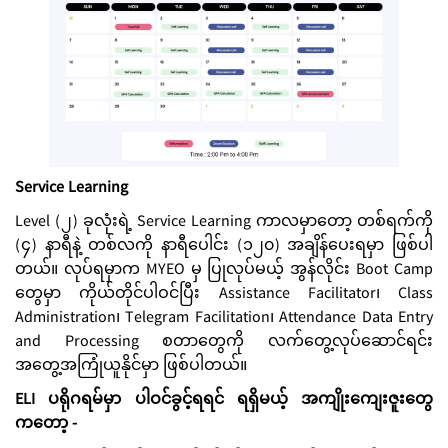
Service Learning
Level (၂) ခုလုံးရဲ့ Service Learning ကာလမှာတော့ တစ်ရက်ကို
(၄) နာရီနဲ့ တစ်လကို နာရီပေါင်း (၁၂၀) အချိန်ပေးရမှာ ဖြစ်ပါ
တယ်။ လုပ်ရမှာက MYEO မှ ပြုလုပ်မယ့် အွန်လိုင်း Boot Camp
တွေမှာ ကိုယ်တိုင်ပါဝင်ပြီး Assistance Facilitator၊ Class
Administration၊ Telegram Facilitation၊ Attendance Data Entry
and Processing စတာတွေကို လက်တွေ့လုပ်ဆောင်ရင်း
အတွေ့အကြုံယူနိုင်မှာ ဖြစ်ပါတယ်။
ELI ပရိုဂရမ်မှာ ပါဝင်ခွင့်ရရင် ရရှိမယ့် အကျိုးကျေးဇူးတွေ
ကတော့ -