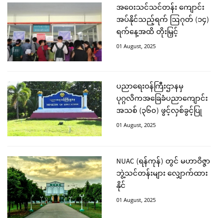
အဝေးသင်သင်တန်း ကျောင်း
အပ်နိုင်သည့်ရက် ဩဂုတ် (၁၄)
ရက်နေ့အထိ တိုးမြှင့်
01 August, 2025
ပညာရေးဝန်ကြီးဌာနမှ
ပုဂ္ဂလိကအခြေခံပညာကျောင်း
အသစ် (၃၆၀) ဖွင့်လှစ်ခွင့်ပြု
01 August, 2025
NUAC (ရန်ကုန်) တွင် မဟာဝိဇ္ဇာ
ဘွဲ့သင်တန်းများ လျှောက်ထား
နိုင်
01 August, 2025