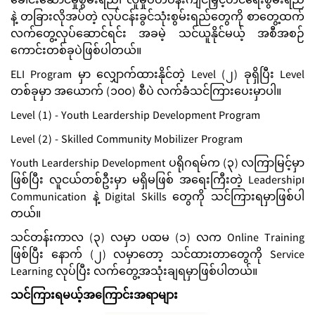
ခေါင်းဆောင်မှုစွမ်းရည်၊ လူမှုပတ်ဝန်းကျင်မြှင့်တင်ရေးစွမ်းရည်
နဲ့ တခြားလိုအပ်တဲ့ လုပ်ငန်းခွင်သုံးစွမ်းရည်တွေကို စာတွေ့ထက်
လက်တွေ့လုပ်ဆောင်ရင်း အခမဲ့ သင်ယူနိုင်မယ့် အစီအစဉ်
ကောင်းတစ်ခုပဲဖြစ်ပါတယ်။
ELI Program မှာ လျှောက်ထားနိုင်တဲ့ Level (၂) ခုရှိပြီး Level
တစ်ခုမှာ အယောက် (၁၀၀) စီပဲ လက်ခံသင်ကြားပေးမှာပါ။
Level (1) - Youth Leardership Development Program
Level (2) - Skilled Community Mobilizer Program
Youth Leardership Development ပရိုဂရမ်က (၃) လကြာမြင့်မှာ
ဖြစ်ပြီး လူငယ်တစ်ဦးမှာ မရှိမဖြစ် အရေးကြီးတဲ့ Leadership၊
Communication နဲ့ Digital Skills တွေကို သင်ကြားရမှာဖြစ်ပါ
တယ်။
သင်တန်းကာလ (၃) လမှာ ပထမ (၁) လက Online Training
ဖြစ်ပြီး နောက် (၂) လမှာတော့ သင်ထားတာတွေကို Service
Learning လုပ်ပြီး လက်တွေ့အသုံးချရမှာဖြစ်ပါတယ်။
သင်ကြားရမယ့်အကြောင်းအရာများ