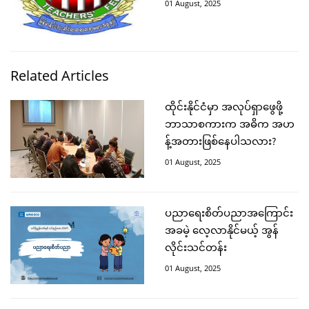
01 August, 2025
Related Articles
ထိုင်းနိုင်ငံမှာ အလုပ်ရှာဖွေဖို့
ဘာသာစကားက အဓိက အဟ
န့်အတားဖြစ်နေပါသလား?
01 August, 2025
ပညာရေးစိတ်ပညာအကြောင်း
အခမဲ့ လေ့လာနိုင်မယ့် အွန်
လိုင်းသင်တန်း
01 August, 2025