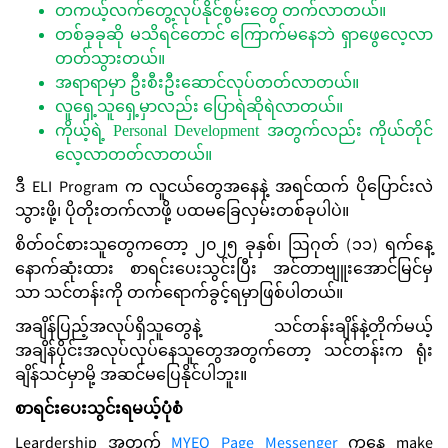
တကယ့်လက်တွေ့လုပ်နိုင်စွမ်းတွေ တက်လာတယ်။
တစ်ခုခုဆို မသိရင်တောင် ကြောက်မနေဘဲ ရှာဖွေလေ့လာ
တတ်သွားတယ်။
အရာရာမှာ ဦးစီးဦးဆောင်လုပ်တတ်လာတယ်။
လူရှေ့သူရှေ့မှာလည်း ပြောရဲဆိုရဲလာတယ်။
ကိုယ့်ရဲ့ Personal Development အတွက်လည်း ကိုယ်တိုင်
လေ့လာတတ်လာတယ်။
ဒီ ELI Program က လူငယ်တွေအနေနဲ့ အရင်ထက် ပိုပြောင်းလဲ
သွားဖို့၊ ပိုတိုးတက်လာဖို့ ပထမခြေလှမ်းတစ်ခုပါပဲ။
စိတ်ဝင်စားသူတွေကတော့ ၂၀၂၅ ခုနှစ်၊ ဩဂုတ် (၁၁) ရက်နေ့
နောက်ဆုံးထား စာရင်းပေးသွင်းပြီး အင်တာဗျူးအောင်မြင်မှ
သာ သင်တန်းကို တက်ရောက်ခွင့်ရမှာဖြစ်ပါတယ်။
အချိန်ပြည့်အလုပ်ရှိသူတွေနဲ့ သင်တန်းချိန်နဲ့တိုက်မယ့်
အချိန်ပိုင်းအလုပ်လုပ်နေသူတွေအတွက်တော့ သင်တန်းက ရုံး
ချိန်သင်မှာမို့ အဆင်မပြေနိုင်ပါဘူး။
စာရင်းပေးသွင်းရမယ့်ပုံစံ
Leardership အတွက်
MYEO Page Messenger
ကနေ make