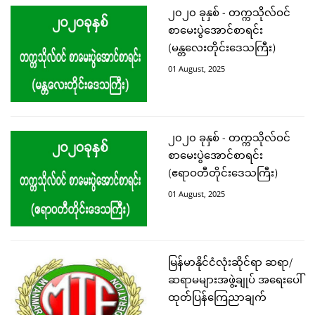
၂၀၂၀ ခုနှစ် - တက္ကသိုလ်ဝင်
စာမေးပွဲအောင်စာရင်း
(မန္တလေးတိုင်းဒေသကြီး)
01 August, 2025
၂၀၂၀ ခုနှစ် - တက္ကသိုလ်ဝင်
စာမေးပွဲအောင်စာရင်း
(ဧရာဝတီတိုင်းဒေသကြီး)
01 August, 2025
မြန်မာနိုင်ငံလုံးဆိုင်ရာ ဆရာ/
ဆရာမများအဖွဲ့ချုပ် အရေးပေါ်
ထုတ်ပြန်ကြေညာချက်