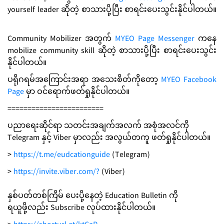
yourself leader ဆိုတဲ့ စာသားပို့ပြီး စာရင်းပေးသွင်းနိုင်ပါတယ်။
Community Mobilizer အတွက်
MYEO Page Messenger
ကနေ
mobilize community skill ဆိုတဲ့ စာသားပို့ပြီး စာရင်းပေးသွင်း
နိုင်ပါတယ်။
ပရိုဂရမ်အကြောင်းအရာ အသေးစိတ်ကိုတော့
MYEO Facebook
Page
မှာ ဝင်ရောက်ဖတ်ရှုနိုင်ပါတယ်။
========================
ပညာရေးဆိုင်ရာ သတင်းအချက်အလက် အစုံအလင်ကို
Telegram နှင့် Viber မှာလည်း အလွယ်တကူ ဖတ်ရှုနိုင်ပါတယ်။
>
https://t.me/eudcationguide
(Telegram)
>
https://invite.viber.com/?
(Viber)
နှစ်ပတ်တစ်ကြိမ် ပေးပို့နေတဲ့ Education Bulletin ကို
ရယူဖို့လည်း Subscribe လုပ်ထားနိုင်ပါတယ်။