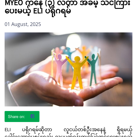
MYEO ကနေ (၃) လတာ အခမဲ့ သင်ကြား
ပေးမယ့် ELI ပရိုဂရမ်
01 August, 2025
ELI ပရိုဂရမ်ဆိုတာ လူငယ်တစ်ဦးအနေနဲ့ ရှိရမယ့်