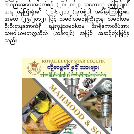
အစည်းအဝေးအမှတ်စဉ် (၂၀/၂၀၁၂) သဘောတူ ခွင့်ပြုချက်
အရ ၀န်ကြီးရုံး၏ (၂၁-၆-၂၀၁၂)ရက်စွဲပါ အမိန့်ကြော်ငြာစာ
အမှတ် (၂၉/၂၀၁၂) ဖြင့် သမဝါယမ၀န်ကြီးဌာန၊ သမဝါယမ
ဦးစီးဌာနအောက်ရှိ ရန်ကုန်သမဝါယမ ဒီဂရီကောလိပ်အား
သမဝါယမတက္ကသိုလ် (သန်လျင်) အဖြစ် အဆင့်တိုးမြှင့်ခဲ့
သည်။