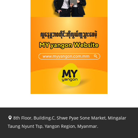
8th Floor, Building.C, Shwe Pyae Sone Market, Mingalar
Taung Nyunt Tsp, Yangon Region, Myanmar.