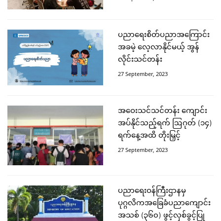
ပညာရေးစိတ်ပညာအကြောင်း
အခမဲ့ လေ့လာနိုင်မယ့် အွန်
လိုင်းသင်တန်း
27 September, 2023
အဝေးသင်သင်တန်း ကျောင်း
အပ်နိုင်သည့်ရက် ဩဂုတ် (၁၄)
ရက်နေ့အထိ တိုးမြှင့်
27 September, 2023
ပညာရေးဝန်ကြီးဌာနမှ
ပုဂ္ဂလိကအခြေခံပညာကျောင်း
အသစ် (၃၆၀) ဖွင့်လှစ်ခွင့်ပြု