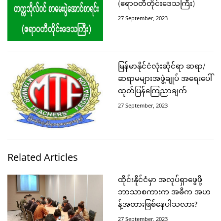
(ဧရာဝတီတိုင်းဒေသကြီး)
27 September, 2023
မြန်မာနိုင်ငံလုံးဆိုင်ရာ ဆရာ/
ဆရာမများအဖွဲ့ချုပ် အရေးပေါ်
ထုတ်ပြန်ကြေညာချက်
27 September, 2023
Related Articles
ထိုင်းနိုင်ငံမှာ အလုပ်ရှာဖွေဖို့
ဘာသာစကားက အဓိက အဟ
န့်အတားဖြစ်နေပါသလား?
27 September, 2023