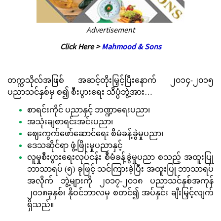
Advertisement
Click Here >
Mahmood & Sons
တက္ကသိုလ်အဖြစ် အဆင့်တိုးမြှင့်ပြီးနောက် ၂၀၁၄-၂၀၁၅
ပညာသင်နှစ်မှ စ၍ စီးပွားရေး သိပ္ပံဘွဲ့အား…
စာရင်းကိုင် ပညာနှင့် ဘဏ္ဍာရေးပညာ၊
အသုံးချစာရင်းအင်းပညာ၊
ဈေးကွက်ဖော်ဆောင်ရေး စီမံခန့်ခွဲမှုပညာ၊
ဒေသဆိုင်ရာ ဖွံ့ဖြိုးမှုပညာနှင့်
လူမှုစီးပွားရေးလုပ်ငန်း စီမံခန့်ခွဲမှုပညာ စသည့် အထူးပြု
ဘာသာရပ် (၅) ခုဖြင့် သင်ကြားခဲ့ပြီး အထူးပြု ဘာသာရပ်
အလိုက် ဘွဲ့များကို ၂၀၁၇-၂၀၁၈ ပညာသင်နှစ်အကုန်
၂၀၁၈ခုနှစ်၊ နိုဝင်ဘာလမှ စတင်၍ အပ်နှင်း ချီးမြှင့်လျက်
ရှိသည်။