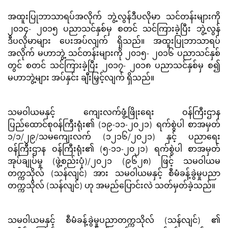
အထူးပြုဘာသာရပ်အလိုက် ဘွဲ့လွန်ဒီပလိုမာ သင်တန်းများကို
၂၀၁၄- ၂၀၁၅ ပညာသင်နှစ်မှ စတင် သင်ကြားခဲ့ပြီး ဘွဲ့လွန်
ဒီပလိုမာများ ပေးအပ်လျက် ရှိသည်။ အထူးပြုဘာသာရပ်
အလိုက် မဟာဘွဲ့ သင်တန်းများကို ၂၀၁၅- ၂၀၁၆ ပညာသင်နှစ်
တွင် စတင် သင်ကြားခဲ့ပြီး ၂၀၁၇- ၂၀၁၈ ပညာသင်နှစ်မှ စ၍
မဟာဘွဲ့များ အပ်နှင်း ချီးမြှင့်လျက် ရှိသည်။
သမဝါယမနှင့် ကျေးလက်ဖွံ့ဖြိုးရေး ဝန်ကြီးဌာန
ပြည်ထောင်စု၀န်ကြီးရုံး၏ (၁၉-၁၁-၂၀၂၁) ရက်စွဲပါ စာအမှတ်
၁/၁/၂၉/သမကျေးလက် (၁၂၁၆/၂၀၂၁) နှင့် ပညာရေး
ဝန်ကြီးဌာန ဝန်ကြီးရုံး၏ (၅-၁၁-၂၀၂၁) ရက်စွဲပါ စာအမှတ်
အုပ်ချုပ်မှု (ဖွဲ့စည်းပုံ)/၂၀၂၁ (၉၆၂၈) ဖြင့် သမဝါယမ
တက္ကသိုလ် (သန်လျင်) အား သမဝါယမနှင့် စီမံခန့်ခွဲမှုပညာ
တက္ကသိုလ် (သန်လျင်) ဟု အမည်ပြောင်းလဲ သတ်မှတ်ခဲ့သည်။
သမဝါယမနှင့် စီမံခန့်ခွဲမှုပညာတက္ကသိုလ် (သန်လျင်) ၏