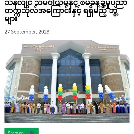
သန်လျင် သမဝါယမနှင့် စီမံခန့်ခွဲမှုပညာ
တက္ကသိုလ်အကြောင်းနှင့် ရရှိမည့် ဘွဲ့
များ
27 September, 2023