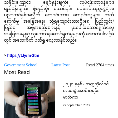
သမိုင်းကြောင်း၊ မျှော်မှန်းချက်၊ လုပ်ငန်းတာဝန်များ၊
ရည်မှန်းချက်၊ ဖွဲ့စည်းပုံ၊ ဆောင်ပုဒ်၊ ပေးအပ်သည့်ဘွဲ့များ၊
ပညာသင်နှစ်အလိုက် ကျောင်းသား၊ ကျောင်းသူများ တက်
ရောက်မှု အခြေအနေ၊ ဘွဲ့ရကျောင်းသားဦးရေ၊ ပြည်တွင်း/
ပြည်ပ အဖွဲ့အစည်းများနှင့် ပူးပေါင်းဆောင်ရွက်နေမှု
အခြေအနေနှင့် သုတေသနဆောင်ရွက်မှုများကို အောက်ပါလင့်ခ်
တွင် အသေးစိတ် ဖတ်ရှု လေ့လာနိုင်သည်။
>
https://t.ly/m-3tm
Government School
Latest Post
Read 2704 times
Most Read
၂၀၂၀ ခုနှစ် - တက္ကသိုလ်ဝင်
စာမေးပွဲအောင်စာရင်း
မာတိကာ
27 September, 2023