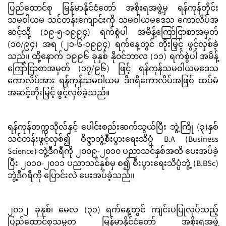
ပြည်ထောင်စု မြန်မာနိုင်ငံတော် အစိုးရအဖွဲ့မှ ရန်ကုန်တိုင်း
သမဝါယမ သင်တန်းကျောင်းကို သမဝါယမဒေသ ကောလိပ်အ
ဆင့်သို့ (၁၉-၅-၁၉၉၄) ရက်စွဲပါ အမိန့်ကြော်ငြာစာအမှတ်
(၁၀/၉၄) အရ (၂၁-၆-၁၉၉၄) ရက်နေ့တွင် တိုးမြှင့် ဖွင့်လှစ်ခဲ့
သည်။ ထို့နောက် ၁၉၉၆ ခုနှစ် နို၀င်ဘာလ (၁၁) ရက်စွဲပါ အမိန့်
ကြော်ငြာစာအမှတ် (၁၇/၉၆) ဖြင့် ရန်ကုန်သမဝါယမဒေသ
ကောလိပ်အား ရန်ကုန်သမဝါယမ ဒီဂရီကောလိပ်အဖြစ် ထပ်မံ
အဆင့်တိုးမြှင့် ဖွင့်လှစ်ခဲ့သည်။
ရန်ကုန်တက္ကသိုလ်နှင့် ပေါင်းစည်းဆက်သွယ်ပြီး ဘွဲ့ကြို (၃)နှစ်
သင်တန်းဖွင့်လှစ်၍ ဝိဇ္ဇာဘွဲ့စီးပွားရေးသိပ္ပံ B.A (Business
Science) ဘွဲ့ဒီဂရီကို ၂၀၀၉-၂၀၁၀ ပညာသင်နှစ်အထိ ပေးအပ်ခဲ့
ပြီး ၂၀၁၀-၂၀၁၁ ပညာသင်နှစ်မှ စ၍ စီးပွားရေးသိပ္ပံဘွဲ့ (B.BSc)
ဘွဲ့ဒီဂရီကို ပြောင်းလဲ ပေးအပ်ခဲ့သည်။
၂၀၁၂ ခုနှစ်၊ မေလ (၃၁) ရက်နေ့တွင် ကျင်းပပြုလုပ်သည့်
ပြည်ထောင်စုသမ္မတ မြန်မာနိုင်ငံတော် အစိုးရအဖွဲ့