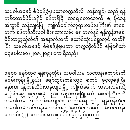
သမဝါယမနှင့် စီမံခန့်ခွဲမှုပညာတက္ကသိုလ် (သန်လျင်) သည် ရန်
ကုန်တောင်ပိုင်းခရိုင်၊ ရန်ကုန်မြို့ အရှေ့တောင်ဘက် (၈) မိုင်ခန့်
အကွာရှိ သန်လျင်မြို့ ကျိုက်ခေါက်ဘုရားလမ်းမကြီး၏ အရှေ့
ဘက် ရန်ကုန်သီလဝါ မီးရထားလမ်း ရှေ့ဘက်နှင့် ရန်ကုန်အရှေ့
ပိုင်းတက္ကသိုလ်၏ အနောက်ဘက် ညောင်သုံးပင်ရွာတွင် တည်ရှိ
ပြီး သမဝါယမနှင့် စီမံခန့်ခွဲမှုပညာ တက္ကသိုလ်ပိုင် မြေဧရိယာ
စုစုပေါင်းမှာ (၂၀၈.၂၀၉) ဧက ရှိသည်။
၁၉၇၀ ခုနှစ်တွင် ရန်ကုန်တိုင်း သမဝါယမ သင်တန်းကျောင်းကို
မရမ်းကုန်းမြို့နယ်၊ ချော်တွင်းကုန်းတွင် စတင် ဖွင့်လှစ်ခဲ့ပြီး
နောက်၊ ရန်ကုန်တိုင်းသန်လျင်မြို့ ကျိုက်ခေါက် ဘုရားလမ်းသို့
ပြောင်းရွှေ့ ဖွင့်လှစ်ခဲ့သည်။ လှည်းကူးမြို့နယ်၊ ဖောင်ကြီးဗဟို
သမဝါယမ သင်တန်းကျောင်း တည်နေရာတွင် ရန်ကုန်တိုင်း
သမဝါယမ သင်တန်းကျောင်းနှင့် ပဲခူးတိုင်း သမဝါယမသင်တန်း
ကျောင်း (၂) ကျောင်းအား စုပေါင်း ဖွင့်လှစ်ခဲ့သည်။