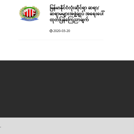
မြန်မာနိုင်ငံလုံးဆိုင်ရာ ဆရာ/
ဆရာမများအဖွဲ့ချုပ် အရေးပေါ်
ထုတ်ပြန်ကြေညာချက်
2020-03-20
.