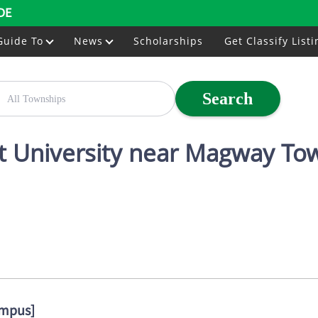
DE
Guide To
News
Scholarships
Get Classify Listi
Search
t University near Magway To
ampus]