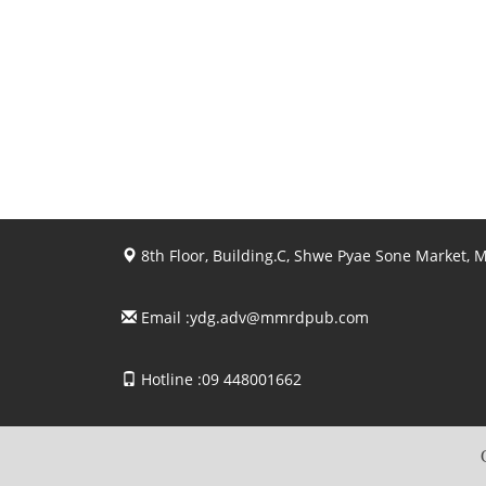
8th Floor, Building.C, Shwe Pyae Sone Market,
Email :
ydg.adv@mmrdpub.com
Hotline :09 448001662