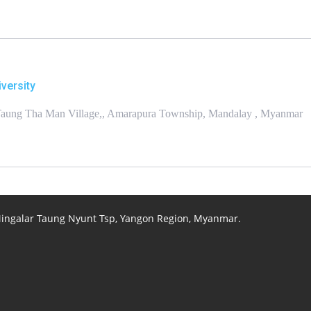
versity
, Taung Tha Man Village,, Amarapura Township, Mandalay , Myanmar
 Mingalar Taung Nyunt Tsp, Yangon Region, Myanmar.