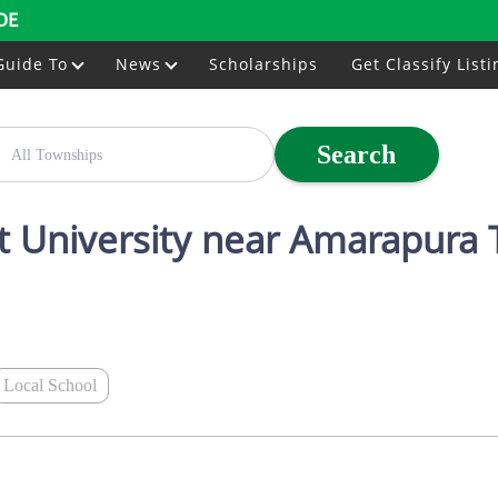
DE
Guide To
News
Scholarships
Get Classify Listi
Search
t University near Amarapura
Local School