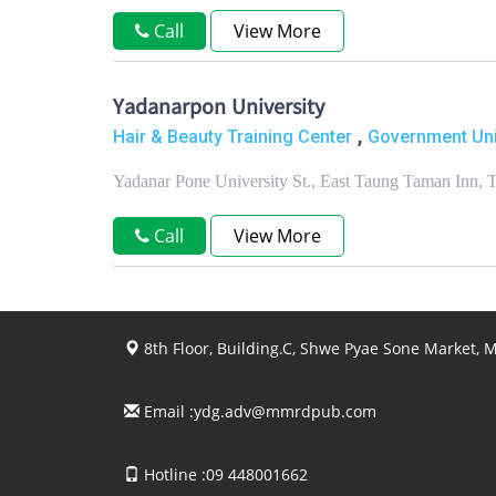
Call
View More
Yadanarpon University
,
Hair & Beauty Training Center
Government Uni
Yadanar Pone University St., East Taung Taman Inn
Call
View More
8th Floor, Building.C, Shwe Pyae Sone Market,
Email :
ydg.adv@mmrdpub.com
Hotline :09 448001662