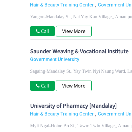
,
Hair & Beauty Training Center
Government Uni
Yangon-Mandalay St., Nat Yay Kan Village,, Amarap
Call
View More
Saunder Weaving & Vocational Institute
Government University
Sagaing-Mandalay St., Yay Twin Nyi Naung Ward, L
Call
View More
University of Pharmacy [Mandalay]
,
Hair & Beauty Training Center
Government Uni
Myit Ngal-Hotne Bo St., Tawm Twin Village,, Amar