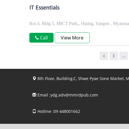
IT Essentials
Rm 4, Bldg 5, MICT Park,, Hlaing, Yangon , Myanma
Call
View More
1
…
8th Floor, Building.C, Shwe Pyae Sone Market,
Email :
ydg.adv@mmrdpub.com
Hotline :09 448001662