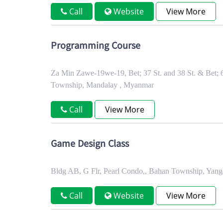
Call
Website
View More
Programming Course
Za Min Zawe-19we-19, Bet; 37 St. and 38 St. & Bet; 
Township, Mandalay , Myanmar
Call
View More
Game Design Class
Bldg AB, G Flr, Pearl Condo,, Bahan Township, Yan
Call
Website
View More