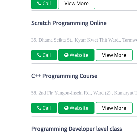
Call
View More
Scratch Programming Online
35, Dhama Seikta St., Kyarr Kwet Thit Ward,, Tarm
Call
Website
View More
C++ Programming Course
58, 2nd Flr, Yangon-Insein Rd., Ward (2),, Kamaryu
Call
Website
View More
Programming Developer level class