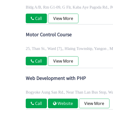
Bldg A/B, Rm G1-09, G Flr, Kaba Aye Pagoda Rd., P
Call
View More
Motor Control Course
25, Than St., Ward [7],, Hlaing Township, Yangon , 
Call
View More
Web Development with PHP
Bogyoke Aung San Rd., Near Than Lan Bus Stop, Wa
Call
Website
View More