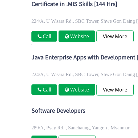
Certificate in .MIS Skills [144 Hrs]
224/A, U Wisara Rd., SBC Tower, Shwe Gon Daing [
Call
Website
View More
Java Enterprise Apps with Development 
224/A, U Wisara Rd., SBC Tower, Shwe Gon Daing [
Call
Website
View More
Software Developers
289/A, Pyay Rd.,, Sanchaung, Yangon , Myanmar