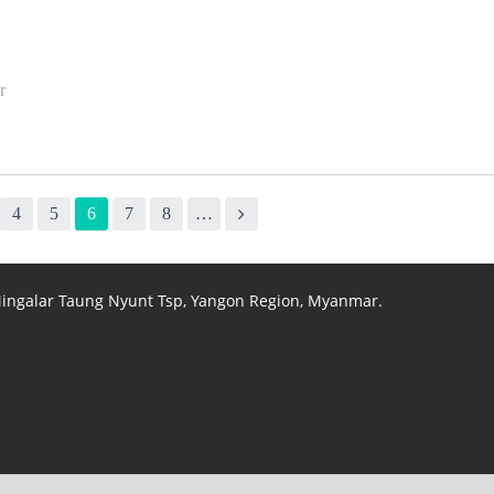
r
4
5
6
7
8
…
 Mingalar Taung Nyunt Tsp, Yangon Region, Myanmar.