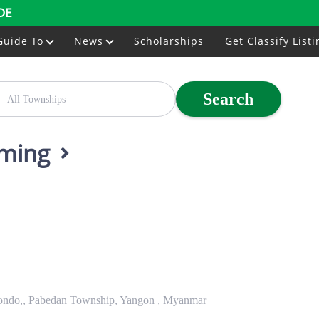
DE
Guide To
News
Scholarships
Get Classify Listi
Search
mming
Condo,, Pabedan Township, Yangon , Myanmar